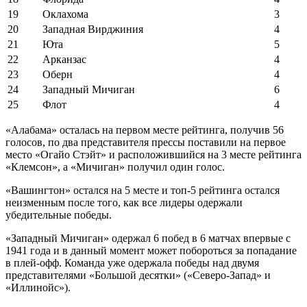
19
Оклахома
3
20
Западная Вирджиния
4
21
Юта
5
22
Арканзас
4
23
Оберн
4
24
Западный Мичиган
6
25
Флот
4
«Алабама» осталась на первом месте рейтинга, получив 56
голосов, по два представителя прессы поставили на первое
место «Огайо Стэйт» и расположившийся на 3 месте рейтинга
«Клемсон», а «Мичиган» получил один голос.
«Вашингтон» остался на 5 месте и топ-5 рейтинга остался
неизменным после того, как все лидеры одержали
убедительные победы.
«Западный Мичиган» одержал 6 побед в 6 матчах впервые с
1941 года и в данный момент может побороться за попадание
в плей-офф. Команда уже одержала победы над двумя
представителями «Большой десятки» («Северо-Запад» и
«Иллинойс»).