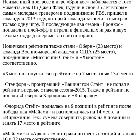
Неизменный прогресс в игре «Бронкос» наблюдается с того
момента, как Пи Джей Флек, будучи в свои 35 лет вторым
самым молодым тренером в поддивизионе FBS, пришел в
команду в 2013 году, который команда закончила выиграв
только одну игру. В последующие два сезона «Бронкос»
попадали в плей-офф и играли в финальных играх в двух
сезонах подряд впервые за свою историю.
Новичками рейтинга также стали «Оберн» (23 место) и
команда Военно-морской академии США (25 место),
победившие «Миссисипи Стэйт» и «Хьюстон»
соответственно.
«Хьюстон» опустился в рейтинге на 7 мест, заняв 13-е место.
«Стэнфорд», проигравший «Вашингтон Стэйт» не попал в
рейтинг впервые с начала сезона-2015. Также в рейтинг не
попали «Северная Каролина» и «Колорадо».
«Флорида Стэйт» поднялась на 9 позиций в рейтинге после
победы над «Майами» и расположилась на 14 месте, а
«Вирджиния Тек» сумела совершить рывок на 8 позиций и
занять 17 место в рейтинге.
«Майами» и «Арканзас» потеряли по шесть позиций и заняли
16 и 22 места соответственно.