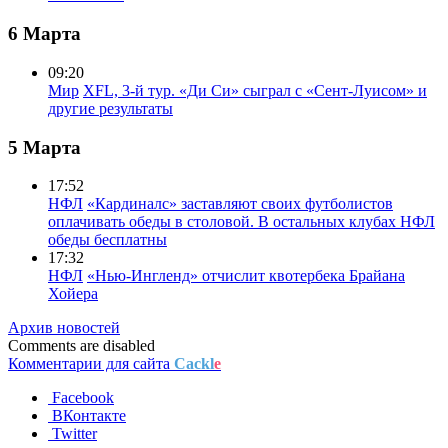
6 Марта
09:20
Мир
XFL, 3-й тур. «Ди Си» сыграл с «Сент-Луисом» и
другие результаты
5 Марта
17:52
НФЛ
«Кардиналс» заставляют своих футболистов
оплачивать обеды в столовой. В остальных клубах НФЛ
обеды бесплатны
17:32
НФЛ
«Нью-Ингленд» отчислит квотербека Брайана
Хойера
Архив новостей
Comments are disabled
Комментарии для сайта
Cackl
e
Facebook
ВКонтакте
Twitter