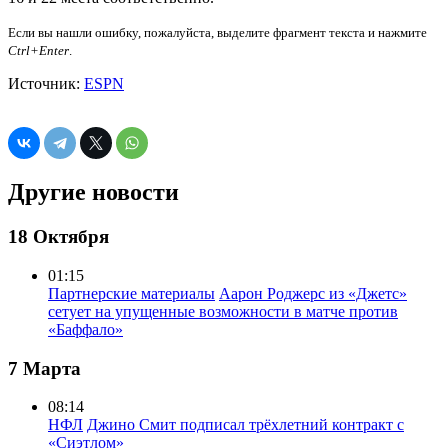
Если вы нашли ошибку, пожалуйста, выделите фрагмент текста и нажмите
Ctrl+Enter
.
Источник:
ESPN
Другие новости
18 Октября
01:15
Партнерские материалы
Аарон Роджерс из «Джетс»
сетует на упущенные возможности в матче против
«Баффало»
7 Марта
08:14
НФЛ
Джино Смит подписал трёхлетний контракт с
«Сиэтлом»