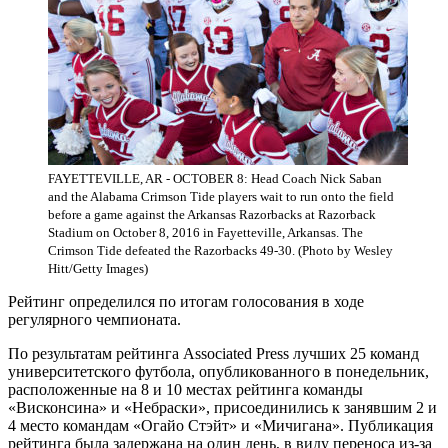
FAYETTEVILLE, AR - OCTOBER 8: Head Coach Nick Saban
and the Alabama Crimson Tide players wait to run onto the field
before a game against the Arkansas Razorbacks at Razorback
Stadium on October 8, 2016 in Fayetteville, Arkansas. The
Crimson Tide defeated the Razorbacks 49-30. (Photo by Wesley
Hitt/Getty Images)
Рейтинг определился по итогам голосования в ходе
регулярного чемпионата.
По результатам рейтинга Associated Press лучших 25 команд
университетского футбола, опубликованного в понедельник,
расположенные на 8 и 10 местах рейтинга команды
«Висконсина» и «Небраски», присоединились к занявшим 2 и
4 место командам «Огайо Стэйт» и «Мичигана». Публикация
рейтинга была задержана на один день, в виду переноса из-за