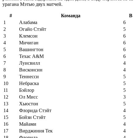
урагана Мэтью двух матчей.
#
Команда
В
1
Алабама
6
2
Огайо Стэйт
5
3
Клемсон
6
4
Мичиган
6
5
Вашингтон
6
6
Техас А&М
6
7
Луисвилл
4
8
Висконсин
4
9
Теннесси
5
10
Небраска
5
11
Бэйлор
5
12
Ол Мисс
3
13
Хьюстон
5
14
Флорида Стэйт
4
15
Бойзи Стэйт
5
16
Майами
4
17
Вирджиния Тек
4
18
Флорида
4