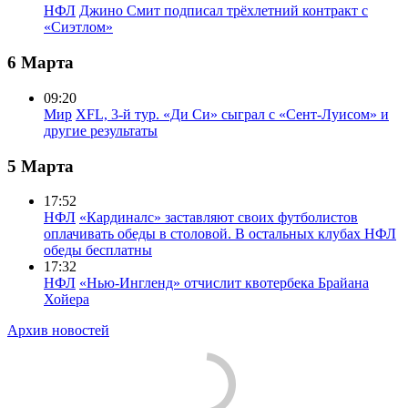
НФЛ
Джино Смит подписал трёхлетний контракт с
«Сиэтлом»
6 Марта
09:20
Мир
XFL, 3-й тур. «Ди Си» сыграл с «Сент-Луисом» и
другие результаты
5 Марта
17:52
НФЛ
«Кардиналс» заставляют своих футболистов
оплачивать обеды в столовой. В остальных клубах НФЛ
обеды бесплатны
17:32
НФЛ
«Нью-Ингленд» отчислит квотербека Брайана
Хойера
Архив новостей