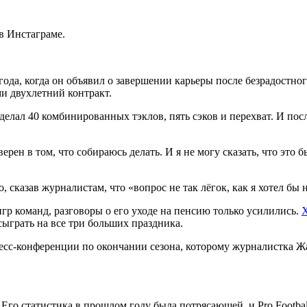
в Инстаграме.
 года, когда он объявил о завершении карьеры после безрадостно
ми двухлетний контракт.
делал 40 комбинированных тэклов, пять сэков и перехват. И по
верен в том, что собираюсь делать. И я не могу сказать, что это
 сказав журналистам, что «вопрос не так лёгок, как я хотел бы н
игр команд, разговоры о его уходе на пенсию только усилились.
Х
сыграть на все три больших праздника.
есс-конференции по окончании сезона, которому журналистка Ж
Его статистика в прошлом году была потрясающей, и Pro Footba