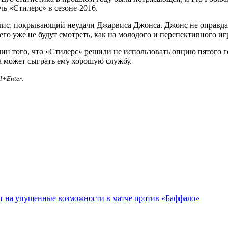
чь «Стилерс» в сезоне-2016.
лис, покрывающий неудачи Джарвиса Джонса. Джонс не оправда
его уже не будут смотреть, как на молодого и перспективного иг
чин того, что «Стилерс» решили не использовать опцию пятого 
ра может сыграть ему хорошую службу.
rl+Enter
.
ет на упущенные возможности в матче против «Баффало»