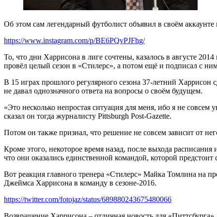
Об этом сам легендарный футболист объявил в своём аккаунте 
https://www.instagram.com/p/BE6PQvPJFhg/
То, что дни Харрисона в лиге сочтены, казалось в августе 2014
провёл целый сезон в «Стилерс», а потом ещё и подписал с ни
В 15 играх прошлого регулярного сезона 37-летний Харрисон с
не давал однозначного ответа на вопросы о своём будущем.
«Это несколько непростая ситуация для меня, ибо я не совсем у
сказал он тогда журналисту Pittsburgh Post-Gazette.
Потом он также признал, что решение не совсем зависит от него,
Кроме этого, некоторое время назад, после выхода расписания 
что они оказались единственной командой, которой предстоит 
Вот реакция главного тренера «Стилерс» Майка Томлина на пр
Джеймса Харрисона в команду в сезоне-2016.
https://twitter.com/fotojaz/status/689880243675480066
Возвращение Харрисона – отличная новость для «Питтсбурга». 