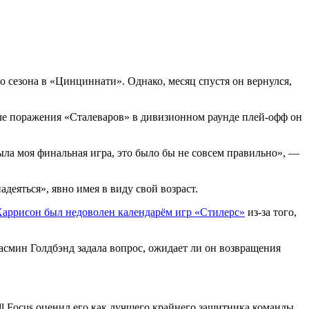
го сезона в «Цинциннати». Однако, месяц спустя он вернулся,
сле поражения «Сталеваров» в дивизионном раунде плей-офф он
 была моя финальная игра, это было бы не совсем правильно», —
адеяться», явно имея в виду свой возраст.
аррисон был недоволен календарём игр «Стилерс»
из-за того,
асмин Голдбэнд задала вопрос, ожидает ли он возвращения
ll Focus оценил его как лучшего крайнего защитника команды.