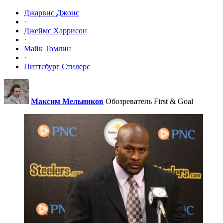
Джарвис Джонс
·
Джеймс Харрисон
·
Майк Томлин
·
Питтсбург Стилерс
Максим Мельников
Обозреватель First & Goal