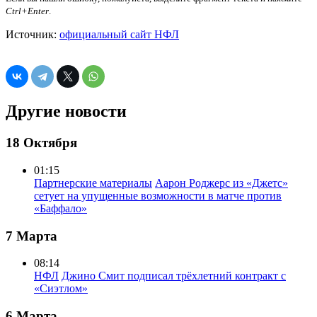
Ctrl+Enter
.
Источник:
официальный сайт НФЛ
Другие новости
18 Октября
01:15
Партнерские материалы
Аарон Роджерс из «Джетс»
сетует на упущенные возможности в матче против
«Баффало»
7 Марта
08:14
НФЛ
Джино Смит подписал трёхлетний контракт с
«Сиэтлом»
6 Марта