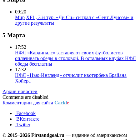
09:20
Мир
XFL, 3-й тур. «Ди Си» сыграл с «Сент-Луисом» и
другие результаты
5 Марта
17:52
НФЛ
«Кардиналс» заставляют своих футболистов
оплачивать обеды в столовой. В остальных клубах НФЛ
обеды бесплатны
17:32
НФЛ
«Нью-Ингленд» отчислит квотербека Брайана
Хойера
Архив новостей
Comments are disabled
Комментарии для сайта
Cackl
e
Facebook
ВКонтакте
Twitter
© 2015–2026 Firstandgoal.ru
— издание об американском