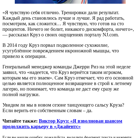
«Я чувствую себя отлично. Тренировки дали результат.
Каждый день становлюсь лучше и лучше. Я рад работать,
посмотрим, как сложится… Я чувствую, что готов на сто
процентов. Ничего не болит, никакого дискомфорта, ничего»,
— рассказал Круз о своих ощущениях порталу NJ.com.
В 2014 году Круз порвал подколенное сухожилие,
усугублённое повреждением икроножной мышцы, что
привело к операции.
Генеральный менеджер команды Джерри Риз на этой неделе
заявил, что «надеется, что Круз вернётся таким игроком,
которым мы его знаем». Сам Круз отмечает, что его основной
целью является полноценное возвращение в строй к летнему
лагерю, но понимает, что команда не даст ему сразу же
полной нагрузки.
Увидим ли мы в новом сезоне танцующего сальсу Круза?
Если верить его собственным словам – да.
Читайте также:
Виктор Круз: «Я взволнован шансом
продолжить карьеру в «Джайентс»
Если вы нашли ошибку, пожалуйста, выделите фрагмент текста и нажмите