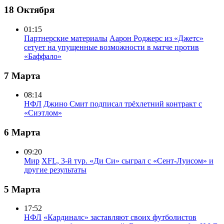
18 Октября
01:15
Партнерские материалы
Аарон Роджерс из «Джетс»
сетует на упущенные возможности в матче против
«Баффало»
7 Марта
08:14
НФЛ
Джино Смит подписал трёхлетний контракт с
«Сиэтлом»
6 Марта
09:20
Мир
XFL, 3-й тур. «Ди Си» сыграл с «Сент-Луисом» и
другие результаты
5 Марта
17:52
НФЛ
«Кардиналс» заставляют своих футболистов