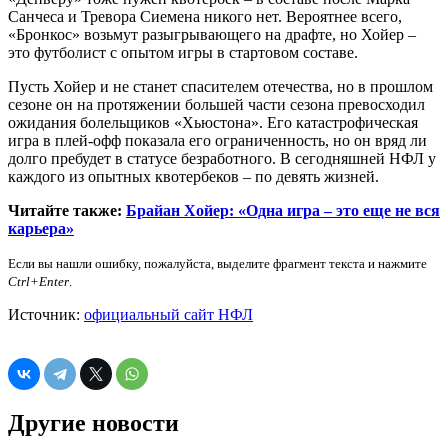
Санчеса и Тревора Сиемена никого нет. Вероятнее всего,
«Бронкос» возьмут разыгрывающего на драфте, но Хойер –
это футболист с опытом игры в стартовом составе.
Пусть Хойер и не станет спасителем отечества, но в прошлом
сезоне он на протяжении большей части сезона превосходил
ожидания болельщиков «Хьюстона». Его катастрофическая
игра в плей-офф показала его ограниченность, но он вряд ли
долго пребудет в статусе безработного. В сегодняшней НФЛ у
каждого из опытных квотербеков – по девять жизней.
Читайте также:
Брайан Хойер: «Одна игра – это еще не вся
карьера»
Если вы нашли ошибку, пожалуйста, выделите фрагмент текста и нажмите
Ctrl+Enter
.
Источник:
официальный сайт НФЛ
Другие новости