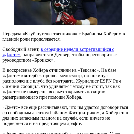
Передача «Клуб путешественников» с Брайаном Хойером в
главной роли продолжается.
Свободный агент,
в середине недели встретившийся с
«Джетс»
, направляется в Денвер, чтобы переговорить с
руководством «Бронкос».
В воскресенье Хойера отчислили из «Тексанс». На базе
«Джетс» квотербек прошел медосмотр, но покинул
расположение клуба без контракта. Журналист ESPN Рич
Симини сообщил, что удивляться этому не стоит, так как
«Джетс» не намерены всерьез закрывать позицию
разыгрывающего при помощи Хойера.
«Джетс» все еще рассчитывают, что им удастся договориться
со свободным агентом Райаном Фитцпатриком, а Хойер стал
для них запасным планом на случай, если ничего не
подвернется и на предстоящем драфте.
«Денверу» тоже нужен квотербек – в составе после Марка