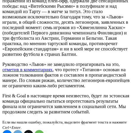
поражений из команд плей-офф, одержали две сенсационных
победы: над «Витебскими Рысями» в полуфинале и над
командой из Тарту — в матче за титул. Это стало
возможным исключительно благодаря тому, что за «Львов»
играли, в общей сложности, десять легионеров, заявленных в
последний момент: семь игроков из «Хямеэнлинна Хаскис»
(победителей Первого дивизиона чемпионата Финляндии) и
три футболиста из Австрии, Германии и Бельгии. Такая
практика, по мнению тартуской команды, противоречит
«Европейским стандартам» и ни в коей мере не способствует
развитию футбола в странах Балтии.
Руководство «Львов» не замедлило отреагировать на это,
отметив в комментариях
, что протест «Титанов» основан на
ложном толковании фактов и составлен в пропагандистской
манере. По словам рижан, количество легионеров-европейцев
не ограничено каким-либо регламентом.
First & Goal в настоящее время неизвестно, будет ли эстонская
команда официально пытаться опротестовать результаты
финала или ограничится заявлением в социальной сети. Мы
продолжим следить за развитием событий.
Если вы нашли ошибку, пожалуйста, выделите фрагмент текста и нажмите
Ctrl+Enter
.