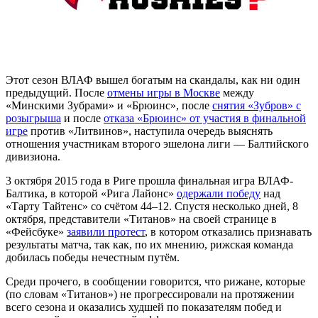
Этот сезон ВЛАФ вышел богатым на скандалы, как ни один
предыдущий. После
отмены игры в Москве
между
«Минскими Зубрами» и «Брюинс», после
снятия «Зубров» с
розыгрыша
и после
отказа «Брюинс» от участия в финальной
игре
против «Литвинов», наступила очередь выяснять
отношения участникам второго эшелона лиги — Балтийского
дивизиона.
3 октября 2015 года в Риге прошла финальная игра ВЛАФ-
Балтика, в которой «Рига Лайонс»
одержали победу
над
«Тарту Тайтенс» со счётом 44–12. Спустя несколько дней, 8
октября, представители «Титанов» на своей странице в
«Фейсбуке»
заявили протест
, в котором отказались признавать
результаты матча, так как, по их мнению, рижская команда
добилась победы нечестным путём.
Среди прочего, в сообщении говорится, что рижане, которые
(по словам «Титанов») не прогрессировали на протяжении
всего сезона и оказались худшей по показателям побед и