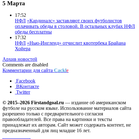
5 Марта
17:52
НФЛ
«Кардиналс» заставляют своих футболистов
оплачивать обеды в столовой. В остальных клубах НФЛ
обеды бесплатны
17:32
НФЛ
«Нью-Ингленд» отчислит квотербека Брайана
Хойера
Архив новостей
Comments are disabled
Комментарии для сайта
Cackl
e
Facebook
ВКонтакте
Twitter
© 2015–2026 Firstandgoal.ru
— издание об американском
футболе на русском языке. Использование материалов cайта
разрешено только с предварительного согласия
правообладателей. Все права на картинки и тексты
принадлежат их авторам. Сайт может содержать контент, не
предназначенный для лиц младше 16 лет.