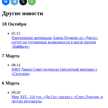
Другие новости
18 Октября
01:15
Партнерские материалы
Аарон Роджерс из «Джетс»
сетует на упущенные возможности в матче против
«Баффало»
7 Марта
08:14
НФЛ
Джино Смит подписал трёхлетний контракт с
«Сиэтлом»
6 Марта
09:20
Мир
XFL, 3-й тур. «Ди Си» сыграл с «Сент-Луисом» и
другие результаты