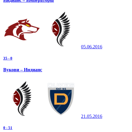
Индианс – Императоры
05.06.2016
35
-
0
Вукови – Индианс
21.05.2016
0
-
51