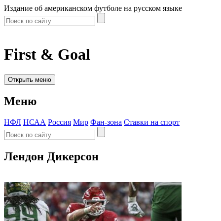
Издание об американском футболе на русском языке
First & Goal
Открыть меню
Меню
НФЛ
НСАА
Россия
Мир
Фан-зона
Ставки на спорт
Лендон Дикерсон