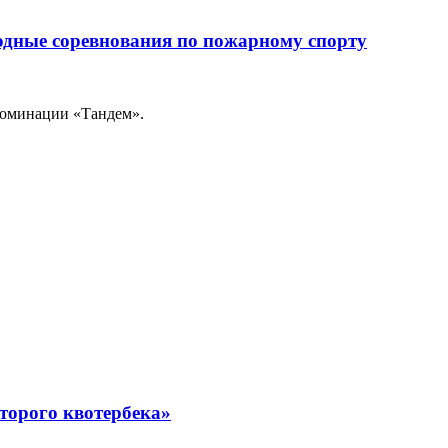
дные соревнования по пожарному спорту
номинации «Тандем».
торого квотербека»