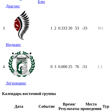
Блю
Драгонс
3
1
2
0.333
20
53
-33
W1
Индианс
4
0
3
0.000
25
76
-51
L3
Легионарис
Календарь восточной группы
Время/
Место
Дата
Событие
Тур
Результаты
проведения