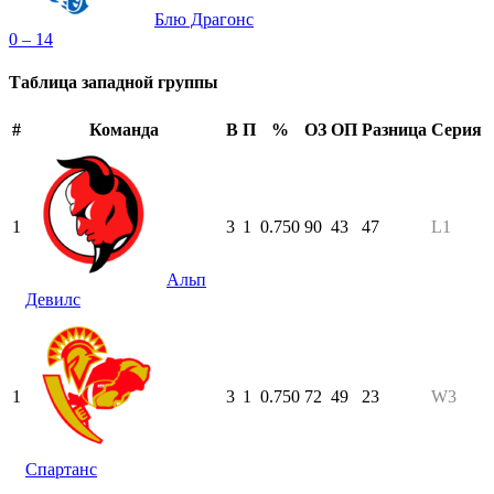
Блю Драгонс
0 – 14
Таблица западной группы
#
Команда
В
П
%
ОЗ
ОП
Разница
Серия
1
3
1
0.750
90
43
47
L1
Альп
Девилс
1
3
1
0.750
72
49
23
W3
Спартанс