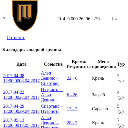
3
0
4
0.000
26
96
-70
L4
Пэтриотс
Календарь западной группы
Время/
Место
Дата
Событие
Тур
Результаты
проведения
Альп
2017-04-08
2
Девилс –
22 - 6
Крань
12:00:00
08.04.2017
тур
Спартанс
Пэтриотс –
2017-04-22
4
Альп
6 - 26
Загреб
12:00:00
22.04.2017
тур
Девилс
2017-04-29
Спартанс –
5
13 - 7
Сараево
12:00:00
29.04.2017
Пэтриотс
тур
Альп
2017-05-13
7
Девилс –
28 - 7
Крань
12:00:00
13.05.2017
тур
Пэтриотс