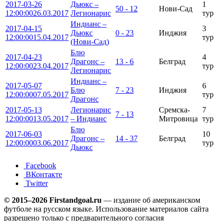
2017-03-26
Дьюкс –
1
50 - 12
Нови-Сад
12:00:00
26.03.2017
Легионарис
тур
Индианс –
2017-04-15
3
Дьюкс
0 - 23
Инджия
12:00:00
15.04.2017
тур
(Нови-Сад)
Блю
2017-04-23
4
Драгонс –
13 - 6
Белград
12:00:00
23.04.2017
тур
Легионарис
Индианс –
2017-05-07
6
Блю
7 - 23
Инджия
12:00:00
07.05.2017
тур
Драгонс
2017-05-13
Легионарис
Сремска-
7
7 - 13
12:00:00
13.05.2017
– Индианс
Митровица
тур
Блю
2017-06-03
10
Драгонс –
14 - 37
Белград
12:00:00
03.06.2017
тур
Дьюкс
Facebook
ВКонтакте
Twitter
© 2015–2026 Firstandgoal.ru
— издание об американском
футболе на русском языке. Использование материалов cайта
разрешено только с предварительного согласия