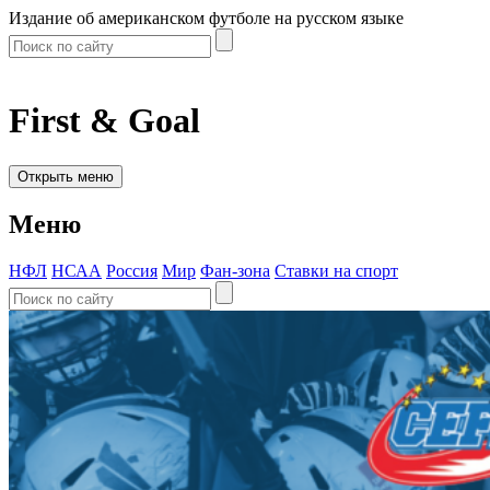
Издание об американском футболе на русском языке
First & Goal
Открыть меню
Меню
НФЛ
НСАА
Россия
Мир
Фан-зона
Ставки на спорт