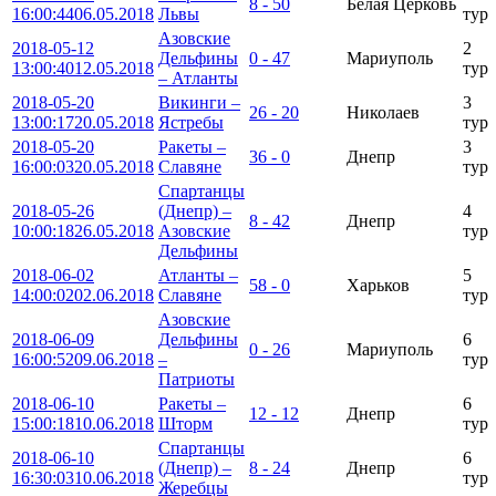
8 - 50
Белая Церковь
16:00:44
06.05.2018
Львы
тур
Азовские
2018-05-12
2
Дельфины
0 - 47
Мариуполь
13:00:40
12.05.2018
тур
– Атланты
2018-05-20
Викинги –
3
26 - 20
Николаев
13:00:17
20.05.2018
Ястребы
тур
2018-05-20
Ракеты –
3
36 - 0
Днепр
16:00:03
20.05.2018
Славяне
тур
Спартанцы
2018-05-26
(Днепр) –
4
8 - 42
Днепр
10:00:18
26.05.2018
Азовские
тур
Дельфины
2018-06-02
Атланты –
5
58 - 0
Харьков
14:00:02
02.06.2018
Славяне
тур
Азовские
2018-06-09
Дельфины
6
0 - 26
Мариуполь
16:00:52
09.06.2018
–
тур
Патриоты
2018-06-10
Ракеты –
6
12 - 12
Днепр
15:00:18
10.06.2018
Шторм
тур
Спартанцы
2018-06-10
6
(Днепр) –
8 - 24
Днепр
16:30:03
10.06.2018
тур
Жеребцы