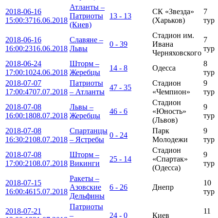
Атланты –
2018-06-16
СК «Звезда»
7
Патриоты
13 - 13
15:00:37
16.06.2018
(Харьков)
тур
(Киев)
Стадион им.
2018-06-16
Славяне –
7
0 - 39
Ивана
16:00:23
16.06.2018
Львы
тур
Черняховского
2018-06-24
Шторм –
8
14 - 8
Одесса
17:00:10
24.06.2018
Жеребцы
тур
2018-07-07
Патриоты
Стадион
9
47 - 35
17:00:47
07.07.2018
– Атланты
«Чемпион»
тур
Стадион
2018-07-08
Львы –
9
46 - 6
«Юность»
16:00:18
08.07.2018
Жеребцы
тур
(Львов)
2018-07-08
Спартанцы
Парк
9
0 - 24
16:30:21
08.07.2018
– Ястребы
Молодежи
тур
Стадион
2018-07-08
Шторм –
9
25 - 14
«Спартак»
17:00:21
08.07.2018
Викинги
тур
(Одесса)
Ракеты –
2018-07-15
10
Азовские
6 - 26
Днепр
16:00:46
15.07.2018
тур
Дельфины
Патриоты
2018-07-21
11
–
24 - 0
Киев