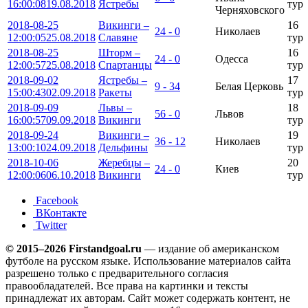
16:00:08
19.08.2018
Ястребы
тур
Черняховского
2018-08-25
Викинги –
16
24 - 0
Николаев
12:00:05
25.08.2018
Славяне
тур
2018-08-25
Шторм –
16
24 - 0
Одесса
12:00:57
25.08.2018
Спартанцы
тур
2018-09-02
Ястребы –
17
9 - 34
Белая Церковь
15:00:43
02.09.2018
Ракеты
тур
2018-09-09
Львы –
18
56 - 0
Львов
16:00:57
09.09.2018
Викинги
тур
2018-09-24
Викинги –
19
36 - 12
Николаев
13:00:10
24.09.2018
Дельфины
тур
2018-10-06
Жеребцы –
20
24 - 0
Киев
12:00:06
06.10.2018
Викинги
тур
Facebook
ВКонтакте
Twitter
© 2015–2026 Firstandgoal.ru
— издание об американском
футболе на русском языке. Использование материалов cайта
разрешено только с предварительного согласия
правообладателей. Все права на картинки и тексты
принадлежат их авторам. Сайт может содержать контент, не