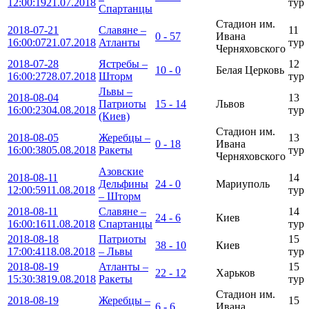
12:00:19
21.07.2018
тур
Спартанцы
Стадион им.
2018-07-21
Славяне –
11
0 - 57
Ивана
16:00:07
21.07.2018
Атланты
тур
Черняховского
2018-07-28
Ястребы –
12
10 - 0
Белая Церковь
16:00:27
28.07.2018
Шторм
тур
Львы –
2018-08-04
13
Патриоты
15 - 14
Львов
16:00:23
04.08.2018
тур
(Киев)
Стадион им.
2018-08-05
Жеребцы –
13
0 - 18
Ивана
16:00:38
05.08.2018
Ракеты
тур
Черняховского
Азовские
2018-08-11
14
Дельфины
24 - 0
Мариуполь
12:00:59
11.08.2018
тур
– Шторм
2018-08-11
Славяне –
14
24 - 6
Киев
16:00:16
11.08.2018
Спартанцы
тур
2018-08-18
Патриоты
15
38 - 10
Киев
17:00:41
18.08.2018
– Львы
тур
2018-08-19
Атланты –
15
22 - 12
Харьков
15:30:38
19.08.2018
Ракеты
тур
Стадион им.
2018-08-19
Жеребцы –
15
6 - 6
Ивана