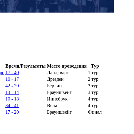
Время/Результаты
Место проведения
Тур
рс
17 - 40
Ландкварт
1 тур
10 - 17
Дрезден
2 тур
42 - 20
Берлин
3 тур
13 - 14
Брауншвейг
3 тур
10 - 18
Иннсбрук
4 тур
34 - 41
Вена
4 тур
17 - 20
Брауншвейг
Финал