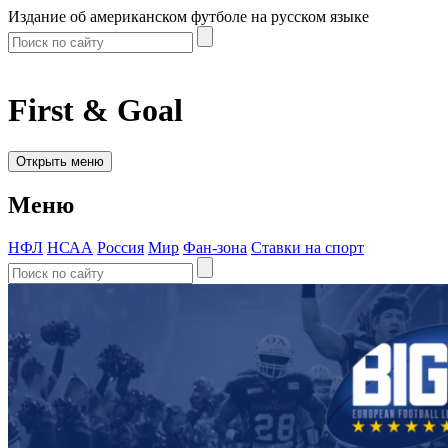
Издание об американском футболе на русском языке
First & Goal
Открыть меню
Меню
НФЛ
НСАА
Россия
Мир
Фан-зона
Ставки на спорт