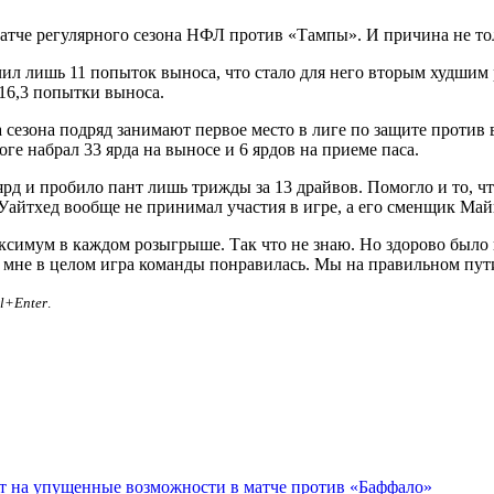
атче регулярного сезона НФЛ против «Тампы». И причина не тол
л лишь 11 попыток выноса, что стало для него вторым худшим р
16,3 попытки выноса.
сезона подряд занимают первое место в лиге по защите против в
ге набрал 33 ярда на выносе и 6 ярдов на приеме паса.
рд и пробило пант лишь трижды за 13 драйвов. Помогло и то, 
Уайтхед вообще не принимал участия в игре, а его сменщик Ма
 максимум в каждом розыгрыше. Так что не знаю. Но здорово был
о мне в целом игра команды понравилась. Мы на правильном пут
rl+Enter
.
ет на упущенные возможности в матче против «Баффало»