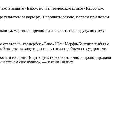
ько в защите «Бакс», но и в тренерском штабе «Каубойс».
езультатом за карьеру. В прошлом сезоне, первом при новом
ыноса. «Даллас» предпочел атаковать по воздуху, поэтому
что стартовый корнербек «Бакс» Шон Мерфи-Бантинг выбыл с
йк Эдвардс по ходу игры испытывал проблемы с судорогами.
о выйти на поле. Защита действовала отлично и провоцировала
и и станем еще лучше», — заявил Эллиот.