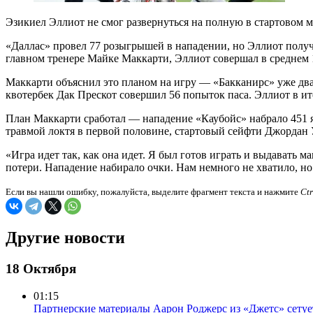
Эзикиел Эллиот не смог развернуться на полную в стартовом м
«Даллас» провел 77 розыгрышей в нападении, но Эллиот получи
главном тренере Майке Маккарти, Эллиот совершал в среднем 
Маккарти объяснил это планом на игру — «Бакканирс» уже два 
квотербек Дак Прескот совершил 56 попыток паса. Эллиот в ито
План Маккарти сработал — нападение «Каубойс» набрало 451 я
травмой локтя в первой половине, стартовый сейфти Джордан 
«Игра идет так, как она идет. Я был готов играть и выдавать
потери. Нападение набирало очки. Нам немного не хватило, н
Если вы нашли ошибку, пожалуйста, выделите фрагмент текста и нажмите
Ct
Другие новости
18 Октября
01:15
Партнерские материалы
Аарон Роджерс из «Джетс» сету