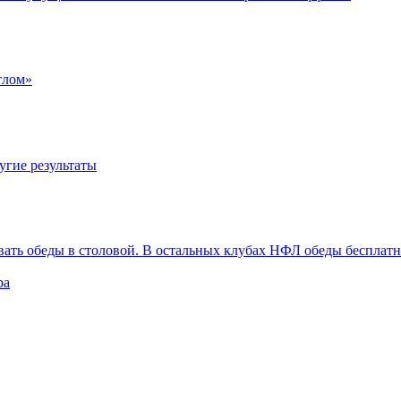
тлом»
угие результаты
вать обеды в столовой. В остальных клубах НФЛ обеды бесплат
ра