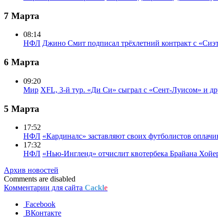
7 Марта
08:14
НФЛ
Джино Смит подписал трёхлетний контракт с «Сиэ
6 Марта
09:20
Мир
XFL, 3-й тур. «Ди Си» сыграл с «Сент-Луисом» и др
5 Марта
17:52
НФЛ
«Кардиналс» заставляют своих футболистов оплачи
17:32
НФЛ
«Нью-Ингленд» отчислит квотербека Брайана Хойе
Архив новостей
Comments are disabled
Комментарии для сайта
Cackl
e
Facebook
ВКонтакте