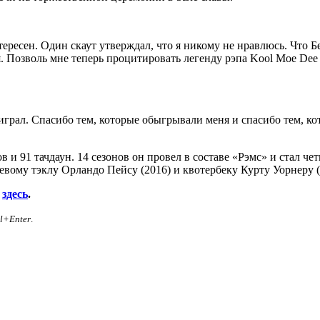
ересен. Один скаут утверждал, что я никому не нравлюсь. Что 
я. Позволь мне теперь процитировать легенду рэпа Kool Moe Dee 
играл. Спасибо тем, которые обыгрывали меня и спасибо тем, ко
в и 91 тачдаун. 14 сезонов он провел в составе «Рэмс» и стал ч
вому тэклу Орландо Пейсу (2016) и квотербеку Курту Уорнеру (
ь
здесь
.
rl+Enter
.