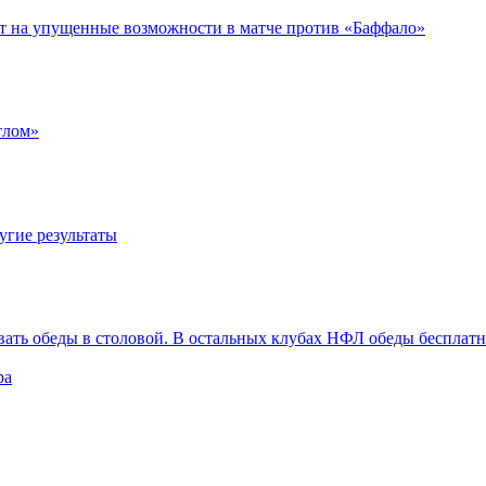
ет на упущенные возможности в матче против «Баффало»
тлом»
угие результаты
вать обеды в столовой. В остальных клубах НФЛ обеды бесплат
ра