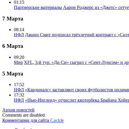
01:15
Партнерские материалы
Аарон Роджерс из «Джетс» сету
7 Марта
08:14
НФЛ
Джино Смит подписал трёхлетний контракт с «Сиэ
6 Марта
09:20
Мир
XFL, 3-й тур. «Ди Си» сыграл с «Сент-Луисом» и др
5 Марта
17:52
НФЛ
«Кардиналс» заставляют своих футболистов оплачи
17:32
НФЛ
«Нью-Ингленд» отчислит квотербека Брайана Хойе
Архив новостей
Comments are disabled
Комментарии для сайта
Cackl
e