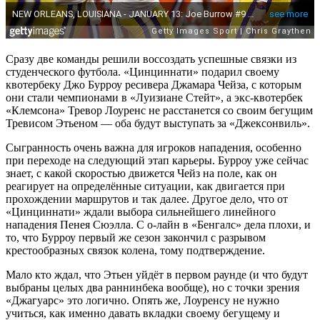
Сразу две команды решили воссоздать успешные связки из
студенческого футбола. «Цинциннати» подарил своему
квотербеку Джо Бурроу ресивера Джамара Чейза, с которым
они стали чемпионами в «Луизиане Стейт», а экс-квотербек
«Клемсона» Тревор Лоуренс не расстанется со своим бегущим
Тревисом Этьеном — оба будут выступать за «Джексонвиль».
Сыгранность очень важна для игроков нападения, особенно
при переходе на следующий этап карьеры. Бурроу уже сейчас
знает, с какой скоростью движется Чейз на поле, как он
реагирует на определённые ситуации, как двигается при
прохождении маршрутов и так далее. Другое дело, что от
«Цинциннати» ждали выбора сильнейшего линейного
нападения Пенея Сюэлла. С о-лайн в «Бенгалс» дела плохи, и
то, что Бурроу первый же сезон закончил с разрывом
крестообразных связок колена, тому подтверждение.
Мало кто ждал, что Этьен уйдёт в первом раунде (и что будут
выбраны целых два раннинбека вообще), но с точки зрения
«Джагуарс» это логично. Опять же, Лоуренсу не нужно
учиться, как именно давать вкладки своему бегущему и