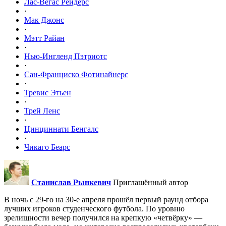
Лас-Вегас Рейдерс
·
Мак Джонс
·
Мэтт Райан
·
Нью-Ингленд Пэтриотс
·
Сан-Франциско Фотинайнерс
·
Тревис Этьен
·
Трей Ленс
·
Цинциннати Бенгалс
·
Чикаго Беарс
Станислав Рынкевич
Приглашённый автор
В ночь с 29-го на 30-е апреля прошёл первый раунд отбора
лучших игроков студенческого футбола. По уровню
зрелищности вечер получился на крепкую «четвёрку» —