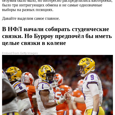
безумия было мало, но интересно распределились квотербеки,
было три интригующих обмена и не самые однозначные
выборы на разных позициях.
Давайте выделим самое главное.
В НФЛ начали собирать студенческие
связки. Но Бурроу предпочёл бы иметь
целые связки в колене
Embed from Getty Images