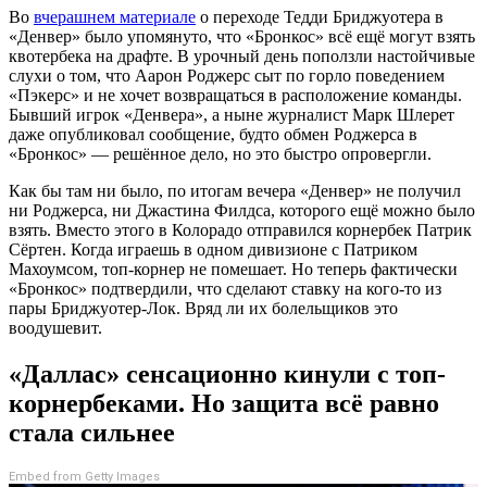
Во
вчерашнем материале
о переходе Тедди Бриджуотера в
«Денвер» было упомянуто, что «Бронкос» всё ещё могут взять
квотербека на драфте. В урочный день поползли настойчивые
слухи о том, что Аарон Роджерс сыт по горло поведением
«Пэкерс» и не хочет возвращаться в расположение команды.
Бывший игрок «Денвера», а ныне журналист Марк Шлерет
даже опубликовал сообщение, будто обмен Роджерса в
«Бронкос» — решённое дело, но это быстро опровергли.
Как бы там ни было, по итогам вечера «Денвер» не получил
ни Роджерса, ни Джастина Филдса, которого ещё можно было
взять. Вместо этого в Колорадо отправился корнербек Патрик
Сёртен. Когда играешь в одном дивизионе с Патриком
Махоумсом, топ-корнер не помешает. Но теперь фактически
«Бронкос» подтвердили, что сделают ставку на кого-то из
пары Бриджуотер-Лок. Вряд ли их болельщиков это
воодушевит.
«Даллас» сенсационно кинули с топ-
корнербеками. Но защита всё равно
стала сильнее
Embed from Getty Images