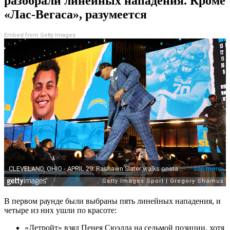
разобрали линейных нападения. Кроме
«Лас-Вегаса», разумеется
Embed from Getty Images
В первом раунде были выбраны пять линейных нападения, и
четыре из них ушли по красоте:
«Детройт» взял Пенея Сюэлла на седьмой позиции, хотя