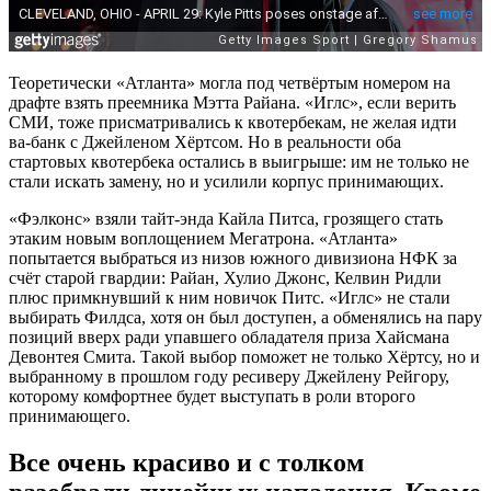
Теоретически «Атланта» могла под четвёртым номером на
драфте взять преемника Мэтта Райана. «Иглс», если верить
СМИ, тоже присматривались к квотербекам, не желая идти
ва-банк с Джейленом Хёртсом. Но в реальности оба
стартовых квотербека остались в выигрыше: им не только не
стали искать замену, но и усилили корпус принимающих.
«Фэлконс» взяли тайт-энда Кайла Питса, грозящего стать
этаким новым воплощением Мегатрона. «Атланта»
попытается выбраться из низов южного дивизиона НФК за
счёт старой гвардии: Райан, Хулио Джонс, Келвин Ридли
плюс примкнувший к ним новичок Питс. «Иглс» не стали
выбирать Филдса, хотя он был доступен, а обменялись на пару
позиций вверх ради упавшего обладателя приза Хайсмана
Девонтея Смита. Такой выбор поможет не только Хёртсу, но и
выбранному в прошлом году ресиверу Джейлену Рейгору,
которому комфортнее будет выступать в роли второго
принимающего.
Все очень красиво и с толком