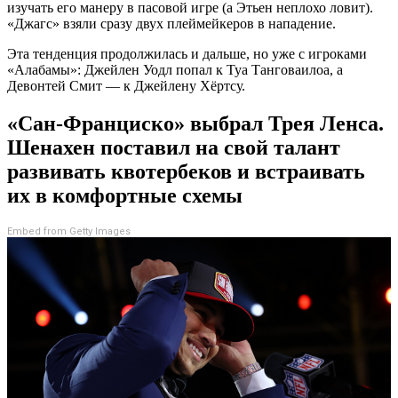
изучать его манеру в пасовой игре (а Этьен неплохо ловит).
«Джагс» взяли сразу двух плеймейкеров в нападение.
Эта тенденция продолжилась и дальше, но уже с игроками
«Алабамы»: Джейлен Уодл попал к Туа Танговаилоа, а
Девонтей Смит — к Джейлену Хёртсу.
«Сан-Франциско» выбрал Трея Ленса.
Шенахен поставил на свой талант
развивать квотербеков и встраивать
их в комфортные схемы
Embed from Getty Images