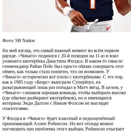
Фото: SB Nation
На мой взгляд, это самый важный момент во всём первом
раунде. «Чикаго» поднялся с 20-й позиции на 11-ю и взял
упавшего квотербека Джастина Филдса. В каком-то смысле
генменеджер Райан Пейс был просто обязан совершить этот
обмен, как только стало понятно, что он возможен. У
«Чикаго» исторически всё плохо с квотербеками. С тех пор,
как в 1985 году «Беарс» выиграли Супербоул, их
разыгрывающий лишь раз попадал в Матч звёзд. В целом, у
«Чикаго» слишком хорошая команда, чтобы выбирать высоко
(где обычно разбирают квотербеков), но и имеющиеся
ветераны Энди Далтон с Ником Фолсом не выглядят
спасителями.
У Филдса в «Чикаго» будет классный и недооценённый
принимающий Аллен Робинсон. Но вот отсюда можно
поговорить про проблемы этого выбора. Робинсон отыграет