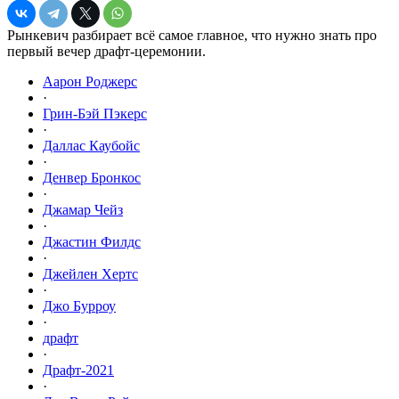
Рынкевич разбирает всё самое главное, что нужно знать про
первый вечер драфт-церемонии.
Аарон Роджерс
·
Грин-Бэй Пэкерс
·
Даллас Каубойс
·
Денвер Бронкос
·
Джамар Чейз
·
Джастин Филдс
·
Джейлен Хертс
·
Джо Бурроу
·
драфт
·
Драфт-2021
·