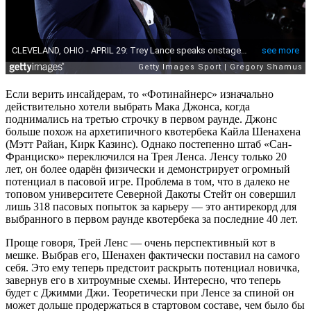
Если верить инсайдерам, то «Фотинайнерс» изначально
действительно хотели выбрать Мака Джонса, когда
поднимались на третью строчку в первом раунде. Джонс
больше похож на архетипичного квотербека Кайла Шенахена
(Мэтт Райан, Кирк Казинс). Однако постепенно штаб «Сан-
Франциско» переключился на Трея Ленса. Ленсу только 20
лет, он более одарён физически и демонстрирует огромный
потенциал в пасовой игре. Проблема в том, что в далеко не
топовом университете Северной Дакоты Стейт он совершил
лишь 318 пасовых попыток за карьеру — это антирекорд для
выбранного в первом раунде квотербека за последние 40 лет.
Проще говоря, Трей Ленс — очень перспективный кот в
мешке. Выбрав его, Шенахен фактически поставил на самого
себя. Это ему теперь предстоит раскрыть потенциал новичка,
завернув его в хитроумные схемы. Интересно, что теперь
будет с Джимми Джи. Теоретически при Ленсе за спиной он
может дольше продержаться в стартовом составе, чем было бы