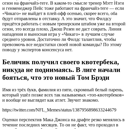
сезон на франчайз-теге. В каком-то смысле тренер Мэтт Нэги
и генменеджер Пейс тоже работают на франчайз-теге — если
«Чикаго» не выйдет в плей-офф осенью, скорее всего, оба
будут отправлены в отставку. А это значит, что Филдсу
придётся работать с новым тренерским штабом уже на второй
сезон, это всегда плохо, Джош Розен не даст соврать. Линия
нападения и выносная игра у «Чикаго» в лучшем случае
среднего уровня. Достаточно ли Филдс талантлив, чтобы
превозмочь все недостатки своей новой команды? По этому
поводу у экспертов консенсуса нет.
Беличик получил своего квотербека,
никуда не поднимаясь. В лиге начали
бояться, что это новый Том Брэди
Имя из трёх букв, фамилия из пяти, скромный белый парень,
который ушёл позже всех так называемых «топ-квотербеков»
и вообще не выглядит как атлет. Звучит знакомо.
https://twitter.com/NFL_Memes/status/1387956898633244679
Оценки перспектив Мака Джонса на драфте резко менялись в
течение последних месяцев. То он не факт, что проходил в