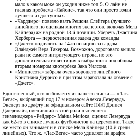
мало в каком моке он уходил ниже топ-5. О-лайн не
главная проблема «Лайонс», так что они просто взяли
лучшего из доступных.
«Чарджерс» повезло взять Решона Слейтера (лучшего
линейного по оценкам многих экспертов, включая Мела
Кайпера) аж на родной 13-й позиции. Уберечь Джастина
Херберта — первостепенная задача для команды.
«Джетс» поднялись на 14-ю позицию за гардом
Элайджей Вера-Такером. Возможно, дороговато вышло
ради не самого интригующего игрока, но это
дополнительная инвестиция в выбранного под общим
вторым номером квотербека Зака Уилсона.
«Миннесота» забрала очень хорошего линейного
Кристиана Деррисо и при этом заработала на обмене с
«Джетс».
Единственный, кто выбивается из нашего списка — «Лас-
Вегас», выбравший под 17-м номером Алекса Лезервуда.
Эксперт по драфту на официальном сайте НФЛ Дэниел
Джеремайя, сменивший в этой роли нынешнего
генменеджера «Рейдерс» Майка Мейока, оценил Лезервуда
как 62-го в списке лучших футболистов на церемонии. Такое
же место он занимает и в списке Мела Кайпера (10-й среди
линейных). Что ж, «Лас-Вегас» часто удивляет на драфте.