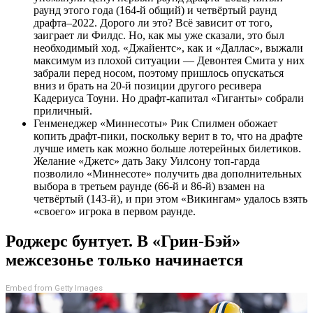
раунд этого года (164-й общий) и четвёртый раунд
драфта–2022. Дорого ли это? Всё зависит от того,
заиграет ли Филдс. Но, как мы уже сказали, это был
необходимый ход. «Джайентс», как и «Даллас», выжали
максимум из плохой ситуации — Девонтея Смита у них
забрали перед носом, поэтому пришлось опускаться
вниз и брать на 20-й позиции другого ресивера
Кадериуса Тоуни. Но драфт-капитал «Гиганты» собрали
приличный.
Генменеджер «Миннесоты» Рик Спилмен обожает
копить драфт-пики, поскольку верит в то, что на драфте
лучше иметь как можно больше лотерейных билетиков.
Желание «Джетс» дать Заку Уилсону топ-гарда
позволило «Миннесоте» получить два дополнительных
выбора в третьем раунде (66-й и 86-й) взамен на
четвёртый (143-й), и при этом «Викингам» удалось взять
«своего» игрока в первом раунде.
Роджерс бунтует. В «Грин-Бэй»
межсезонье только начинается
Embed from Getty Images