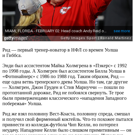
Рид — первый тренер-новатор в НФЛ со времен Уолша
и Гиббса.
Энди был ассистентом Майка Холмгрена в «Пэкерс» с 1992
по 1998 годы. А Холмгрен был ассистентом Билла Уолша в
«Фотинайнерс» с 1986 по 1988 год. Таким образом, Рид —
еще одна ветвь тренерского древа Уолша. Но там, где другие
— Холмгрен, Джон Груден и Стив Мариуччи — пошли по
протоптанной дорожке, Рид не побоялся свернуть. Те трое
были приверженцами классического «нападения Западного
побережья» Уолша.
Рид же взял половину Вест-Коаста, половину спреда, смешал
и получил свой фирменный коктейль. Что-то похожее пытался
привнести из колледж-футбола Чип Келли, но потерпел
неудачу. Нападение Келли было слишком примитивным — он