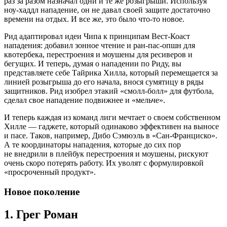
раз за разом назначал одни и те же розыгрыши. Используя
ноу-хаддл нападение, он не давал своей защите достаточно
времени на отдых. И все же, это было что-то новое.
Рид адаптировал идеи Чипа к принципам Вест-Коаст
нападения: добавил зонное чтение и ран-пас-опшн для
квотербека, перестроения и моушены для ресиверов и
бегущих. И теперь, думая о нападении по Риду, вы
представляете себе Тайрика Хилла, который перемещается за
линией розыгрыша до его начала, внося сумятицу в ряды
защитников. Рид изобрел этакий «смолл-болл» для футбола,
сделал свое нападение подвижнее и «мельче».
И теперь каждая из команд лиги мечтает о своем собственном
Хилле — гаджете, который одинаково эффективен на выносе
и пасе. Таков, например, Дибо Сэмюэль в «Сан-Франциско».
А те координаторы нападения, которые до сих пор
не внедрили в плейбук перестроения и моушены, рискуют
очень скоро потерять работу. Их уволят с формулировкой
«просроченный продукт».
Новое поколение
1. Грег Роман