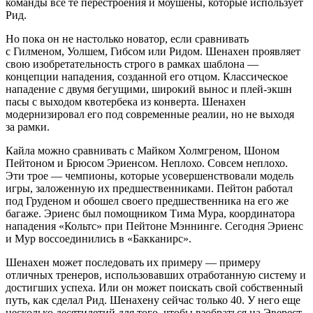
команды все те перестроения и моушены, которые использует
Рид.
Но пока он не настолько новатор, если сравнивать
с Гилменом, Уолшем, Гибсом или Ридом. Шенахен проявляет
свою изобретательность строго в рамках шаблона —
концепции нападения, созданной его отцом. Классическое
нападение с двумя бегущими, широкий вынос и плей-экшн
пасы с выходом квотербека из конверта. Шенахен
модернизировал его под современные реалии, но не выходя
за рамки.
Кайла можно сравнивать с Майком Холмгреном, Шоном
Пейтоном и Брюсом Эриенсом. Неплохо. Совсем неплохо.
Эти трое — чемпионы, которые усовершенствовали модель
игры, заложенную их предшественниками. Пейтон работал
под Груденом и обошел своего предшественника на его же
багаже. Эриенс был помощником Тима Мура, координатора
нападения «Кольтс» при Пейтоне Мэннинге. Сегодня Эриенс
и Мур воссоединились в «Бакканирс».
Шенахен может последовать их примеру — примеру
отличных тренеров, использовавших отработанную систему и
достигших успеха. Или он может поискать свой собственный
путь, как сделал Рид. Шенахену сейчас только 40. У него еще
несколько десятилетий для того, чтобы взобраться на Эверест.