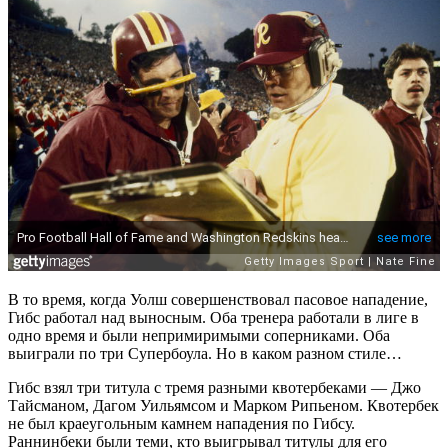
В то время, когда Уолш совершенствовал пасовое нападение,
Гибс работал над выносным. Оба тренера работали в лиге в
одно время и были непримиримыми соперниками. Оба
выиграли по три Супербоула. Но в каком разном стиле…
Гибс взял три титула с тремя разными квотербеками — Джо
Тайсманом, Дагом Уильямсом и Марком Рипьеном. Квотербек
не был краеугольным камнем нападения по Гибсу.
Раннинбеки были теми, кто выигрывал титулы для его