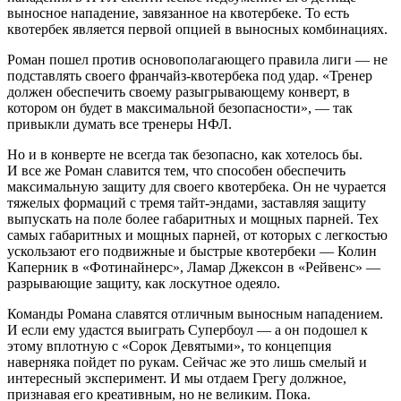
выносное нападение, завязанное на квотербеке. То есть
квотербек является первой опцией в выносных комбинациях.
Роман пошел против основополагающего правила лиги — не
подставлять своего франчайз-квотербека под удар. «Тренер
должен обеспечить своему разыгрывающему конверт, в
котором он будет в максимальной безопасности», — так
привыкли думать все тренеры НФЛ.
Но и в конверте не всегда так безопасно, как хотелось бы.
И все же Роман славится тем, что способен обеспечить
максимальную защиту для своего квотербека. Он не чурается
тяжелых формаций с тремя тайт-эндами, заставляя защиту
выпускать на поле более габаритных и мощных парней. Тех
самых габаритных и мощных парней, от которых с легкостью
ускользают его подвижные и быстрые квотербеки — Колин
Каперник в «Фотинайнерс», Ламар Джексон в «Рейвенс» —
разрывающие защиту, как лоскутное одеяло.
Команды Романа славятся отличным выносным нападением.
И если ему удастся выиграть Супербоул — а он подошел к
этому вплотную с «Сорок Девятыми», то концепция
наверняка пойдет по рукам. Сейчас же это лишь смелый и
интересный эксперимент. И мы отдаем Грегу должное,
признавая его креативным, но не великим. Пока.