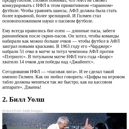
предфутболом. Гилмен понимал, что АФЛ не сможет
конкурировать с НФЛ в этом примитивном «таранном»
футболе. Чтобы уравнять шансы, АФЛ должна была стать
более взрывной, более зрелищной. И Гилмен стал
основоположником науки о пасовом футболе.
Ему всегда нравились биг-плеи — длинные пасы, забеги
раннинбеков после скрин-пасов. Он хотел, чтобы команды
набирали как можно больше очков — чтобы футбол в АФЛ
заиграл новыми красками. В 1963 году его «Чарджерс»
набрали 51 очко в матче за титул чемпиона АФЛ против
«Пэтриотс». В титульном матче НФЛ того года «Беарс»
хватило 14 очков для победы над «Джайентс».
Сегодняшняя НФЛ — «пасовая лига». И ее сделал такой
именно Гилмен. Как он любил говорить: «Цифры на игровом
табло должны меняться так же быстро, как на кассовом
аппарате». Дзыннь!
2. Билл Уолш
Embed from Getty Images