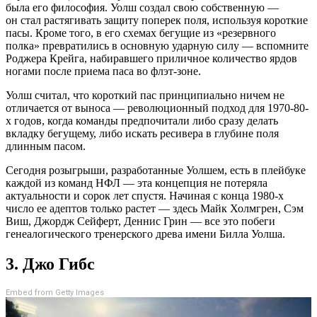
была его философия. Уолш создал свою собственную —
он стал растягивать защиту поперек поля, используя короткие
пасы. Кроме того, в его схемах бегущие из «резервного
полка» превратились в основную ударную силу — вспомните
Роджера Крейга, набиравшего приличное количество ярдов
ногами после приема паса во флэт-зоне.
Уолш считал, что короткий пас принципиально ничем не
отличается от выноса — революционный подход для 1970-80-
х годов, когда команды предпочитали либо сразу делать
вкладку бегущему, либо искать ресивера в глубине поля
длинным пасом.
Сегодня розыгрыши, разработанные Уолшем, есть в плейбуке
каждой из команд НФЛ — эта концепция не потеряла
актуальности и сорок лет спустя. Начиная с конца 1980-х
число ее адептов только растет — здесь Майк Холмгрен, Сэм
Виш, Джордж Сейферт, Деннис Грин — все это побеги
генеалогического тренерского древа имени Билла Уолша.
3. Джо Гибс
Embed from Getty Images