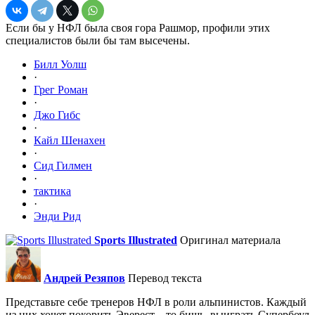
Если бы у НФЛ была своя гора Рашмор, профили этих
специалистов были бы там высечены.
Билл Уолш
·
Грег Роман
·
Джо Гибс
·
Кайл Шенахен
·
Сид Гилмен
·
тактика
·
Энди Рид
Sports Illustrated
Оригинал материала
Андрей Резяпов
Перевод текста
Представьте себе тренеров НФЛ в роли альпинистов. Каждый
из них хочет покорить Эверест – то бишь, выиграть Супербоул