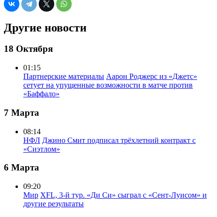
Другие новости
18 Октября
01:15
Партнерские материалы
Аарон Роджерс из «Джетс»
сетует на упущенные возможности в матче против
«Баффало»
7 Марта
08:14
НФЛ
Джино Смит подписал трёхлетний контракт с
«Сиэтлом»
6 Марта
09:20
Мир
XFL, 3-й тур. «Ди Си» сыграл с «Сент-Луисом» и
другие результаты