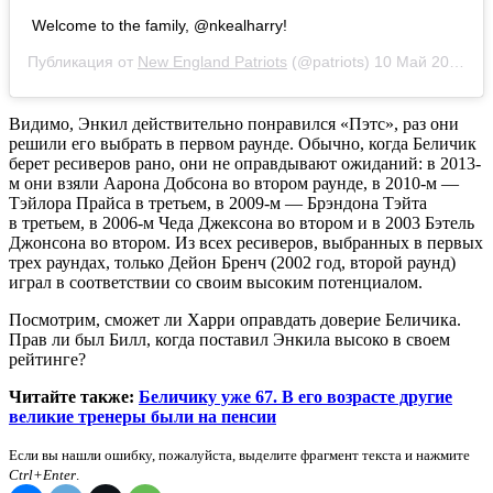
Welcome to the family, @nkealharry!
Публикация от
New England Patriots
(@patriots)
10 Май 2019 в 10:12 PDT
Видимо, Энкил действительно понравился «Пэтс», раз они
решили его выбрать в первом раунде. Обычно, когда Беличик
берет ресиверов рано, они не оправдывают ожиданий: в 2013-
м они взяли Аарона Добсона во втором раунде, в 2010-м —
Тэйлора Прайса в третьем, в 2009-м — Брэндона Тэйта
в третьем, в 2006-м Чеда Джексона во втором и в 2003 Бэтель
Джонсона во втором. Из всех ресиверов, выбранных в первых
трех раундах, только Дейон Бренч (2002 год, второй раунд)
играл в соответствии со своим высоким потенциалом.
Посмотрим, сможет ли Харри оправдать доверие Беличика.
Прав ли был Билл, когда поставил Энкила высоко в своем
рейтинге?
Читайте также:
Беличику уже 67. В его возрасте другие
великие тренеры были на пенсии
Если вы нашли ошибку, пожалуйста, выделите фрагмент текста и нажмите
Ctrl+Enter
.