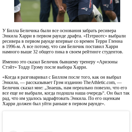
У Билла Беличика были все основания забрать ресивера
Энкила Харри в первом раунде драфта. «Пэтриотс» выбрали
ресивера в первом раунде впервые со времен Терри Гленна
в 1996-м. А все потому, что сам Беличик поставил Харри
намного выше 32 общего пика в своем рейтинге студентов.
Именно это сказал Беличик бывшему тренеру «Аризоны
Стэйт» Тодду Грэму после выбора Харри.
«Когда я разговаривал с Биллом после того, как он выбрал
Энкила, — рассказывает Грэм изданию TheAthletic.com, —
Беличик сказал мне: „Знаешь, нам нереально повезло, что его
все еще не выбрали, когда подошла наша очередь“. Он был так
рад, что им удалось задрафтовать Энкила. По его оценкам
Харри должен был уйти раньше в первом раунде».