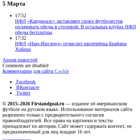
5 Марта
17:52
НФЛ
«Кардиналс» заставляют своих футболистов
оплачивать обеды в столовой. В остальных клубах НФЛ
обеды бесплатны
17:32
НФЛ
«Нью-Ингленд» отчислит квотербека Брайана
Хойера
Архив новостей
Comments are disabled
Комментарии для сайта
Cackl
e
Facebook
ВКонтакте
Twitter
© 2015–2026 Firstandgoal.ru
— издание об американском
футболе на русском языке. Использование материалов cайта
разрешено только с предварительного согласия
правообладателей. Все права на картинки и тексты
принадлежат их авторам. Сайт может содержать контент, не
предназначенный для лиц младше 16 лет.