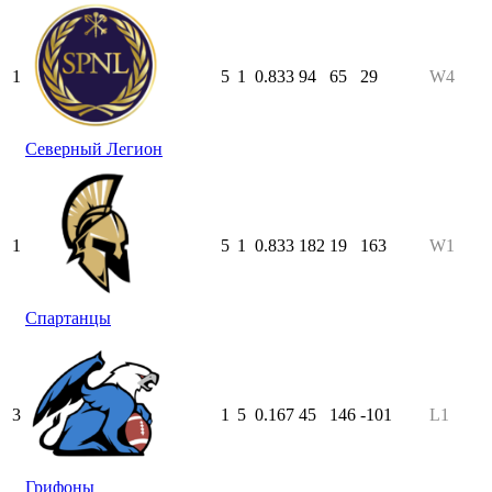
1
5
1
0.833
94
65
29
W4
Северный Легион
1
5
1
0.833
182
19
163
W1
Спартанцы
3
1
5
0.167
45
146
-101
L1
Грифоны