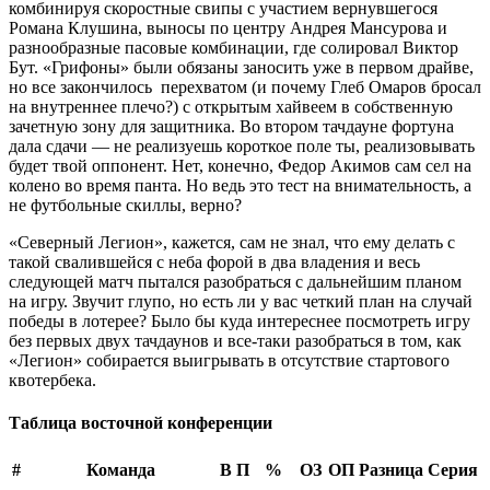
комбинируя скоростные свипы с участием вернувшегося
Романа Клушина, выносы по центру Андрея Мансурова и
разнообразные пасовые комбинации, где солировал Виктор
Бут. «Грифоны» были обязаны заносить уже в первом драйве,
но все закончилось перехватом (и почему Глеб Омаров бросал
на внутреннее плечо?) с открытым хайвеем в собственную
зачетную зону для защитника. Во втором тачдауне фортуна
дала сдачи — не реализуешь короткое поле ты, реализовывать
будет твой оппонент. Нет, конечно, Федор Акимов сам сел на
колено во время панта. Но ведь это тест на внимательность, а
не футбольные скиллы, верно?
«Северный Легион», кажется, сам не знал, что ему делать с
такой свалившейся с неба форой в два владения и весь
следующей матч пытался разобраться с дальнейшим планом
на игру. Звучит глупо, но есть ли у вас четкий план на случай
победы в лотерее? Было бы куда интереснее посмотреть игру
без первых двух тачдаунов и все-таки разобраться в том, как
«Легион» собирается выигрывать в отсутствие стартового
квотербека.
Таблица восточной конференции
#
Команда
В
П
%
ОЗ
ОП
Разница
Серия