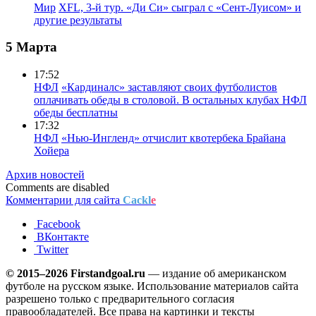
Мир
XFL, 3-й тур. «Ди Си» сыграл с «Сент-Луисом» и
другие результаты
5 Марта
17:52
НФЛ
«Кардиналс» заставляют своих футболистов
оплачивать обеды в столовой. В остальных клубах НФЛ
обеды бесплатны
17:32
НФЛ
«Нью-Ингленд» отчислит квотербека Брайана
Хойера
Архив новостей
Comments are disabled
Комментарии для сайта
Cackl
e
Facebook
ВКонтакте
Twitter
© 2015–2026 Firstandgoal.ru
— издание об американском
футболе на русском языке. Использование материалов cайта
разрешено только с предварительного согласия
правообладателей. Все права на картинки и тексты