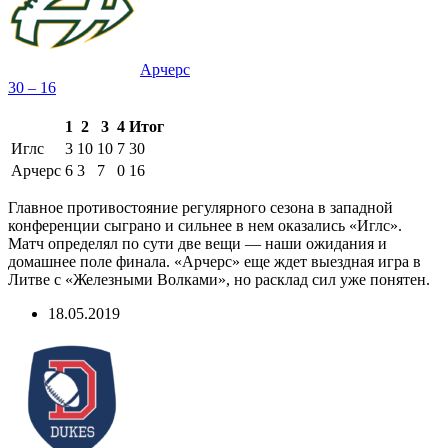
Арчерс
30 – 16
1
2
3
4
Итог
Иглс
3
10
10
7
30
Арчерс
6
3
7
0
16
Главное противостояние регулярного сезона в западной
конференции сыграно и сильнее в нем оказались «Иглс».
Матч определял по сути две вещи — наши ожидания и
домашнее поле финала. «Арчерс» еще ждет выездная игра в
Литве с «Железными Волками», но расклад сил уже понятен.
18.05.2019