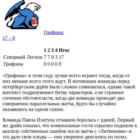
Грифоны
17 – 0
1
2
3
4
Итог
Северный Легион
7
7
0
3
17
Грифоны
0
0
0
0
0
«Грифоны» в этом году лучше всего играют тогда, когда от
них меньше всего этого ждут. В мотивации команды перед
петербургским дерби было сложно сомневаться, однако такой
контекст подразумевает битву характеров, а не странное
стечение обстоятельств, когда две команды проводят два
совершенно параллельных матча, будто бы случайно
оказавшись на одном газоне.
Команда Павла Платуна отчаянно боролась с удачей. Первый
же драйв показал, что номинальные гости серьезно подошли к
анализу собственных ошибок после матча с «Литвинами» и
это дало свои плоды — они уверенно двигались по полю,