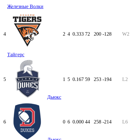
Железные Волки
4
2
4
0.333
72
200
-128
W2
Тайгерс
5
1
5
0.167
59
253
-194
L2
Дьюкс
6
0
6
0.000
44
258
-214
L6
Дьюкс