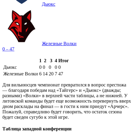
Дьюкс
Железные Волки
0 – 47
1
2
3
4
Итог
Дьюкс
0
0
0
0
0
Железные Волки
6
14
20
7
47
Для вильнюсцев чемпионат превратился в вопрос престижа
— благодаря победам над «Тайгерс» и «Дьюкс» (дважды;
разными) «Волки» в верхней части таблицы, а не нижней. У
литовской команды будет еще возможность перевернуть вверх
дном расклады на финал — в гости к ним приедут «Арчерс».
Пожалуй, справедливо будет говорить, что остаток сезона
будет сведен сугубо к этой игре.
Таблица западной конференции