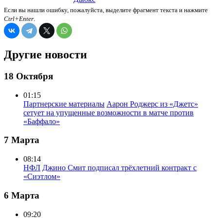
Если вы нашли ошибку, пожалуйста, выделите фрагмент текста и нажмите
Ctrl+Enter
.
Другие новости
18 Октября
01:15
Партнерские материалы
Аарон Роджерс из «Джетс»
сетует на упущенные возможности в матче против
«Баффало»
7 Марта
08:14
НФЛ
Джино Смит подписал трёхлетний контракт с
«Сиэтлом»
6 Марта
09:20