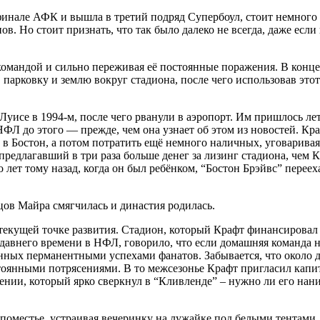
 финале АФК и вышла в третий подряд Супербоул, стоит немного
нов. Но стоит признать, что так было далеко не всегда, даже есл
омандой и сильно переживая её постоянные поражения. В конце 
арковку и землю вокруг стадиона, после чего использовав этот 
.
уисе в 1994-м, после чего рванули в аэропорт. Им пришлось лет
НФЛ до этого — прежде, чем она узнает об этом из новостей. К
в Бостон, а потом потратить ещё немного наличных, уговаривая
предлагавший в три раза больше денег за лизинг стадиона, чем К
 лет тому назад, когда он был ребёнком, “Бостон Брэйвс” переех
нцов Майра смягчилась и династия родилась.
 текущей точке развития. Стадион, который Крафт финансировал 
давнего времени в НФЛ, говорило, что если домашняя команда не
ных перманентными успехами фанатов. Забывается, что около дв
стоянными потрясениями. В то межсезонье Крафт пригласил капи
нии, который ярко сверкнул в “Кливленде” – нужно ли его нани
 поместье, устраивая вечеринку на лужайке под белыми тентами