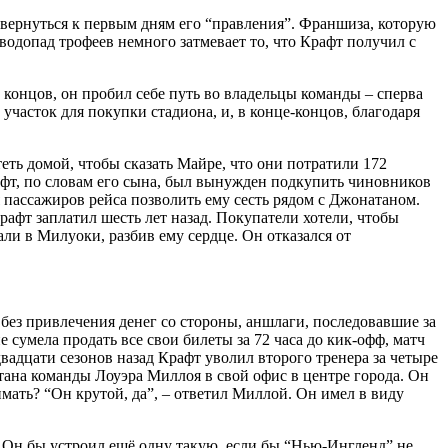
 вернуться к первым дням его “правления”. Франшиза, которую
и водопад трофеев немного затмевает то, что Крафт получил с
концов, он пробил себе путь во владельцы команды – сперва
участок для покупки стадиона, и, в конце-концов, благодаря
еть домой, чтобы сказать Майре, что они потратили 172
рафт, по словам его сына, был вынужден подкупить чиновников
 пассажиров рейса позволить ему сесть рядом с Джонатаном.
рафт заплатил шесть лет назад. Покупатели хотели, чтобы
али в Милуоки, разбив ему сердце. Он отказался от
без привлечения денег со стороны, аншлаги, последовавшие за
 сумела продать все свои билеты за 72 часа до кик-офф, матч
адцати сезонов назад Крафт уволил второго тренера за четыре
тана команды Лоуэра Миллоя в свой офис в центре города. Он
мать? “Он крутой, да”, – ответил Миллой. Он имел в виду
. Он бы устроил ещё одну такую, если бы “Нью-Ингленд” не