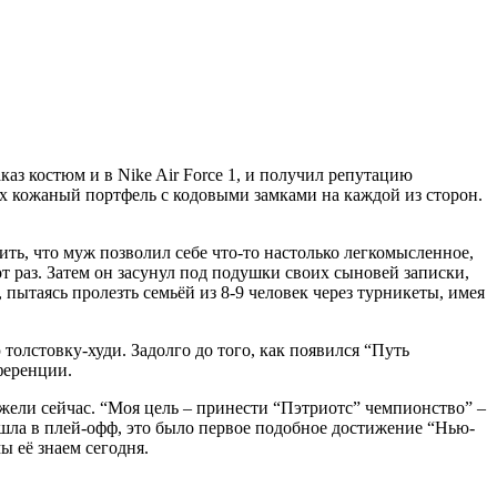
аз костюм и в Nike Air Force 1, и получил репутацию
ах кожаный портфель с кодовыми замками на каждой из сторон.
ить, что муж позволил себе что-то настолько легкомысленное,
т раз. Затем он засунул под подушки своих сыновей записки,
пытаясь пролезть семьёй из 8-9 человек через турникеты, имея
толстовку-худи. Задолго до того, как появился “Путь
ференции.
ежели сейчас. “Моя цель – принести “Пэтриотс” чемпионство” –
вышла в плей-офф, это было первое подобное достижение “Нью-
ы её знаем сегодня.