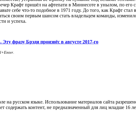
вечер Крафт пришёл на афтепати в Миннесоте в унылом, по его 
ьте себе что-то подобное в 1971 году. До того, как Крафт стал
зоваться своим первым шансом стать владельцем команды, измени
ти и успеха.
 Эту фразу Брэди произнёс в августе 2017-го
rl+Enter
.
е на русском языке. Использование материалов cайта разрешено
ет содержать контент, не предназначенный для лиц младше 16 ле