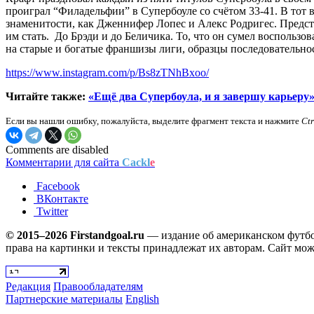
проиграл “Филадельфии” в Супербоуле со счётом 33-41. В тот 
знаменитости, как Дженнифер Лопес и Алекс Родригес. Представ
им стать. До Брэди и до Беличика. То, что он сумел восполь
на старые и богатые франшизы лиги, образцы последовательнос
https://www.instagram.com/p/Bs8zTNhBxoo/
Читайте также:
«Ещё два Супербоула, и я завершу карьеру».
Если вы нашли ошибку, пожалуйста, выделите фрагмент текста и нажмите
Ct
Comments are disabled
Комментарии для сайта
Cackl
e
Facebook
ВКонтакте
Twitter
© 2015–2026 Firstandgoal.ru
— издание об американском футбол
права на картинки и тексты принадлежат их авторам. Сайт мож
Редакция
Правообладателям
Партнерские материалы
English