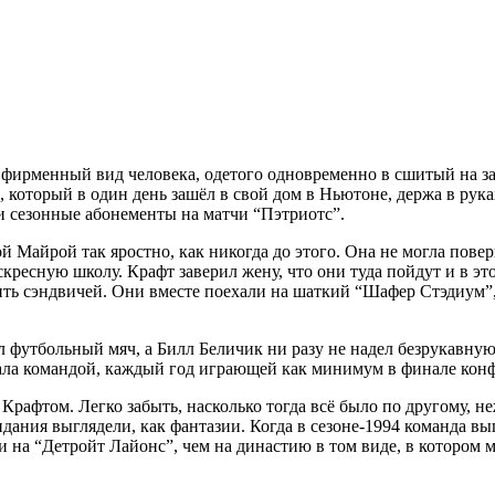
фирменный вид человека, одетого одновременно в сшитый на зак
, который в один день зашёл в свой дом в Ньютоне, держа в рук
и сезонные абонементы на матчи “Пэтриотс”.
й Майрой так яростно, как никогда до этого. Она не могла повер
ресную школу. Крафт заверил жену, что они туда пойдут и в это
ить сэндвичей. Они вместе поехали на шаткий “Шафер Стэдиум”, 
л футбольный мяч, а Билл Беличик ни разу не надел безрукавную 
тала командой, каждый год играющей как минимум в финале кон
рафтом. Легко забыть, насколько тогда всё было по другому, н
жидания выглядели, как фантазии. Когда в сезоне-1994 команда 
 на “Детройт Лайонс”, чем на династию в том виде, в котором м