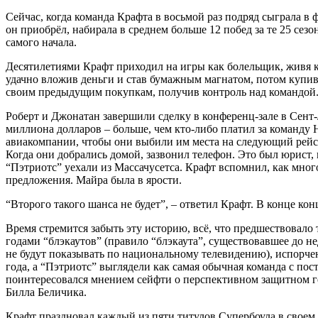
Сейчас, когда команда Крафта в восьмой раз подряд сыграла в
он приобрёл, набирала в среднем больше 12 побед за те 25 сезо
самого начала.
Десятилетиями Крафт приходил на игры как болельщик, живя к
удачно вложив деньги и став бумажным магнатом, потом купив п
своим предыдущим покупкам, получив контроль над командой
Роберт и Джонатан завершили сделку в конференц-зале в Сент-Л
миллиона долларов – больше, чем кто-либо платил за команду 
авиакомпании, чтобы они выбили им места на следующий рейс 
Когда они добрались домой, зазвонил телефон. Это был юрист, 
“Пэтриотс” уехали из Массачусетса. Крафт вспомнил, как много
предложения. Майра была в ярости.
“Второго такого шанса не будет”, – ответил Крафт. В конце ко
Время стремится забыть эту историю, всё, что предшествовало
годами “блэкаутов” (правило “блэкаута”, существовавшее до не
не будут показывать по национальному телевидению), испорчен
года, а “Пэтриотс” выглядели как самая обычная команда с по
поинтересовался мнением сейфти о перспективном защитном ге
Билла Беличика.
Крафт праздновал каждый из пяти титулов Супербоула в своем