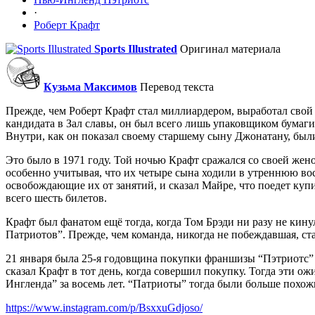
·
Роберт Крафт
Sports Illustrated
Оригинал материала
Кузьма Максимов
Перевод текста
Прежде, чем Роберт Крафт стал миллиардером, выработал свой 
кандидата в Зал славы, он был всего лишь упаковщиком бумаги
Внутри, как он показал своему старшему сыну Джонатану, был
Это было в 1971 году. Той ночью Крафт сражался со своей жено
особенно учитывая, что их четыре сына ходили в утреннюю воск
освобождающие их от занятий, и сказал Майре, что поедет куп
всего шесть билетов.
Крафт был фанатом ещё тогда, когда Том Брэди ни разу не кину
Патриотов”. Прежде, чем команда, никогда не побеждавшая, с
21 января была 25-я годовщина покупки франшизы “Пэтриотс” К
сказал Крафт в тот день, когда совершил покупку. Тогда эти о
Ингленда” за восемь лет. “Патриоты” тогда были больше похожи
https://www.instagram.com/p/BsxxuGdjoso/