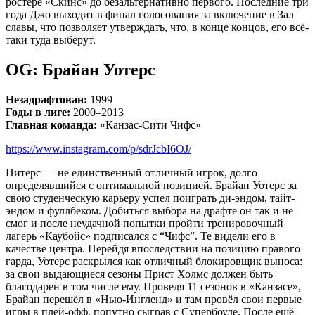
ростере «Скинс» до безальтернативно первого. Последние три
года Джо выходит в финал голосования за включение в Зал
славы, что позволяет утверждать, что, в конце концов, его всё-
таки туда выберут.
OG: Брайан Уотерс
Незадрафтован:
1999
Годы в лиге:
2000–2013
Главная команда:
«Канзас-Сити Чифс»
https://www.instagram.com/p/sdrJcbI6OJ/
Питерс — не единственный отличный игрок, долго
определявшийся с оптимальной позицией. Брайан Уотерс за
свою студенческую карьеру успел поиграть ди-эндом, тайт-
эндом и фуллбеком. Добиться выбора на драфте он так и не
смог и после неудачной попытки пройти тренировочный
лагерь «Каубойс» подписался с “Чифс”. Те видели его в
качестве центра. Перейдя впоследствии на позицию правого
гарда, Уотерс раскрылся как отличный блокировщик выноса:
за свои выдающиеся сезоны Прист Холмс должен быть
благодарен в том числе ему. Проведя 11 сезонов в «Канзасе»,
Брайан перешёл в «Нью-Ингленд» и там провёл свои первые
игры в плей-офф, попутно сыграв с Супербоуле. После ещё