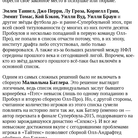
обрести своё законное место в психушке или тюрьме.
Эмлен Таннел, Джо Перри, Лу Гроза, Корнелл Грин,
Эммит Томас, Кой Бэкон, Уилли Вуд, Уилли Браун
и
другие звёзды футбола до- и ранне-Супербоульной эпох, при
всей своей титулованности (у многих из них почти десяток
Пробоулов и несколько попаданий в первую команду Олл-
Про), не попали в список отчасти потому, что, в их эпоху,
институт драфта либо отсутствовал, либо только
формировался. А также из-за больших различий между НФЛ
середины прошлого века и сегодняшней лигой. Впрочем, кое-
кто из звёзд далекого прошлого всё-таки был включён в
основной список.
Одним из самых сложных решений было не включать в
сборную
Малкольма Батлера
. Это решение выглядит
логичным, ведь список индивидуальных заслуг бывшего
корнербека «Пэтс» невысок (лишь по одному попаданию в
Пробоул и вторую сборную Олл-Про). Но, с другой стороны,
считанное количество игроков из этого списка сумели
повлиять на историю лиги так же, как Батлер (именно он —
автор перехвата в финале Супербоула-2015, подорвавшего на
корню зарождавшуюся династию «Сихокс»). И все же
невысокие достижения вкупе с сегодняшними проблемами
игрока в «Тайтенс» позволяют сборной Олл-Андрафтед
обойтись без Батлера.