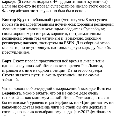
карьеры (6 сезонов подряд с 4+ ярдами за попытку выноса).
Если бы кое-кто не провёл суперударное начало этого сезона,
Фостер абсолютно заслуженно был бы в основе.
Виктор Круз
за небольшой срок (меньше, чем 8 лет) успел
побывать незадрафтованным ноунеймом; хорошим ресивером;
лучшим принимающим команды-победителя Супербоула;
снова хорошим ресивером; хорошим, но травматичным
ресивером; очень травматичным и, возможно, хорошим
ресивером; наконец, экспертом на ESPN. Для сборной этого
маловато, но не упомянуть настолько яркую карьеру было бы
преступлением.
Барт Скотт
провёл практически всё время в лиге в тени
одного из лучших лайнбекеров всех времен Рэя Льюиса,
игравшего с ним на одной позиции. Из-за этого карьера
Скотта является пусть и очень достойной, но не самой
звёздной.
Читая новость об очередной отмороженной выходке
Вонтеза
Бёрфикта
, можно забыть, что он на самом деле очень
неплохой — как минимум — лайнбекер. Очевидно, что если
бы не высокий уровень игры Бёрфикта, ни «Цинциннати», ни
какая-либо другая команда лиги не стали бы его держать в
составе, позволив невыбранному на драфте-2012 футболисту