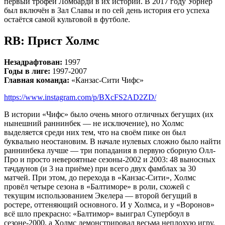
первый трофей Ломбарди в их истории. В 2017 году Уорнер
был включён в Зал Славы и по сей день история его успеха
остаётся самой культовой в футболе.
RB: Прист Холмс
Незадрафтован:
1997
Годы в лиге:
1997-2007
Главная команда:
«Канзас-Сити Чифс»
https://www.instagram.com/p/BXcFS2AD2ZD/
В истории «Чифс» было очень много отличных бегущих (их
нынешний раннинбек — не исключение), но Холмс
выделяется среди них тем, что на своём пике он был
буквально неостановим. В начале нулевых сложно было найти
раннинбека лучше — три попадания в первую сборную Олл-
Про и просто невероятные сезоны-2002 и 2003: 48 выносных
тачдаунов (и 3 на приёме) при всего двух фамблах за 30
матчей. При этом, до перехода в «Канзас-Сити», Холмс
провёл четыре сезона в «Балтиморе» в роли, схожей с
текущим использованием Экелера — второй бегущий в
ростере, оттеняющий основного. И у Холмса, и у «Воронов»
всё шло прекрасно: «Балтимор» выиграл Супербоул в
сезоне-2000, а Холмс демонстрировал весьма неплохую игру.