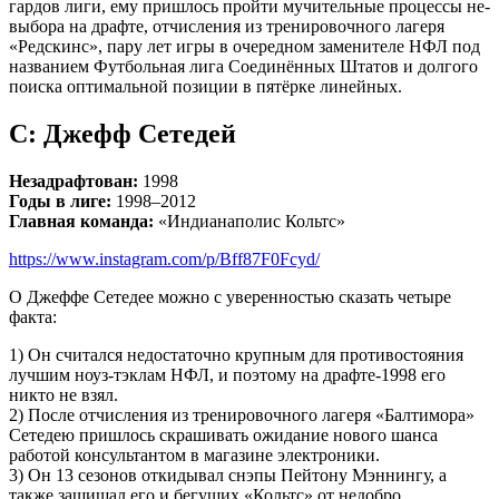
гардов лиги, ему пришлось пройти мучительные процессы не-
выбора на драфте, отчисления из тренировочного лагеря
«Редскинс», пару лет игры в очередном заменителе НФЛ под
названием Футбольная лига Соединённых Штатов и долгого
поиска оптимальной позиции в пятёрке линейных.
С: Джефф Сетедей
Незадрафтован:
1998
Годы в лиге:
1998–2012
Главная команда:
«Индианаполис Кольтс»
https://www.instagram.com/p/Bff87F0Fcyd/
О Джеффе Сетедее можно с уверенностью сказать четыре
факта:
1) Он считался недостаточно крупным для противостояния
лучшим ноуз-тэклам НФЛ, и поэтому на драфте-1998 его
никто не взял.
2) После отчисления из тренировочного лагеря «Балтимора»
Сетедею пришлось скрашивать ожидание нового шанса
работой консультантом в магазине электроники.
3) Он 13 сезонов откидывал снэпы Пейтону Мэннингу, а
также защищал его и бегущих «Кольтс» от недобро