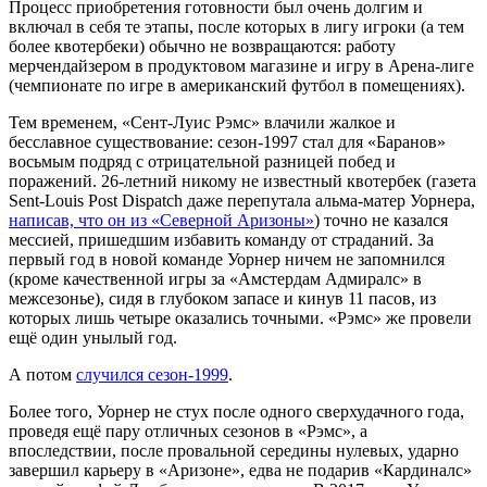
Процесс приобретения готовности был очень долгим и
включал в себя те этапы, после которых в лигу игроки (а тем
более квотербеки) обычно не возвращаются: работу
мерчендайзером в продуктовом магазине и игру в Арена-лиге
(чемпионате по игре в американский футбол в помещениях).
Тем временем, «Сент-Луис Рэмс» влачили жалкое и
бесславное существование: сезон-1997 стал для «Баранов»
восьмым подряд с отрицательной разницей побед и
поражений. 26-летний никому не известный квотербек (газета
Sent-Louis Post Dispatch даже перепутала альма-матер Уорнера,
написав, что он из «Северной Аризоны»
) точно не казался
мессией, пришедшим избавить команду от страданий. За
первый год в новой команде Уорнер ничем не запомнился
(кроме качественной игры за «Амстердам Адмиралс» в
межсезонье), сидя в глубоком запасе и кинув 11 пасов, из
которых лишь четыре оказались точными. «Рэмс» же провели
ещё один унылый год.
А потом
случился сезон-1999
.
Более того, Уорнер не стух после одного сверхудачного года,
проведя ещё пару отличных сезонов в «Рэмс», а
впоследствии, после провальной середины нулевых, ударно
завершил карьеру в «Аризоне», едва не подарив «Кардиналс»