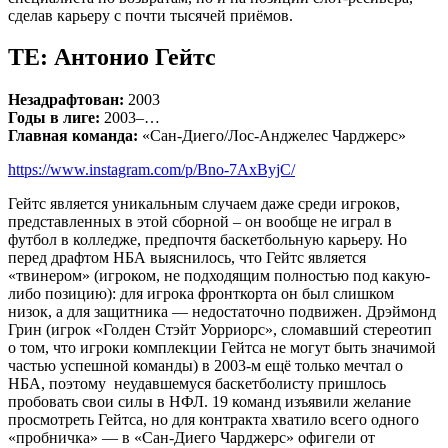
сделав карьеру с почти тысячей приёмов.
TE: Антонио Гейтс
Незадрафтован:
2003
Годы в лиге:
2003–…
Главная команда:
«Сан-Диего/Лос-Анджелес Чарджерс»
https://www.instagram.com/p/Bno-7AxByjC/
Гейтс является уникальным случаем даже среди игроков,
представленных в этой сборной – он вообще не играл в
футбол в колледже, предпочтя баскетбольную карьеру. Но
перед драфтом НБА выяснилось, что Гейтс является
«твинером» (игроком, не подходящим полностью под какую-
либо позицию): для игрока фронткорта он был слишком
низок, а для защитника — недостаточно подвижен. Дрэймонд
Грин (игрок «Голден Стэйт Уорриорс», сломавший стереотип
о том, что игроки комплекции Гейтса не могут быть значимой
частью успешной команды) в 2003-м ещё только мечтал о
НБА, поэтому неудавшемуся баскетболисту пришлось
пробовать свои силы в НФЛ. 19 команд изъявили желание
просмотреть Гейтса, но для контракта хватило всего одного
«пробничка» — в «Сан-Диего Чарджерс» офигели от