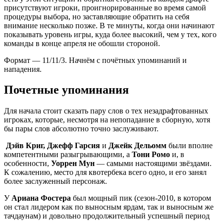
присутствуют игроки, проигнорированные во время самой
процедуры выбора, но заставляющие обратить на себя
внимание несколько позже. В те минуты, когда они начинают
показывать уровень игры, куда более высокий, чем у тех, кого
команды в конце апреля не обошли стороной.
Формат — 11/11/3. Начнём с почётных упоминаний и
нападения.
Почетные упоминания
Для начала стоит сказать пару слов о тех незадрафтованных
игроках, которые, несмотря на непопадание в сборную, хотя
бы пары слов абсолютно точно заслуживают.
Дэйв Криг, Джефф Гарсия
и
Джейк Дельомм
были вполне
компетентными разыгрывающими, а
Тони Ромо
и, в
особенности,
Уоррен Мун
— самыми настоящими звёздами.
К сожалению, место для квотербека всего одно, и его занял
более заслуженный персонаж.
У
Ариана Фостера
был мощный пик (сезон-2010, в котором
он стал лидером как по выносным ярдам, так и выносным же
тачдаунам) и довольно продолжительный успешный период