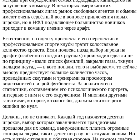
вступление в команду. В некоторых американских
профессиональных лигах рынок свободных агентов и обмены
имеют очень серьёзный вес в вопросе привлечения новых
игроков, но в НФЛ подавляющее большинство новичков
приходит в команду именно через драфт.
Естественно, на оценку проспекта и его перспектив в
профессиональном спорте клубы тратят колоссальное
количество средств. Если полвека назад выбор игрока на
драфте (особенно в поздних раундах) происходил едва ли не
по принципу «взяли список фамилий, закрыли глаза, ткнули
пальцем наугад — в кого попали, того и выбираем», то сейчас
выбору предшествует большое количество часов,
проведённых скаутами и тренерами за просмотром
видеозаписей с игрой футболиста. За анализом его
статистики, составлением его психологического портрета,
интервью с ним и с его окружением. И многими другими
занятиями, которые, казалось бы, должны снизить риск
ошибки до нуля.
Должны, но не снижают. Каждый год находятся десятки
игроков, выбор которых заканчивается грандиозным
провалом для их команд, вынужденных платить огромные
гонорары людям, таких денег ни разу не заслуживающим. Но
есть у этой ситуации и обратная сторона. На каждом драфте