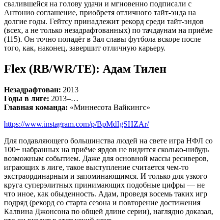
свалившейся на голову удачи и мгновенно подписали с
Антонио соглашение, приобретя отличного тайт-энда на
долгие годы. Гейтсу принадлежит рекорд среди тайт-эндов
(всех, а не только незадрафтованных) по тачдаунам на приёме
(115). Он точно попадёт в Зал славы футбола вскоре после
того, как, наконец, завершит отличную карьеру.
Flex (RB/WR/TE): Адам Тилен
Незадрафтован:
2013
Годы в лиге:
2013–…
Главная команда:
«Миннесота Вайкингс»
https://www.instagram.com/p/BpMdIgSHZAr/
Для подавляющего большинства людей на свете игра НФЛ со
100+ набранных на приёме ярдов не видится сколько-нибудь
возможным событием. Даже для основной массы ресиверов,
играющих в лиге, такое выступление считается чем-то
экстраординарным и запоминающимся. И только для узкого
круга суперэлитных принимающих подобные цифры — не
что иное, как обыденность. Адам, проведя восемь таких игр
подряд (рекорд со старта сезона и повторение достижения
Калвина Джонсона по общей длине серии), наглядно доказал,