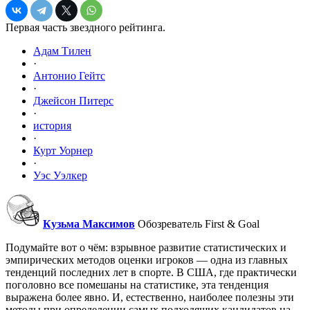
Первая часть звездного рейтинга.
Адам Тилен
·
Антонио Гейтс
·
Джейсон Питерс
·
история
·
Курт Уорнер
·
Уэс Уэлкер
Кузьма Максимов
Обозреватель First & Goal
Подумайте вот о чём: взрывное развитие статистических и
эмпирических методов оценки игроков — одна из главных
тенденций последних лет в спорте. В США, где практически
поголовно все помешаны на статистике, эта тенденция
выражена более явно. И, естественно, наиболее полезны эти
методы при определении самых подходящих кандидатов на