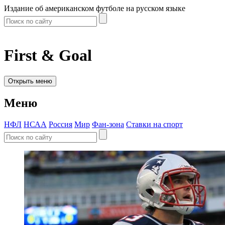
Издание об американском футболе на русском языке
First & Goal
Открыть меню
Меню
НФЛ
НСАА
Россия
Мир
Фан-зона
Ставки на спорт