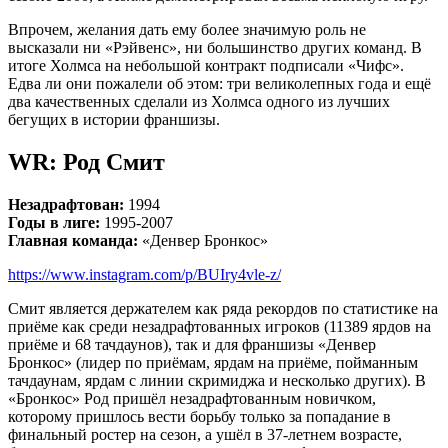
Впрочем, желания дать ему более значимую роль не
высказали ни «Рэйвенс», ни большинство других команд. В
итоге Холмса на небольшой контракт подписали «Чифс».
Едва ли они пожалели об этом: три великолепных года и ещё
два качественных сделали из Холмса одного из лучших
бегущих в истории франшизы.
WR: Род Смит
Незадрафтован:
1994
Годы в лиге:
1995-2007
Главная команда:
«Денвер Бронкос»
https://www.instagram.com/p/BUIry4vle-z/
Смит является держателем как ряда рекордов по статистике на
приёме как среди незадрафтованных игроков (11389 ярдов на
приёме и 68 тачдаунов), так и для франшизы «Денвер
Бронкос» (лидер по приёмам, ярдам на приёме, пойманным
тачдаунам, ярдам с линии скримиджа и несколько других). В
«Бронкос» Род пришёл незадрафтованным новичком,
которому пришлось вести борьбу только за попадание в
финальный ростер на сезон, а ушёл в 37-летнем возрасте,