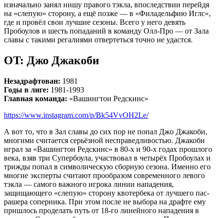
изначально занял нишу правого тэкла, впоследствии перейдя
на «слепую» сторону, а ещё позже — в «Филадельфию Иглс»,
где и провёл свои лучшие сезоны. Всего у него девять
Пробоулов и шесть попаданий в команду Олл-Про — от Зала
славы с такими регалиями отвертеться точно не удастся.
OT: Джо Джакоби
Незадрафтован:
1981
Годы в лиге:
1981-1993
Главная команда:
«Вашингтон Редскинс»
https://www.instagram.com/p/Bk54VvOH2Le/
А вот то, что в Зал славы до сих пор не попал Джо Джакоби,
многими считается серьёзной несправедливостью. Джакоби
играл за «Вашингтон Редскинс» в 80-х и 90-х годах прошлого
века, взяв три Супербоула, участвовал в четырёх Пробоулах и
трижды попал в символическую сборную сезона. Именно его
многие эксперты считают прообразом современного левого
тэкла — самого важного игрока линии нападения,
защищающего «слепую» сторону квотербека от лучшего пас-
рашера соперника. При этом после не выбора на драфте ему
пришлось проделать путь от 18-го линейного нападения в