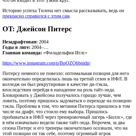
что он входит в этот узкий круг.
Историю успеха Тилена нет смысла рассказывать, ведь он
прекрасно справился с этим сам
.
OT: Джейсон Питерс
Незадрафтован:
2004
Годы в лиге:
2004–…
Главная команда:
«Филадельфия Иглс»
https://www.instagram.com/p/BpOZObbnidp/
Питерсу немного не повезло: оптимальная позиция для него
окончательно определилась лишь на третий сезон в НФЛ. В
колледж он был рекрутирован в качестве ди-тэкла,
впоследствии перейдя в нападение на роль тайт-энда.
Блокировать у Джейсона получалось гораздо лучше, чем
ловить, поэтому пришлось задуматься о переходе на позицию
тэкла. Проблема в том, что метания Питерса пришлись в том
числе на драфт, что стоило ему выбора. Пришлось
пробиваться в НФЛ через тренировочный лагерь «Биллс», где
в нём изначально видели также тайт-энда. Впрочем, за два
сезона Питерс и его тренеры окончательно осознали, что на
этой позиции он так себе, поэтому огромный игрок