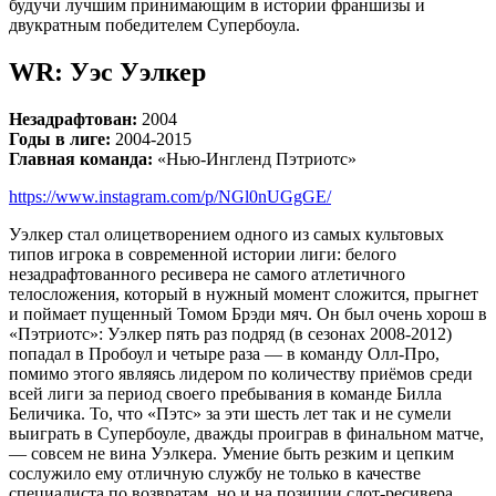
будучи лучшим принимающим в истории франшизы и
двукратным победителем Супербоула.
WR: Уэс Уэлкер
Незадрафтован:
2004
Годы в лиге:
2004-2015
Главная команда:
«Нью-Ингленд Пэтриотс»
https://www.instagram.com/p/NGl0nUGgGE/
Уэлкер стал олицетворением одного из самых культовых
типов игрока в современной истории лиги: белого
незадрафтованного ресивера не самого атлетичного
телосложения, который в нужный момент сложится, прыгнет
и поймает пущенный Томом Брэди мяч. Он был очень хорош в
«Пэтриотс»: Уэлкер пять раз подряд (в сезонах 2008-2012)
попадал в Пробоул и четыре раза — в команду Олл-Про,
помимо этого являясь лидером по количеству приёмов среди
всей лиги за период своего пребывания в команде Билла
Беличика. То, что «Пэтс» за эти шесть лет так и не сумели
выиграть в Супербоуле, дважды проиграв в финальном матче,
— совсем не вина Уэлкера. Умение быть резким и цепким
сослужило ему отличную службу не только в качестве
специалиста по возвратам, но и на позиции слот-ресивера,