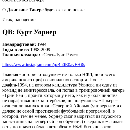
О
Джастине Такере
будет сказано позже.
Итак, нападение:
QB: Курт Уорнер
Незадрафтован:
1994
Годы в лиге:
1998-2009
Главная команда:
«Сент-Луис Рэмс»
https://www.instagram.com/p/Bb0E0avFHi6/
Главная «история о золушке» не только НФЛ, но и всего
американского профессионального спорта. После
драфта-1994, на котором кандидатура Уорнера ни одну из
команд не заинтересовала, он попал в тренировочный лагерь
«Грин-Бэй», пройти который у него, как и у большинства
незадрафтованных квотербеков, не получилось: «Пэкерс»
отчислили выпускника «Северной Айовы» (университета с
далеко не самой престижной футбольной программой, в
которой, тем не менее, Уорнер смог выбраться из глубокого
запаса лишь на четвёртый год обучения) с вердиктом: талант
есть, но прямо сейчас квотербеком НФЛ быть не готов.