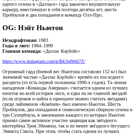
одного сезона в «Далласе» гард закончил внушительную
карьеру, вместившую в себя полтора десятка лет, шесть
Пробоулов и два попадания в команду Олл-Про.
OG: Нэйт Ньютон
Незадрафтован:
1983
Годы в лиге:
1984–1999
Главная команда:
«Даллас Каубойс»
https://www.instagram.com/p/Bk5t49rhl7Z/
Огромный гард (боевой вес Ньютона составлял 152 кг) был
значимой частью «Даллас Каубойс» времён их последнего
расцвета (то есть первой половины 1990-х годов). Та линия
нападения «Команды Америки» считается одним из лучших
юнитов во всей истории лиги, и едва ли не главной звездой
(если игроков о-лайна в принципе можно считать звёздами)
среди лайнменов «Ковбоев» был именно Ньютон. Шесть
Пробоулов, два попадания в символическую сборную сезона и
три Супербоула, в завоевании каждого из которых Ньютон
принял самое активное участие защищая как звёздного
квотербека Троя Эйкмена, так и не менее звёздного бегущего
Эммита Смита. При этом, чтобы стать одним из лучших