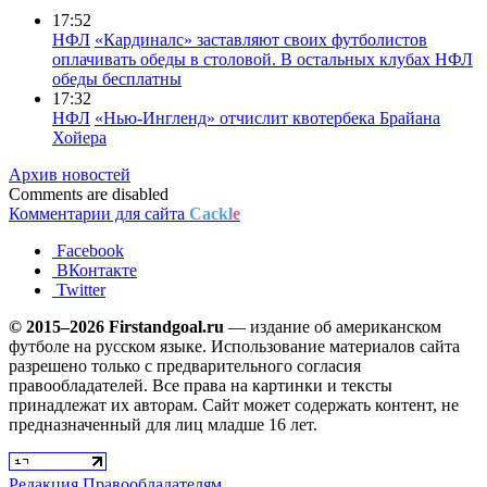
17:52
НФЛ
«Кардиналс» заставляют своих футболистов
оплачивать обеды в столовой. В остальных клубах НФЛ
обеды бесплатны
17:32
НФЛ
«Нью-Ингленд» отчислит квотербека Брайана
Хойера
Архив новостей
Comments are disabled
Комментарии для сайта
Cackl
e
Facebook
ВКонтакте
Twitter
© 2015–2026 Firstandgoal.ru
— издание об американском
футболе на русском языке. Использование материалов cайта
разрешено только с предварительного согласия
правообладателей. Все права на картинки и тексты
принадлежат их авторам. Сайт может содержать контент, не
предназначенный для лиц младше 16 лет.
Редакция
Правообладателям