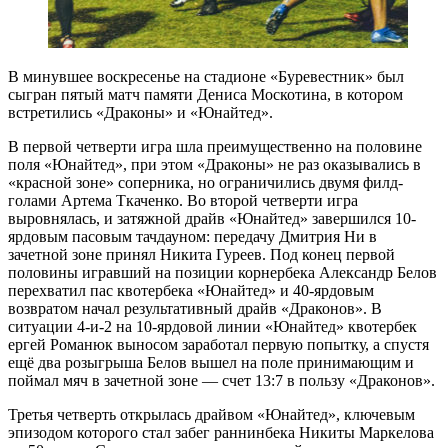
В минувшее воскресенье на стадионе «Буревестник» был
сыгран пятый матч памяти Дениса Москотина, в котором
встретились «Драконы» и «Юнайтед».
В первой четверти игра шла преимущественно на половине
поля «Юнайтед», при этом «Драконы» не раз оказывались в
«красной зоне» соперника, но ограничились двумя филд-
голами Артема Ткаченко. Во второй четверти игра
выровнялась, и затяжной драйв «Юнайтед» завершился 10-
ярдовым пасовым тачдауном: передачу Дмитрия Ни в
зачетной зоне принял Никита Гуреев. Под конец первой
половины игравший на позиции корнербека Александр Белов
перехватил пас квотербека «Юнайтед» и 40-ярдовым
возвратом начал результативный драйв «Драконов». В
ситуации 4-и-2 на 10-ярдовой линии «Юнайтед» квотербек
ергей Романюк выносом заработал первую попытку, а спустя
ещё два розыгрыша Белов вышел на поле принимающим и
поймал мяч в зачетной зоне — счет 13:7 в пользу «Драконов».
Третья четверть открылась драйвом «Юнайтед», ключевым
эпизодом которого стал забег раннинбека Никиты Маркелова