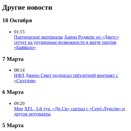
Другие новости
18 Октября
01:15
Партнерские материалы
Аарон Роджерс из «Джетс»
сетует на упущенные возможности в матче против
«Баффало»
7 Марта
08:14
НФЛ
Джино Смит подписал трёхлетний контракт с
«Сиэтлом»
6 Марта
09:20
Мир
XFL, 3-й тур. «Ди Си» сыграл с «Сент-Луисом» и
другие результаты
5 Марта