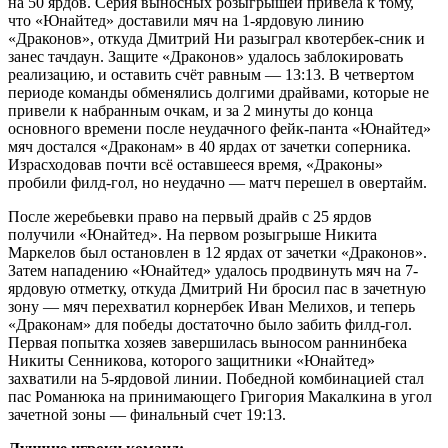
на 50 ярдов. Серия выносных розыгрышей привела к тому,
что «Юнайтед» доставили мяч на 1-ярдовую линию
«Драконов», откуда Дмитрий Ни разыграл квотербек-сник и
занес тачдаун. Защите «Драконов» удалось заблокировать
реализацию, и оставить счёт равным — 13:13. В четвертом
периоде команды обменялись долгими драйвами, которые не
привели к набранным очкам, и за 2 минуты до конца
основного времени после неудачного фейк-панта «Юнайтед»
мяч достался «Драконам» в 40 ярдах от зачетки соперника.
Израсходовав почти всё оставшееся время, «Драконы»
пробили филд-гол, но неудачно — матч перешел в овертайм.
После жеребьевки право на первый драйв с 25 ярдов
получили «Юнайтед». На первом розыгрыше Никита
Маркелов был остановлен в 12 ярдах от зачетки «Драконов».
Затем нападению «Юнайтед» удалось продвинуть мяч на 7-
ярдовую отметку, откуда Дмитрий Ни бросил пас в зачетную
зону — мяч перехватил корнербек Иван Мелихов, и теперь
«Драконам» для победы достаточно было забить филд-гол.
Первая попытка хозяев завершилась выносом раннинбека
Никиты Сенникова, которого защитники «Юнайтед»
захватили на 5-ярдовой линии. Победной комбинацией стал
пас Романюка на принимающего Григория Макалкина в угол
зачетной зоны — финальный счет 19:13.