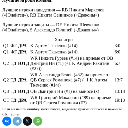
Лучшие игроки команд:
Лучшие игроки нападения — RB Никита Маркелов
(«Юнайтед»), RB Никита Сенников («Драконы»)
Лучшие игроки защиты — DE Никита Шевченко
(«Юнайтед»), S Александр Голиней («Драконы»).
Ход игры
Q1
ФГ
ДРА
K Артем Ткаченко (#14)
3:0
Q1
ФГ
ДРА
K Артем Ткаченко (#14)
6:0
WR Никита Гуреев (#14) на приеме от QB
Q2
ТД
ЮТД
Дмитрия Ни (#1) (+1 K Андрей Ракитин
6:7
(#27))
WR Александр Белов (#82) на приеме от
Q2
ТД
ДРА
QB Сергея Романюка (#7) (+1 K Артем
13:7
Ткаченко (#14))
Q3
ТД
ЮТД
QB Дмитрий Ни (#1) на выносе (x)
13:13
WR Григорий Макалкин (#89) на приеме
OT
ТД
ДРА
19:13
от QB Сергея Романюка (#7)
Если вы нашли ошибку, пожалуйста, выделите фрагмент текста и нажмите
Ctrl+Enter
.