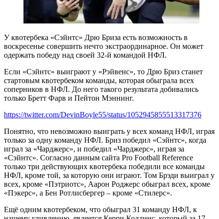
У квотербека «Сэйнтс» Дрю Бриза есть возможность в
воскресенье совершить нечто экстраординарное. Он может
одержать победу над своей 32-й командой НФЛ.
Если «Сэйнтс» выиграют у «Рэйвенс», то Дрю Бриз станет
стартовым квотербеком команды, которая обыграла всех
соперников в НФЛ. До него такого результата добивались
только Бретт Фарв и Пейтон Мэннинг.
https://twitter.com/DevinBoyle55/status/1052945855513317376
Понятно, что невозможно выиграть у всех команд НФЛ, играя
только за одну команду НФЛ. Бриз победил «Сэйнтс», когда
играл за «Чарджерс», и победил «Чарджерс», играя за
«Сэйнтс». Согласно данным сайта Pro Football Reference
только три действующих квотербека победили все команды
НФЛ, кроме той, за которую они играют. Том Брэди выиграл у
всех, кроме «Пэтриотс», Аарон Роджерс обыграл всех, кроме
«Пэкерс», а Бен Ротлисбергер – кроме «Стилерс».
Ещё одним квотербеком, что обыграл 31 команду НФЛ, к
нашему удивлению, является Керри Коллинс, который за 17