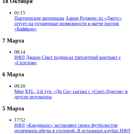
18 Октября
01:15
Партнерские материалы
Аарон Роджерс из «Джетс»
сетует на упущенные возможности в матче против
«Баффало»
7 Марта
08:14
НФЛ
Джино Смит подписал трёхлетний контракт с
«Сиэтлом»
6 Марта
09:20
Мир
XFL, 3-й тур. «Ди Си» сыграл с «Сент-Луисом» и
другие результаты
5 Марта
17:52
НФЛ
«Кардиналс» заставляют своих футболистов
оплачивать обеды в столовой. В остальных клубах НФЛ