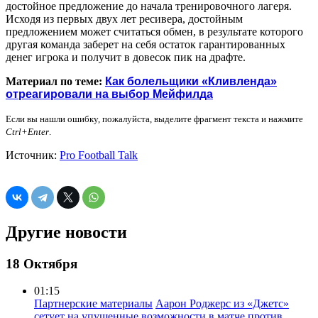
достойное предложение до начала тренировочного лагеря.
Исходя из первых двух лет ресивера, достойным
предложением может считаться обмен, в результате которого
другая команда заберет на себя остаток гарантированных
денег игрока и получит в довесок пик на драфте.
Материал по теме:
Как болельщики «Кливленда»
отреагировали на выбор Мейфилда
Если вы нашли ошибку, пожалуйста, выделите фрагмент текста и нажмите
Ctrl+Enter
.
Источник:
Pro Football Talk
Другие новости
18 Октября
01:15
Партнерские материалы
Аарон Роджерс из «Джетс»
сетует на упущенные возможности в матче против