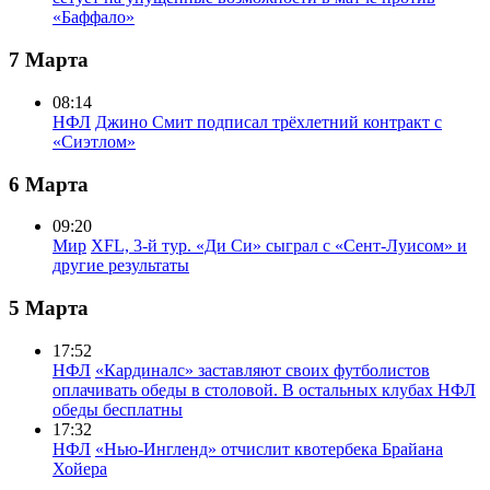
«Баффало»
7 Марта
08:14
НФЛ
Джино Смит подписал трёхлетний контракт с
«Сиэтлом»
6 Марта
09:20
Мир
XFL, 3-й тур. «Ди Си» сыграл с «Сент-Луисом» и
другие результаты
5 Марта
17:52
НФЛ
«Кардиналс» заставляют своих футболистов
оплачивать обеды в столовой. В остальных клубах НФЛ
обеды бесплатны
17:32
НФЛ
«Нью-Ингленд» отчислит квотербека Брайана
Хойера