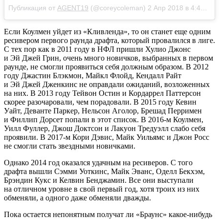
Публикация от
AGENT19
(@coreycoleman)
2 Апр 2018 в 4:45 PDT
Если Коулмен уйдет из «Кливленда», то он станет еще одним
ресивером первого раунда драфта, который провалился в лиге.
С тех пор как в 2011 году в НФЛ пришли Хулио Джонс
и Эй Джей Грин, очень много новичков, выбранных в первом
раунде, не смогли проявиться себя должным образом. В 2012
году Джастин Блэкмон, Майкл Флойд, Кендалл Райт
и Эй Джей Дженкинс не оправдали ожиданий, возложенных
на них. В 2013 году Тейвон Остин и Кордаррел Паттерсон
скорее разочаровали, чем порадовали. В 2015 году Кевин
Уайт, Деванте Паркер, Нельсон Аголор, Брешад Перримен
и Филлип Дорсет попали в этот список. В 2016-м Коулмен,
Уилл Фуллер, Джош Доктсон и Лакуон Тредуэлл слабо себя
проявили. В 2017-м Кори Дэвис, Майк Уильямс и Джон Росс
не смогли стать звездными новичками.
Однако 2014 год оказался удачным на ресиверов. С того
драфта вышли Сэмми Уоткинс, Майк Эванс, Оделл Бекхэм,
Брэндин Кукс и Келвин Бенджамин. Все они выступали
на отличном уровне в свой первый год, хотя троих из них
обменяли, а одного даже обменяли дважды.
Пока остается непонятным получат ли «Браунс» какое-нибудь