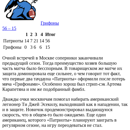
Грифоны
56 – 15
1
2
3
4
Итог
Патриоты
14
7
21
14
56
Грифоны
0
3
6
6
15
Очной встречей в Москве соперники заканчивали
предыдущий сезон. Тогда преимущество хозяев большую
часть матча было бесспорным. В товарищеском же матче их
защита доминировала еще сильнее, о чем говорит тот факт,
что первые два тачдауна «Патриоты» оформили после потерь
мяча «Грифонами». Особенно хорош был стрип-сэк Артема
Карапетяна и им же подобранный фамбл.
Дважды очки москвичам помогал набирать американский
легионер Ти Джей Эсекилу, выходивший как в нападении, так
и в защите. Новичок продемонстрировал выдающуюся
скорость, что в общем-то было ожидаемо. Еще один
американец, которого «Патриоты» планируют заиграть в
регулярном сезоне, на игру переодеваться не стал.