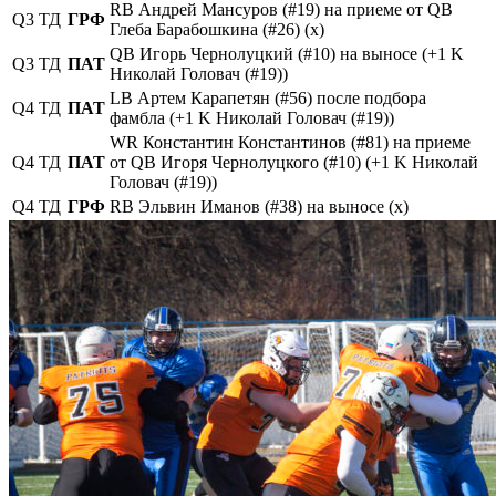
RB Андрей Мансуров (#19) на приеме от QB
Q3
ТД
ГРФ
Глеба Барабошкина (#26) (х)
QB Игорь Чернолуцкий (#10) на выносе (+1 K
Q3
ТД
ПАТ
Николай Головач (#19))
LB Артем Карапетян (#56) после подбора
Q4
ТД
ПАТ
фамбла (+1 K Николай Головач (#19))
WR Константин Константинов (#81) на приеме
Q4
ТД
ПАТ
от QB Игоря Чернолуцкого (#10) (+1 K Николай
Головач (#19))
Q4
ТД
ГРФ
RB Эльвин Иманов (#38) на выносе (х)