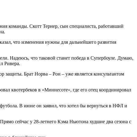
ния команды. Скотт Тернер, сын специалиста, работавший
на.
азал, что изменения нужны для дальнейшего развития
ли. Надеюсь, что таковой станет победа в Супербоуле. Думаю,
л Ривера.
тор защиты. Брат Норва – Рон – уже является консультантом
ровал квотербеков в «Миннесоте», где его отец координировал
 футбола. В июне он заявил, что хотел бы вернуться в НФЛ и
Прямо сейчас у 28-летнего Кэма Ньютона худшие два сезона с