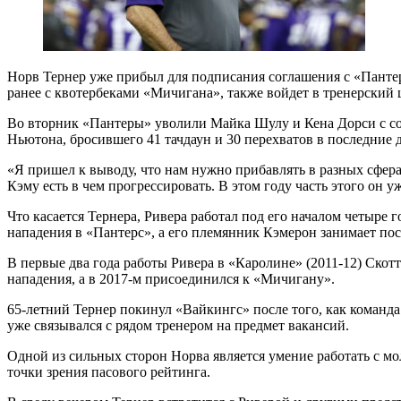
Норв Тернер уже прибыл для подписания соглашения с «Пантер
ранее с квотербеками «Мичигана», также войдет в тренерский
Во вторник «Пантеры» уволили Майка Шулу и Кена Дорси с со
Ньютона, бросившего 41 тачдаун и 30 перехватов в последние д
«Я пришел к выводу, что нам нужно прибавлять в разных сфера
Кэму есть в чем прогрессировать. В этом году часть этого он
Что касается Тернера, Ривера работал под его началом четыре г
нападения в «Пантерс», а его племянник Кэмерон занимает пост
В первые два года работы Ривера в «Каролине» (2011-12) Скотт
нападения, а в 2017-м присоединился к «Мичигану».
65-летний Тернер покинул «Вайкингс» после того, как команда н
уже связывался с рядом тренером на предмет вакансий.
Одной из сильных сторон Норва является умение работать с м
точки зрения пасового рейтинга.