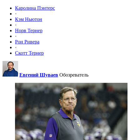
Каролина Пэнтерс
·
Кэм Ньютон
·
Норв Тернер
·
Рон Ривера
·
Скотт Тернер
Евгений Шуваев
Обозреватель