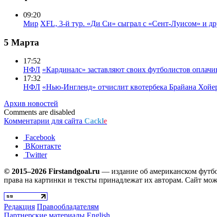
09:20
Мир
XFL, 3-й тур. «Ди Си» сыграл с «Сент-Луисом» и др
5 Марта
17:52
НФЛ
«Кардиналс» заставляют своих футболистов оплачи
17:32
НФЛ
«Нью-Ингленд» отчислит квотербека Брайана Хойе
Архив новостей
Comments are disabled
Комментарии для сайта
Cackl
e
Facebook
ВКонтакте
Twitter
© 2015–2026 Firstandgoal.ru
— издание об американском футбол
права на картинки и тексты принадлежат их авторам. Сайт мож
Редакция
Правообладателям
Партнерские материалы
English