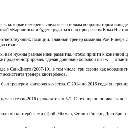
с», которые намерены сделать его новым координатором нападе
 штаб «Каролины» и будет трудиться над прогрессом Кэма Ньюто
ответствующих позиций. Главный тренер команды Рон Ривера ск
ва сезона.
х, нам нужны разные идеи развития, чтобы прийти к конечной це
 уже продемонстрировал, сделав довольно большой шаг», — отмети
ода в Сан-Диего (2007-10), в том числе, три сезона как координа
 ассистента тренера квотербеков.
 был тренером контроля качества. С 2014 по 2016 годы он трени
ачала сезон-2016 с показателем 5-2. С тех пор он оставался вне
олодыми квотербеками (Трой Эйкман, Филип Риверс, Дрю Бриз). 