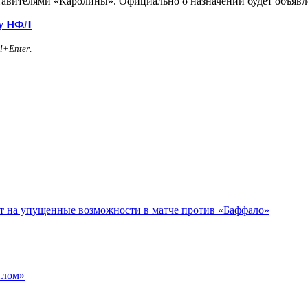
ставителями «Каролины». Официально о назначении будет объяв
зу НФЛ
rl+Enter
.
ет на упущенные возможности в матче против «Баффало»
тлом»