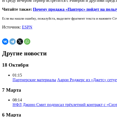
В среду вечером Тернер встретится с Риверой и другими пред
Читайте также:
Почему продажа «Пантерс» пойдет на поль
Если вы нашли ошибку, пожалуйста, выделите фрагмент текста и нажмите
Ct
Источник:
ESPN
Другие новости
18 Октября
01:15
Партнерские материалы
Аарон Роджерс из «Джетс» сету
7 Марта
08:14
НФЛ
Джино Смит подписал трёхлетний контракт с «Сиэ
6 Марта