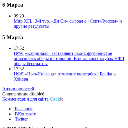
6 Марта
09:20
Мир
XFL, 3-й тур. «Ди Си» сыграл с «Сент-Луисом» и
другие результаты
5 Марта
17:52
НФЛ
«Кардиналс» заставляют своих футболистов
оплачивать обеды в столовой. В остальных клубах НФЛ
обеды бесплатны
17:32
НФЛ
«Нью-Ингленд» отчислит квотербека Брайана
Хойера
Архив новостей
Comments are disabled
Комментарии для сайта
Cackl
e
Facebook
ВКонтакте
Twitter