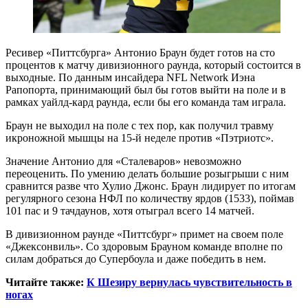
Ресивер «Питтсбурга» Антонио Браун будет готов на сто
процентов к матчу дивизионного раунда, который состоится в
выходные. По данным инсайдера NFL Network Иэна
Рапопорта, принимающий был бы готов выйти на поле и в
рамках уайлд-кард раунда, если бы его команда там играла.
Браун не выходил на поле с тех пор, как получил травму
икроножной мышцы на 15-й неделе против «Пэтриотс».
Значение Антонио для «Сталеваров» невозможно
переоценить. По умению делать большие розыгрыши с ним
сравнится разве что Хулио Джонс. Браун лидирует по итогам
регулярного сезона НФЛ по количеству ярдов (1533), поймав
101 пас и 9 тачдаунов, хотя отыграл всего 14 матчей.
В дивизионном раунде «Питтсбург» примет на своем поле
«Джексонвиль». Со здоровым Брауном команде вполне по
силам добраться до Супербоула и даже победить в нем.
Читайте также:
К Шезиру вернулась чувствительность в
ногах