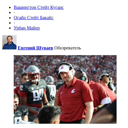
Вашингтон Стейт Кугарс
·
Огайо Стейт Бакайс
·
Урбан Майер
Евгений Шуваев
Обозреватель