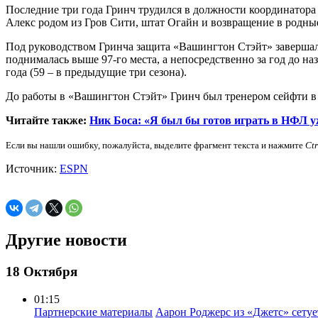
Последние три года Гринч трудился в должности координатора 
Алекс родом из Гров Сити, штат Огайн и возвращение в родные
Под руководством Гринча защита «Вашингтон Стэйт» завершала 
поднималась выше 97-го места, а непосредственно за год до на
года (59 – в предыдущие три сезона).
До работы в «Вашингтон Стэйт» Гринч был тренером сейфти в
Читайте также:
Ник Боса: «Я был бы готов играть в НФЛ у
Если вы нашли ошибку, пожалуйста, выделите фрагмент текста и нажмите
Ct
Источник:
ESPN
Другие новости
18 Октября
01:15
Партнерские материалы
Аарон Роджерс из «Джетс» сету