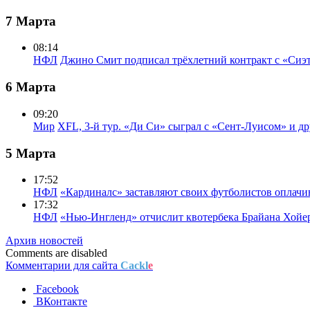
7 Марта
08:14
НФЛ
Джино Смит подписал трёхлетний контракт с «Сиэ
6 Марта
09:20
Мир
XFL, 3-й тур. «Ди Си» сыграл с «Сент-Луисом» и др
5 Марта
17:52
НФЛ
«Кардиналс» заставляют своих футболистов оплачи
17:32
НФЛ
«Нью-Ингленд» отчислит квотербека Брайана Хойе
Архив новостей
Comments are disabled
Комментарии для сайта
Cackl
e
Facebook
ВКонтакте