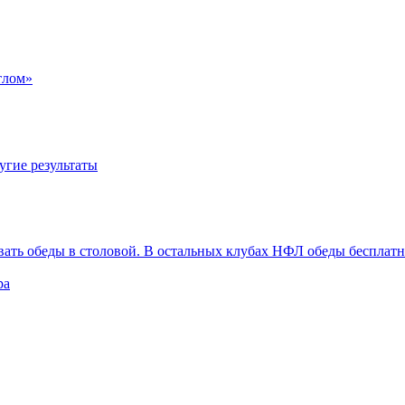
тлом»
угие результаты
вать обеды в столовой. В остальных клубах НФЛ обеды бесплат
ра