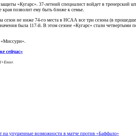
защиты «Кугарс». 37-летний специалист войдет в тренерский шт
 края позволит ему быть ближе к семье.
сезон не ниже 74-го места в НСАА все три сезона (в прошедшем 
значения была 117-й. В этом сезоне «Кугарс» стали четвертыми п
 «Миссури».
же сейчас»
rl+Enter
.
ет на упущенные возможности в матче против «Баффало»