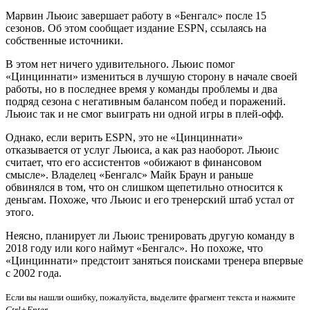
Марвин Льюис завершает работу в «Бенгалс» после 15
сезонов. Об этом сообщает издание ESPN, ссылаясь на
собственные источники.
В этом нет ничего удивительного. Льюис помог
«Цинциннати» измениться в лучшую сторону в начале своей
работы, но в последнее время у команды проблемы и два
подряд сезона с негативным балансом побед и поражений.
Льюис так и не смог выиграть ни одной игры в плей-офф.
Однако, если верить ESPN, это не «Цинциннати»
отказывается от услуг Льюиса, а как раз наоборот. Льюис
считает, что его ассистентов «обижают в финансовом
смысле». Владелец «Бенгалс» Майк Браун и раньше
обвинялся в том, что он слишком щепетильно относится к
деньгам. Похоже, что Льюис и его тренерский штаб устал от
этого.
Неясно, планирует ли Льюис тренировать другую команду в
2018 году или кого наймут «Бенгалс». Но похоже, что
«Цинциннати» предстоит заняться поисками тренера впервые
с 2002 года.
Если вы нашли ошибку, пожалуйста, выделите фрагмент текста и нажмите
Ctrl+Enter
.