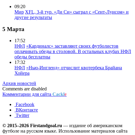
09:20
Мир
XFL, 3-й тур. «Ди Си» сыграл с «Сент-Луисом» и
другие результаты
5 Марта
17:52
НФЛ
«Кардиналс» заставляют своих футболистов
оплачивать обеды в столовой. В остальных клубах НФЛ
обеды бесплатны
17:32
НФЛ
«Нью-Ингленд» отчислит квотербека Брайана
Хойера
Архив новостей
Comments are disabled
Комментарии для сайта
Cackl
e
Facebook
ВКонтакте
Twitter
© 2015–2026 Firstandgoal.ru
— издание об американском
футболе на русском языке. Использование материалов cайта