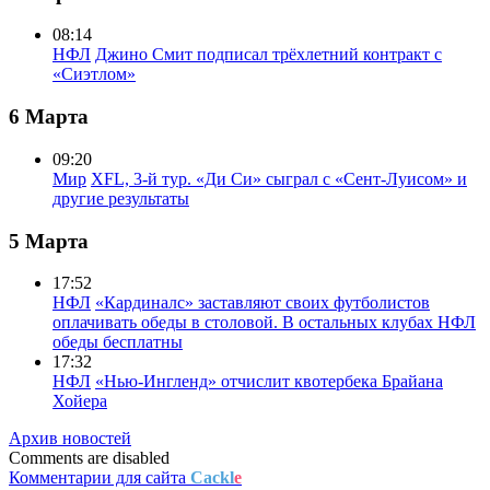
08:14
НФЛ
Джино Смит подписал трёхлетний контракт с
«Сиэтлом»
6 Марта
09:20
Мир
XFL, 3-й тур. «Ди Си» сыграл с «Сент-Луисом» и
другие результаты
5 Марта
17:52
НФЛ
«Кардиналс» заставляют своих футболистов
оплачивать обеды в столовой. В остальных клубах НФЛ
обеды бесплатны
17:32
НФЛ
«Нью-Ингленд» отчислит квотербека Брайана
Хойера
Архив новостей
Comments are disabled
Комментарии для сайта
Cackl
e