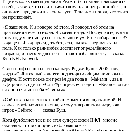
Ещё несколько месяцев назад Реджи Буш пытался напомнить
о себе, заявив, что если какая-то команда ищет раннинбека, то
он может предложить свои услуги. Теперь он понял, что этого
не произойдёт.
«Я закончил. И я говорю об этом. Я говорил об этом на
протяжении всего сезона. Я сказал тогда: «Послушайте, если в
этом году я не смогу сыграть, я закончу». Я не собираюсь в 33
года целый год просидеть без дела, пытаясь вернуться на
поле. Как только раннинбек достигает определённого
возраста, от него медленно начинают избавляться», — сказал
Буш NFL Network.
Свою профессиональную карьеру Реджи Буш в 2006 году,
когда «Сэйнтс» выбрали его под вторым общим номером на
драфте. И хотя позже он провёл два года в «Майами», два в
«Детройте», один в «Сан-Франциско» и один в «Биллс», он до
сих пор считает себя «Святым».
«Сэйнтс» знают, что в какой-то момент я вернусь домой. И
сейчас такой момент настал, я хочу завершить карьеру как
игрок «Сэйнтс», — сказал Буш.
Хотя футболист так и не стал суперзвездой НФЛ, многие
ожидали, что так и будет, наблюдая за его
головокружительной карьерой в «Южной Калифорнии». Но