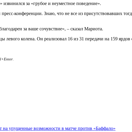
 извинился за «грубое и неуместное поведение».
й пресс-конференции. Знаю, что не все из присутствовавших тог
благодарен за ваше сочувствие», – сказал Мариота.
левого колена. Он реализовал 16 из 31 передачи на 159 ярдов 
rl+Enter
.
ет на упущенные возможности в матче против «Баффало»