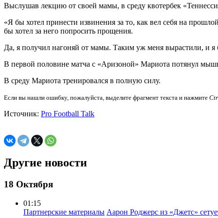
Выслушав лекцию от своей мамы, в среду квотербек «Теннесси»
«Я бы хотел принести извинения за то, как вел себя на прошло
бы хотел за него попросить прощения.
Да, я получил нагоняй от мамы. Таким уж меня вырастили, и я 
В первой половине матча с «Аризоной» Мариота потянул мышцы 
В среду Мариота тренировался в полную силу.
Если вы нашли ошибку, пожалуйста, выделите фрагмент текста и нажмите
Ct
Источник:
Pro Football Talk
Другие новости
18 Октября
01:15
Партнерские материалы
Аарон Роджерс из «Джетс» сету