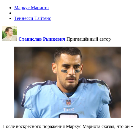
Маркус Мариота
·
Теннесси Тайтенс
Станислав Рынкевич
Приглашённый автор
После воскресного поражения Маркус Мариота сказал, что он «