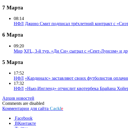
7 Марта
08:14
НФЛ
Джино Смит подписал трёхлетний контракт с «Сиэ
6 Марта
09:20
Мир
XFL, 3-й тур. «Ди Си» сыграл с «Сент-Луисом» и др
5 Марта
17:52
НФЛ
«Кардиналс» заставляют своих футболистов оплачи
17:32
НФЛ
«Нью-Ингленд» отчислит квотербека Брайана Хойе
Архив новостей
Comments are disabled
Комментарии для сайта
Cackl
e
Facebook
ВКонтакте