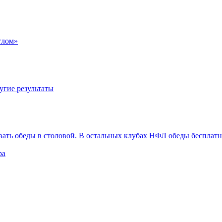
тлом»
угие результаты
вать обеды в столовой. В остальных клубах НФЛ обеды бесплат
ра