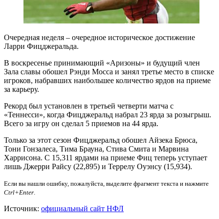
Очередная неделя – очередное историческое достижение
Ларри Фицджеральда.
В воскресенье принимающий «Аризоны» и будущий член
Зала славы обошел Рэнди Мосса и занял третье место в списке
игроков, набравших наибольшее количество ярдов на приеме
за карьеру.
Рекорд был установлен в третьей четверти матча с
«Теннесси», когда Фицджеральд набрал 23 ярда за розыгрыш.
Всего за игру он сделал 5 приемов на 44 ярда.
Только за этот сезон Фицджеральд обошел Айзека Брюса,
Тони Гонзалеса, Тима Брауна, Стива Смита и Марвина
Харрисона. С 15,311 ярдами на приеме Фиц теперь уступает
лишь Джерри Райсу (22,895) и Террелу Оуэнсу (15,934).
Если вы нашли ошибку, пожалуйста, выделите фрагмент текста и нажмите
Ctrl+Enter
.
Источник:
официальный сайт НФЛ