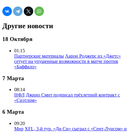
Другие новости
18 Октября
01:15
Партнерские материалы
Аарон Роджерс из «Джетс»
сетует на упущенные возможности в матче против
«Баффало»
7 Марта
08:14
НФЛ
Джино Смит подписал трёхлетний контракт с
«Сиэтлом»
6 Марта
09:20
Мир
XFL, 3-й тур. «Ди Си» сыграл с «Сент-Луисом» и