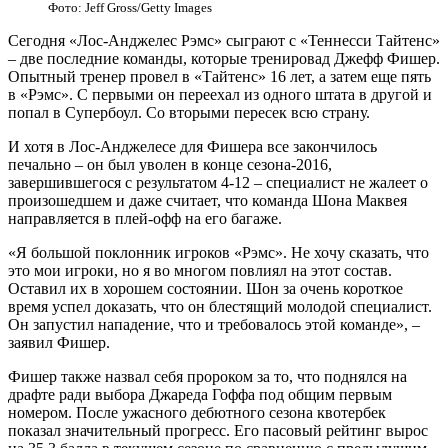
Фото: Jeff Gross/Getty Images
Сегодня «Лос-Анджелес Рэмс» сыграют с «Теннесси Тайтенс»
– две последние команды, которые тренировад Джефф Фишер.
Опытный тренер провел в «Тайтенс» 16 лет, а затем еще пять
в «Рэмс». С первыми он переехал из одного штата в другой и
попал в Супербоул. Со вторыми пересек всю страну.
И хотя в Лос-Анджелесе для Фишера все закончилось
печально – он был уволен в конце сезона-2016,
завершившегося с результатом 4-12 – специалист не жалеет о
произошедшем и даже считает, что команда Шона Маквея
направляется в плей-офф на его багаже.
«Я большой поклонник игроков «Рэмс». Не хочу сказать, что
это мои игроки, но я во многом повлиял на этот состав.
Оставил их в хорошем состоянии. Шон за очень короткое
время успел доказать, что он блестящий молодой специалист.
Он запустил нападение, что и требовалось этой команде», –
заявил Фишер.
Фишер также назвал себя пророком за то, что поднялся на
драфте ради выбора Джареда Гоффа под общим первым
номером. После ужасного дебютного сезона квотербек
показал значительный прогресс. Его пасовый рейтинг вырос