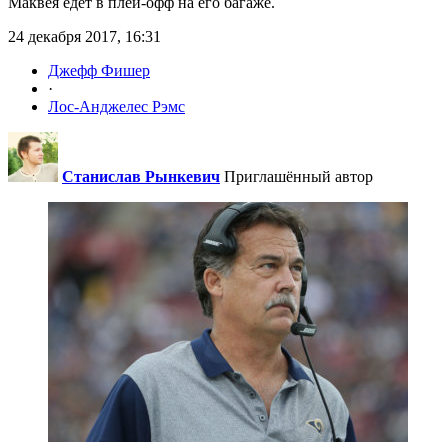
Маквея едет в плей-офф на его багаже.
24 декабря 2017, 16:31
Джефф Фишер
·
Лос-Анджелес Рэмс
Станислав Рынкевич
Приглашённый автор