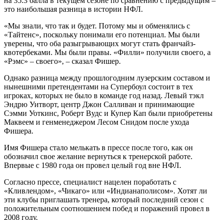
на 35.3 балла в текущем сезоне по сравнению с предыдущим –
это наибольшая разница в истории НФЛ.
«Мы знали, что так и будет. Потому мы и обменялись с
«Тайтенс», поскольку понимали его потенциал. Мы были
уверены, что оба разыгрывающих могут стать франчайз-
квотербеками. Мы были правы. «Филли» получили своего, а
«Рэмс» – своего», – сказал Фишер.
Однако разница между прошлогодним лузерским составом и
нынешними претендентами на Супербоул состоит в тех
игроках, которых не было в команде год назад. Левый тэкл
Эндрю Уитворт, центр Джон Салливан и принимающие
Сэмми Уоткинс, Роберт Вудс и Купер Кап были приобретены
Маквеем и генменеджером Лесом Снидом после ухода
Фишера.
Имя Фишера стало мелькать в прессе после того, как он
обозначил свое желание вернуться к тренерской работе.
Впервые с 1980 года он провел целый год вне НФЛ.
Согласно прессе, специалист нацелен поработать с
«Кливлендом», «Чикаго» или «Индианаполисом». Хотят ли
эти клубы приглашать тренера, который последний сезон с
положительным соотношением побед и поражений провел в
2008 году.