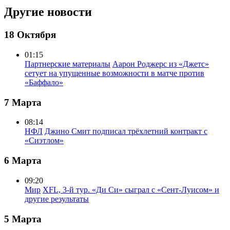
Другие новости
18 Октября
01:15
Партнерские материалы
Аарон Роджерс из «Джетс»
сетует на упущенные возможности в матче против
«Баффало»
7 Марта
08:14
НФЛ
Джино Смит подписал трёхлетний контракт с
«Сиэтлом»
6 Марта
09:20
Мир
XFL, 3-й тур. «Ди Си» сыграл с «Сент-Луисом» и
другие результаты
5 Марта