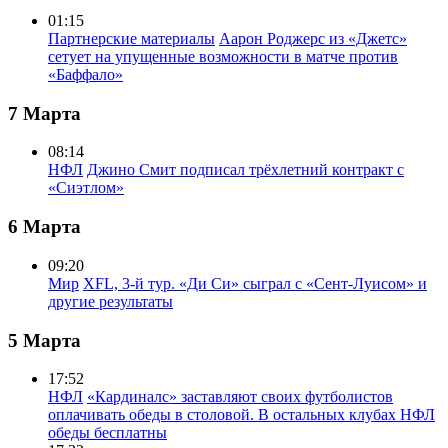
01:15
Партнерские материалы
Аарон Роджерс из «Джетс»
сетует на упущенные возможности в матче против
«Баффало»
7 Марта
08:14
НФЛ
Джино Смит подписал трёхлетний контракт с
«Сиэтлом»
6 Марта
09:20
Мир
XFL, 3-й тур. «Ди Си» сыграл с «Сент-Луисом» и
другие результаты
5 Марта
17:52
НФЛ
«Кардиналс» заставляют своих футболистов
оплачивать обеды в столовой. В остальных клубах НФЛ
обеды бесплатны