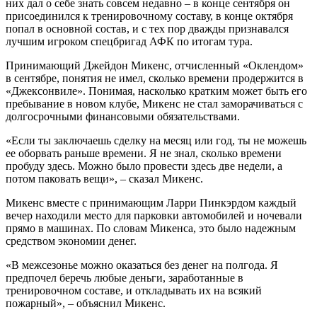
них дал о себе знать совсем недавно – в конце сентября он
присоединился к тренировочному составу, в конце октября
попал в основной состав, и с тех пор дважды признавался
лучшим игроком спецбригад АФК по итогам тура.
Принимающий Джейдон Микенс, отчисленный «Оклендом»
в сентябре, понятия не имел, сколько времени продержится в
«Джексонвиле». Понимая, насколько кратким может быть его
пребывание в новом клубе, Микенс не стал заморачиваться с
долгосрочными финансовыми обязательствами.
«Если ты заключаешь сделку на месяц или год, ты не можешь
ее оборвать раньше времени. Я не знал, сколько времени
пробуду здесь. Можно было провести здесь две недели, а
потом паковать вещи», – сказал Микенс.
Микенс вместе с принимающим Ларри Пинкэрдом каждый
вечер находили место для парковки автомобилей и ночевали
прямо в машинах. По словам Микенса, это было надежным
средством экономии денег.
«В межсезонье можно оказаться без денег на полгода. Я
предпочел беречь любые деньги, заработанные в
тренировочном составе, и откладывать их на всякий
пожарный», – объяснил Микенс.