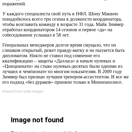
поражений.
У каждого специалиста свой путь в НФЛ. Шону Маквею
понадобилось всего три сезона в должности координатора,
чтобы возглавить команду в возрасте 31 года. Майк Зиммер
отработал координатором 14 сезонов и первое «да» на
собеседовании услышал в 58 лет.
Генеральных менеджеров долгое время смущало, что он
слишком открытый, режет правду-матку и не пытается быть
дипломатом. Никто не ставил под сомнение его
квалификацию – защиты «Далласа» в начале нулевых и
«Цинциннати» на стыке нулевых-десятых были одними из
лучших в чемпионате по многим показателям. В 2009 году
Зиммер был признан лучшим тренером-ассистентом. И все же
его подход «без дураков» приняли только в Миннеаполисе.
Embed from Getty Images