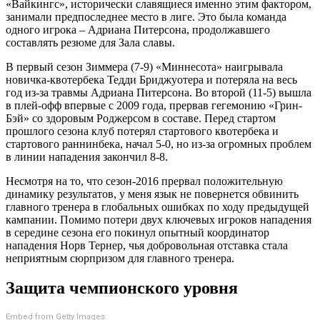
«Вайкингс», исторически славящиеся именно этим фактором,
занимали предпоследнее место в лиге. Это была команда
одного игрока – Адриана Питерсона, продолжавшего
составлять резюме для Зала славы.
В первый сезон Зиммера (7-9) «Миннесота» наигрывала
новичка-квотербека Тедди Бриджуотера и потеряла на весь
год из-за травмы Адриана Питерсона. Во второй (11-5) вышла
в плей-офф впервые с 2009 года, прервав гегемонию «Грин-
Бэй» со здоровым Роджерсом в составе. Перед стартом
прошлого сезона клуб потерял стартового квотербека и
стартового раннинбека, начал 5-0, но из-за огромных проблем
в линии нападения закончил 8-8.
Несмотря на то, что сезон-2016 прервал положительную
динамику результатов, у меня язык не повернется обвинить
главного тренера в глобальных ошибках по ходу предыдущей
кампании. Помимо потери двух ключевых игроков нападения
в середине сезона его покинул опытный координатор
нападения Норв Тернер, чья добровольная отставка стала
неприятным сюрпризом для главного тренера.
Защита чемпионского уровня
Embed from Getty Images