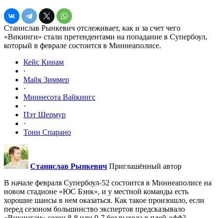
Станислав Рынкевич отслеживает, как и за счет чего
«Викинги» стали претендентами на попадание в Супербоул,
который в феврале состоится в Миннеаполисе.
Кейс Кинам
·
Майк Зиммер
·
Миннесота Вайкингс
·
Пэт Шермур
·
Тони Спарано
Станислав Рынкевич
Приглашённый автор
В начале февраля Супербоул-52 состоится в Миннеаполисе на
новом стадионе «ЮС Бэнк», и у местной команды есть
хорошие шансы в нем оказаться. Как такое произошло, если
перед сезоном большинство экспертов предсказывало
«Викингам» сезон 8-8 или 9-7 без выхода в плей-офф?