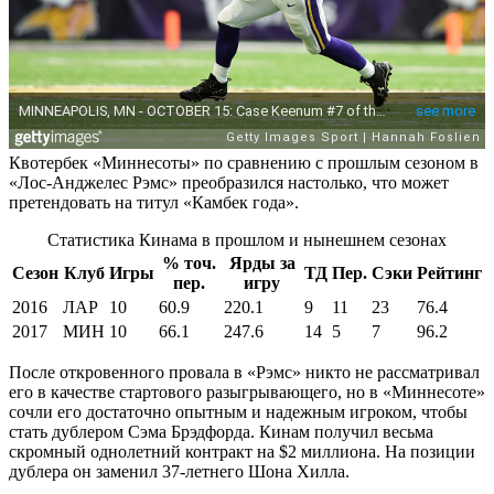
Квотербек «Миннесоты» по сравнению с прошлым сезоном в
«Лос-Анджелес Рэмс» преобразился настолько, что может
претендовать на титул «Камбек года».
Статистика Кинама в прошлом и нынешнем сезонах
% точ.
Ярды за
Сезон
Клуб
Игры
ТД
Пер.
Сэки
Рейтинг
пер.
игру
2016
ЛАР
10
60.9
220.1
9
11
23
76.4
2017
МИН
10
66.1
247.6
14
5
7
96.2
После откровенного провала в «Рэмс» никто не рассматривал
его в качестве стартового разыгрывающего, но в «Миннесоте»
сочли его достаточно опытным и надежным игроком, чтобы
стать дублером Сэма Брэдфорда. Кинам получил весьма
скромный однолетний контракт на $2 миллиона. На позиции
дублера он заменил 37-летнего Шона Хилла.