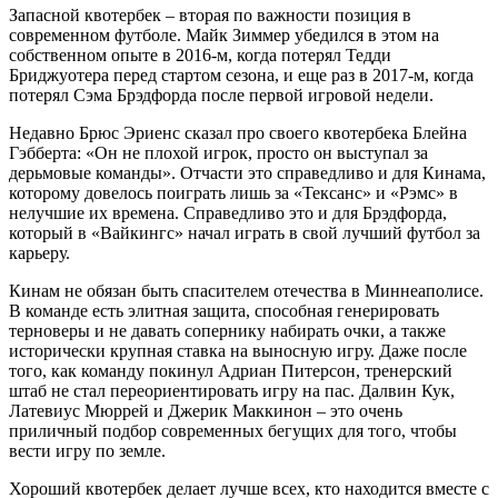
Запасной квотербек – вторая по важности позиция в
современном футболе. Майк Зиммер убедился в этом на
собственном опыте в 2016-м, когда потерял Тедди
Бриджуотера перед стартом сезона, и еще раз в 2017-м, когда
потерял Сэма Брэдфорда после первой игровой недели.
Недавно Брюс Эриенс сказал про своего квотербека Блейна
Гэбберта: «Он не плохой игрок, просто он выступал за
дерьмовые команды». Отчасти это справедливо и для Кинама,
которому довелось поиграть лишь за «Тексанс» и «Рэмс» в
нелучшие их времена. Справедливо это и для Брэдфорда,
который в «Вайкингс» начал играть в свой лучший футбол за
карьеру.
Кинам не обязан быть спасителем отечества в Миннеаполисе.
В команде есть элитная защита, способная генерировать
терноверы и не давать сопернику набирать очки, а также
исторически крупная ставка на выносную игру. Даже после
того, как команду покинул Адриан Питерсон, тренерский
штаб не стал переориентировать игру на пас. Далвин Кук,
Латевиус Мюррей и Джерик Маккинон – это очень
приличный подбор современных бегущих для того, чтобы
вести игру по земле.
Хороший квотербек делает лучше всех, кто находится вместе с