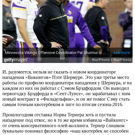
И, разумеется, нельзя не сказать о новом координаторе
нападения «Викингов» Пэте Шермуре. Это уже третье место
работы по профилю координатора нападения у Шермура, и на
каждом из них он работал с Сэмом Брэдфордом. Он выводил
первогодку Брэдфорда в «Сент-Луисе», он зарабатывал с ним
новый контракт в «Филадельфии», и он же помог Сэму стать
самым точным квотербеком в лиге по итогам сезона-2016.
Прошлогодняя отставка Норва Тернера хоть и пустила
нападение под откос, но в то же время избавила «Вайкингс»
от очень консервативного плей-коллинга. Тернер слишком
буквально понимал философию «наш квотербек не способен