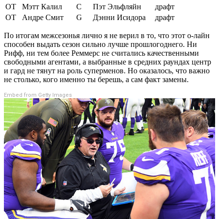
OT
Мэтт Калил
C
Пэт Эльфляйн
драфт
OT
Андре Смит
G
Дэнни Исидора
драфт
По итогам межсезонья лично я не верил в то, что этот о-лайн
способен выдать сезон сильно лучше прошлогоднего. Ни
Рифф, ни тем более Реммерс не считались качественными
свободными агентами, а выбранные в средних раундах центр
и гард не тянут на роль суперменов. Но оказалось, что важно
не столько, кого именно ты берешь, а сам факт замены.
Embed from Getty Images