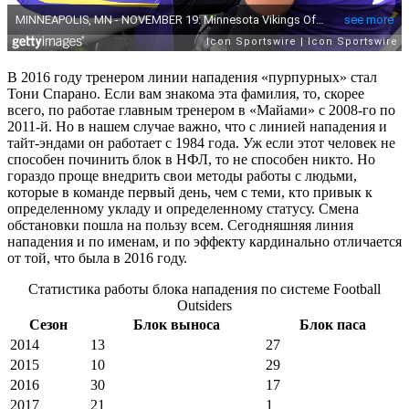
В 2016 году тренером линии нападения «пурпурных» стал
Тони Спарано. Если вам знакома эта фамилия, то, скорее
всего, по работае главным тренером в «Майами» с 2008-го по
2011-й. Но в нашем случае важно, что с линией нападения и
тайт-эндами он работает с 1984 года. Уж если этот человек не
способен починить блок в НФЛ, то не способен никто. Но
гораздо проще внедрить свои методы работы с людьми,
которые в команде первый день, чем с теми, кто привык к
определенному укладу и определенному статусу. Смена
обстановки пошла на пользу всем. Сегодняшняя линия
нападения и по именам, и по эффекту кардинально отличается
от той, что была в 2016 году.
Статистика работы блока нападения по системе Football
Outsiders
Сезон
Блок выноса
Блок паса
2014
13
27
2015
10
29
2016
30
17
2017
21
1