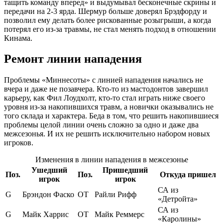
тащить команду вперед» и выдумывал бесконечные скрины и
передачи на 2-3 ярда. Шермур больше доверял Брэдфорду и
позволил ему делать более рискованные розыгрыши, а когда
потерял его из-за травмы, не стал менять подход в отношении
Кинама.
Ремонт линии нападения
Проблемы «Миннесоты» с линией нападения начались не
вчера и даже не позавчера. Кто-то из мастодонтов завершил
карьеру, как Фил Лоудхолт, кто-то стал играть ниже своего
уровня из-за накопившихся травм, а новички оказывались не
того склада и характера. Беда в том, что решить накопившиеся
проблемы целой линии очень сложно за одно и даже два
межсезонья. И их не решить исключительно набором новых
игроков.
Изменения в линии нападения в межсезонье
Ушедший
Пришедший
Поз.
Поз.
Откуда пришел
игрок
игрок
СА из
G
Брэндон Фаско
OT
Райли Рифф
«Детройта»
СА из
G
Майк Харрис
OT
Майк Реммерс
«Каролины»