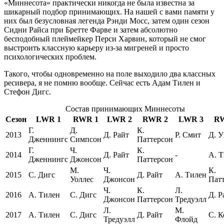
«Миннесота» практически никогда не была известна за
шикарный подбор принимающих. На нашей с вами памяти у
них был безусловная легенда Рэнди Мосс, затем один сезон
Сидни Райса при Бретте Фарве и затем абсолютно
бесподобный плеймейкер Перси Харвин, который не смог
выстроить классную карьеру из-за мигреней и просто
психологических проблем.
Такого, чтобы одновременно на поле выходило два классных
ресивера, я не помню вообще. Сейчас есть Адам Тилен и
Стефон Дигс.
Состав принимающих Миннесоты
Сезон
LWR 1
RWR 1
LWR 2
RWR 2
LWR 3
RW
Г.
Д.
К.
2013
Д. Райт
Р. Смит
Д. У
Дженнингс
Симпсон
Паттерсон
Г.
Ч.
К.
2014
Д. Райт
-
А. 
Дженнингс
Джонсон
Паттерсон
М.
Ч.
К.
2015
С. Дигс
Д. Райт
А. Тилен
Уоллес
Джонсон
Пат
Ч.
К.
Л.
2016
А. Тилен
С. Дигс
Д. Р
Джонсон
Паттерсон
Тредуэлл
Л.
М.
2017
А. Тилен
С. Дигс
Д. Райт
С. К
Тредуэлл
Флойд