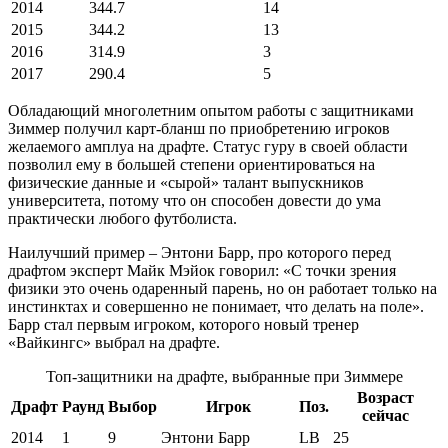
2014
344.7
14
2015
344.2
13
2016
314.9
3
2017
290.4
5
Обладающий многолетним опытом работы с защитниками
Зиммер получил карт-бланш по приобретению игроков
желаемого амплуа на драфте. Статус гуру в своей области
позволил ему в большей степени ориентироваться на
физические данные и «сырой» талант выпускников
университета, потому что он способен довести до ума
практически любого футболиста.
Наилучший пример – Энтони Барр, про которого перед
драфтом эксперт Майк Мэйок говорил: «С точки зрения
физики это очень одаренный парень, но он работает только на
инстинктах и совершенно не понимает, что делать на поле».
Барр стал первым игроком, которого новый тренер
«Вайкингс» выбрал на драфте.
Топ-защитники на драфте, выбранные при Зиммере
Возраст
Драфт
Раунд
Выбор
Игрок
Поз.
сейчас
2014
1
9
Энтони Барр
LB
25