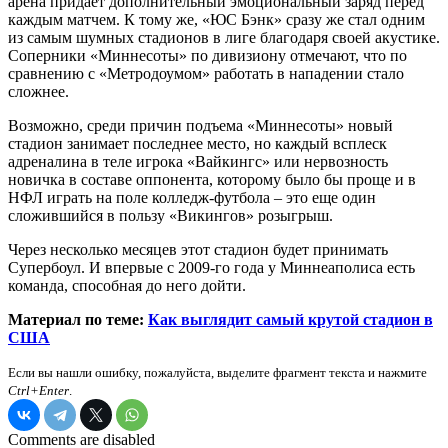
арена придает дополнительный эмоциональный заряд перед
каждым матчем. К тому же, «ЮС Бэнк» сразу же стал одним
из самым шумных стадионов в лиге благодаря своей акустике.
Соперники «Миннесоты» по дивизиону отмечают, что по
сравнению с «Метродоумом» работать в нападении стало
сложнее.
Возможно, среди причин подъема «Миннесоты» новый
стадион занимает последнее место, но каждый всплеск
адреналина в теле игрока «Вайкингс» или нервозность
новичка в составе оппонента, которому было бы проще и в
НФЛ играть на поле колледж-футбола – это еще один
сложившийся в пользу «Викингов» розыгрыш.
Через несколько месяцев этот стадион будет принимать
Супербоул. И впервые с 2009-го года у Миннеаполиса есть
команда, способная до него дойти.
Материал по теме:
Как выглядит самый крутой стадион в
США
Если вы нашли ошибку, пожалуйста, выделите фрагмент текста и нажмите
Ctrl+Enter
.
Comments are disabled