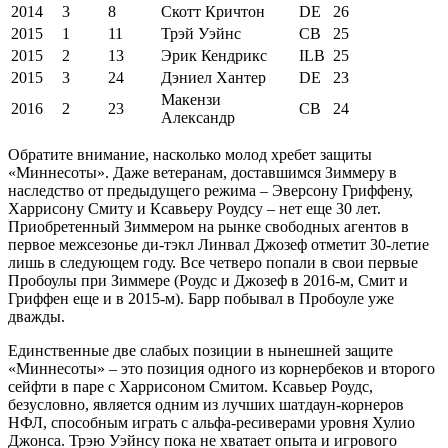
2014
3
8
Скотт Кричтон
DE
26
2015
1
11
Трэй Уэйнс
CB
25
2015
2
13
Эрик Кендрикс
ILB
25
2015
3
24
Дэниел Хантер
DE
23
Макензи
2016
2
23
CB
24
Александр
Обратите внимание, насколько молод хребет защиты
«Миннесоты». Даже ветеранам, доставшимся Зиммеру в
наследство от предыдущего режима – Эверсону Гриффену,
Харрисону Смиту и Ксавьеру Роудсу – нет еще 30 лет.
Приобретенный Зиммером на рынке свободных агентов в
первое межсезонье ди-тэкл Линвал Джозеф отметит 30-летие
лишь в следующем году. Все четверо попали в свои первые
Пробоулы при Зиммере (Роудс и Джозеф в 2016-м, Смит и
Гриффен еще и в 2015-м). Барр побывал в Пробоуле уже
дважды.
Единственные две слабых позиции в нынешней защите
«Миннесоты» – это позиция одного из корнербеков и второго
сейфти в паре с Харрисоном Смитом. Ксавьер Роудс,
безусловно, является одним из лучших шатдаун-корнеров
НФЛ, способным играть с альфа-ресиверами уровня Хулио
Джонса. Трэю Уэйнсу пока не хватает опыта и игрового