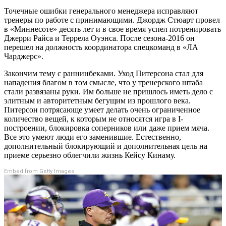
Точечные ошибки генерального менеджера исправляют
тренеры по работе с принимающими. Джордж Стюарт провел
в «Миннесоте» десять лет и в свое время успел потренировать
Джерри Райса и Террела Оуэнса. После сезона-2016 он
перешел на должность координатора спецкоманд в «ЛА
Чарджерс».
Закончим тему с раннинбеками. Уход Питерсона стал для
нападения благом в том смысле, что у тренерского штаба
стали развязаны руки. Им больше не пришлось иметь дело с
элитным и авторитетным бегущим из прошлого века.
Питерсон потрясающе умеет делать очень ограниченное
количество вещей, к которым не относятся игра в I-
построении, блокировка соперников или даже прием мяча.
Все это умеют люди его заменившие. Естественно,
дополнительный блокирующий и дополнительная цель на
приеме серьезно облегчили жизнь Кейсу Кинаму.
Embed from Getty Images