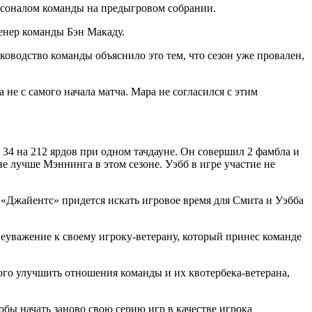
рсоналом команды на предыгровом собрании.
енер команды Бэн Макаду.
оводство команды объяснило это тем, что сезон уже провален,
не с самого начала матча. Мара не согласился с этим
34 на 212 ярдов при одном тачдауне. Он совершил 2 фамбла и
е лучше Мэннинга в этом сезоне. Уэбб в игре участие не
 «Джайентс» придется искать игровое время для Смита и Уэбба
еуважение к своему игроку-ветерану, который принес команде
го улучшить отношения команды и их квотербека-ветерана,
обы начать заново свою серию игр в качестве игрока