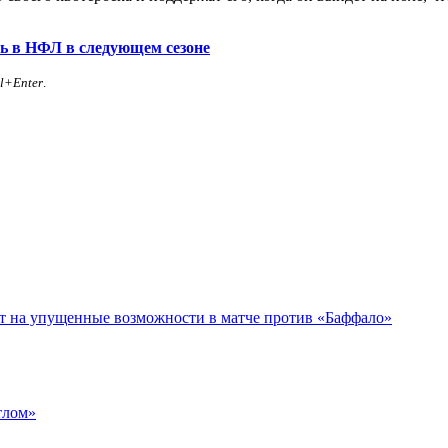
ь в НФЛ в следующем сезоне
rl+Enter
.
ет на упущенные возможности в матче против «Баффало»
тлом»