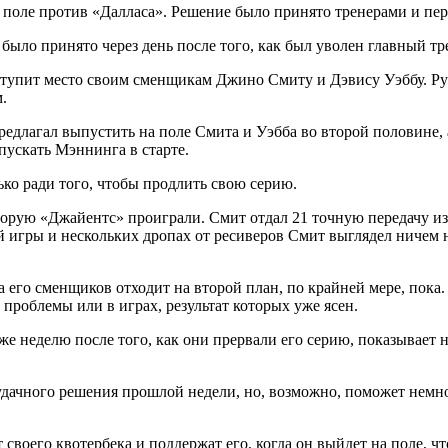
поле против «Далласа». Решение было принято тренерами и пе
ло принято через день после того, как был уволен главный тр
тупит место своим сменщикам Джино Смиту и Дэвису Уэббу. Рук
.
длагал выпустить на поле Смита и Уэбба во второй половине, а 
пускать Мэннинга в старте.
ько ради того, чтобы продлить свою серию.
орую «Джайентс» проиграли. Смит отдал 21 точную передачу из 
й игры и нескольких дропах от ресиверов Смит выглядел ничем н
 его сменщиков отходит на второй план, по крайней мере, пока.
 проблемы или в играх, результат которых уже ясен.
неделю после того, как они прервали его серию, показывает н
дачного решения прошлой недели, но, возможно, поможет немно
воего квотербека и поддержат его, когда он выйдет на поле, чт