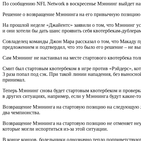
По сообщению NFL Network в воскресенье Мэннинг выйдет на 
Решение о возвращение Мэннинга на его привычную позицию бы
На прошлой неделе «Джайентс» заявили о том, что Мэннинг ус
и они хотели бы дать шанс проявить себя квотербекам-дублерам
Совладелец команды Джон Мара рассказал о том, что Макаду пре
предложением и подтвердил, что это было его решение – не вы
Сам Мэннинг не настаивал на месте стартового квотербека тол
Смит был стартовым квотербеком в игре против «Рэйдерс», кот
3 раза попал под сэк. При такой линии нападения, без выносно
принимал.
Теперь Мэннинг снова будет стартовым квотербеком и проверка
в других ситуациях, например, если у Мэннинга будут какие-то
Возвращение Мэннинга на стартовую позицию на следующую же 
два чемпионства.
Возвращение Мэннинга на стартовую позицию не отменяет неу
которые могли испортиться из-за этой ситуации.
В конце концов, болельщики однозначно тепло поприветствуют с