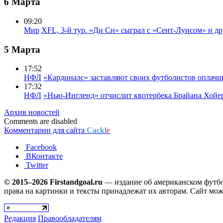
6 Марта
09:20
Мир
XFL, 3-й тур. «Ди Си» сыграл с «Сент-Луисом» и др
5 Марта
17:52
НФЛ
«Кардиналс» заставляют своих футболистов оплачи
17:32
НФЛ
«Нью-Ингленд» отчислит квотербека Брайана Хойе
Архив новостей
Comments are disabled
Комментарии для сайта
Cackl
e
Facebook
ВКонтакте
Twitter
© 2015–2026 Firstandgoal.ru
— издание об американском футбол
права на картинки и тексты принадлежат их авторам. Сайт мож
Редакция
Правообладателям