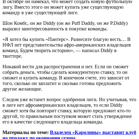
В октябре он намекал, что может создать новую футбольную
лигу. Вместо этого он может купить уже существующую
команду в уже существующей лиге.
Шон Комбс, он же Diddy (он же Puff Daddy, он же P.Diddy)
выразил заинтересованность в покупке команды.
«Я хотел бы купить «Пантерс». Разнесите благую весть… В
НФЛ нет представительства афро-американских владельцев
команд. Будем творить историю», — написал Diddy в
твиттере.
Никакой вести для распространения и нет. Если он сможет
собрать деньги, чтобы сделать конкурентную ставку, то он
сможет и купить команду. В конечном счете, это зависит от
того, сколько он заплатит и сколько готовы предложить
другие желающие.
Следом уже встанет вопрос одобрения лиги. Но учитывая, что
в лиге нет афроамериканских владельцев, то если Diddy
сможет хотя бы повторит ставку, которую предложит кто-то
другой, то правильным поступком может стать утверждение
его в качестве следующего владельца команды.
Материалы по теме:
Владелец «Каролины» выставит клуб
на продажу по окончании сезона