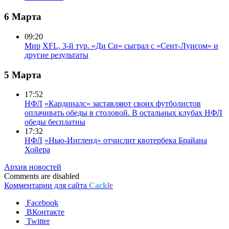
6 Марта
09:20
Мир
XFL, 3-й тур. «Ди Си» сыграл с «Сент-Луисом» и
другие результаты
5 Марта
17:52
НФЛ
«Кардиналс» заставляют своих футболистов
оплачивать обеды в столовой. В остальных клубах НФЛ
обеды бесплатны
17:32
НФЛ
«Нью-Ингленд» отчислит квотербека Брайана
Хойера
Архив новостей
Comments are disabled
Комментарии для сайта
Cackl
e
Facebook
ВКонтакте
Twitter