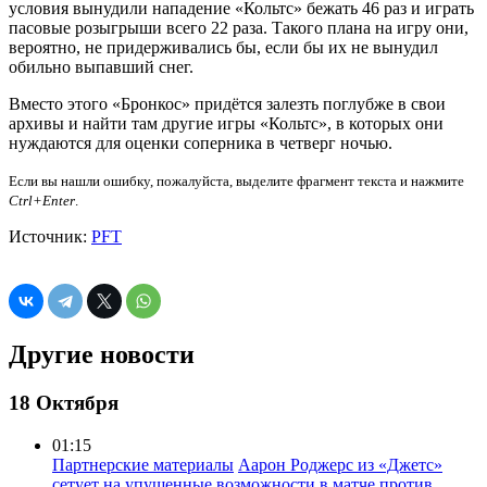
условия вынудили нападение «Кольтс» бежать 46 раз и играть
пасовые розыгрыши всего 22 раза. Такого плана на игру они,
вероятно, не придерживались бы, если бы их не вынудил
обильно выпавший снег.
Вместо этого «Бронкос» придётся залезть поглубже в свои
архивы и найти там другие игры «Кольтс», в которых они
нуждаются для оценки соперника в четверг ночью.
Если вы нашли ошибку, пожалуйста, выделите фрагмент текста и нажмите
Ctrl+Enter
.
Источник:
PFT
Другие новости
18 Октября
01:15
Партнерские материалы
Аарон Роджерс из «Джетс»
сетует на упущенные возможности в матче против