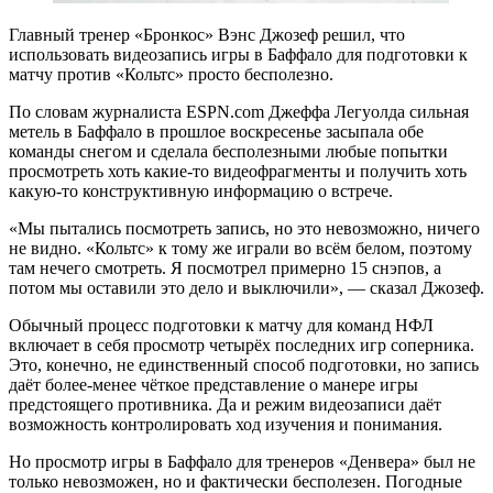
Главный тренер «Бронкос» Вэнс Джозеф решил, что
использовать видеозапись игры в Баффало для подготовки к
матчу против «Кольтс» просто бесполезно.
По словам журналиста ESPN.com Джеффа Легуолда сильная
метель в Баффало в прошлое воскресенье засыпала обе
команды снегом и сделала бесполезными любые попытки
просмотреть хоть какие-то видеофрагменты и получить хоть
какую-то конструктивную информацию о встрече.
«Мы пытались посмотреть запись, но это невозможно, ничего
не видно. «Кольтс» к тому же играли во всём белом, поэтому
там нечего смотреть. Я посмотрел примерно 15 снэпов, а
потом мы оставили это дело и выключили», — сказал Джозеф.
Обычный процесс подготовки к матчу для команд НФЛ
включает в себя просмотр четырёх последних игр соперника.
Это, конечно, не единственный способ подготовки, но запись
даёт более-менее чёткое представление о манере игры
предстоящего противника. Да и режим видеозаписи даёт
возможность контролировать ход изучения и понимания.
Но просмотр игры в Баффало для тренеров «Денвера» был не
только невозможен, но и фактически бесполезен. Погодные