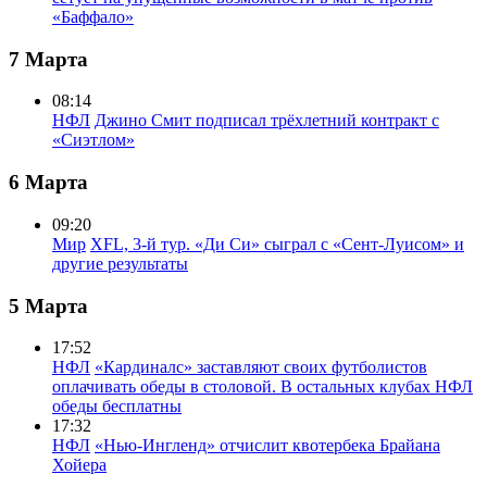
«Баффало»
7 Марта
08:14
НФЛ
Джино Смит подписал трёхлетний контракт с
«Сиэтлом»
6 Марта
09:20
Мир
XFL, 3-й тур. «Ди Си» сыграл с «Сент-Луисом» и
другие результаты
5 Марта
17:52
НФЛ
«Кардиналс» заставляют своих футболистов
оплачивать обеды в столовой. В остальных клубах НФЛ
обеды бесплатны
17:32
НФЛ
«Нью-Ингленд» отчислит квотербека Брайана
Хойера