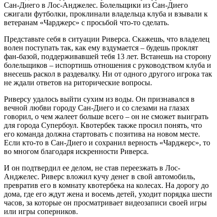
Сан-Диего в Лос-Анджелес. Болельщики из Сан-Диего
сжигали футболки, проклинали владельца клуба и взывали к
ветеранам «Чарджерс» с просьбой что-то сделать.
Представьте себя в ситуации Риверса. Скажешь, что владелец
волен поступать так, как ему вздумается – будешь проклят
фан-базой, поддерживавшей тебя 13 лет. Встанешь на сторону
болельщиков – испортишь отношения с руководством клуба и
внесешь раскол в раздевалку. Ни от одного другого игрока так
не ждали ответов на риторические вопросы.
Риверсу удалось выйти сухим из воды. Он признавался в
вечной любви городу Сан-Диего и со слезами на глазах
говорил, о чем жалеет больше всего – он не сможет выиграть
для города Супербоул. Квотербек также просил понять, что
его команда должна стартовать с позитива на новом месте.
Если кто-то в Сан-Диего и сохранил верность «Чарджерс», то
во многом благодаря искренности Риверса.
И он подтвердил ее делом, не став переезжать в Лос-
Анджелес. Риверс вложил кучу денег в свой автомобиль,
превратив его в комнату квотербека на колесах. На дорогу до
дома, где его ждут жена и восемь детей, уходит порядка шести
часов, за которые он просматривает видеозаписи своей игры
или игры соперников.