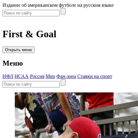
Издание об американском футболе на русском языке
First & Goal
Открыть меню
Меню
НФЛ
НСАА
Россия
Мир
Фан-зона
Ставки на спорт