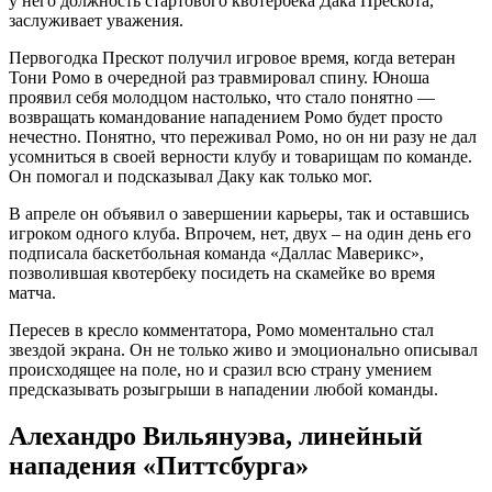
у него должность стартового квотербека Дака Прескота,
заслуживает уважения.
Первогодка Прескот получил игровое время, когда ветеран
Тони Ромо в очередной раз травмировал спину. Юноша
проявил себя молодцом настолько, что стало понятно —
возвращать командование нападением Ромо будет просто
нечестно. Понятно, что переживал Ромо, но он ни разу не дал
усомниться в своей верности клубу и товарищам по команде.
Он помогал и подсказывал Даку как только мог.
В апреле он объявил о завершении карьеры, так и оставшись
игроком одного клуба. Впрочем, нет, двух – на один день его
подписала баскетбольная команда «Даллас Маверикс»,
позволившая квотербеку посидеть на скамейке во время
матча.
Пересев в кресло комментатора, Ромо моментально стал
звездой экрана. Он не только живо и эмоционально описывал
происходящее на поле, но и сразил всю страну умением
предсказывать розыгрыши в нападении любой команды.
Алехандро Вильянуэва, линейный
нападения «Питтсбурга»