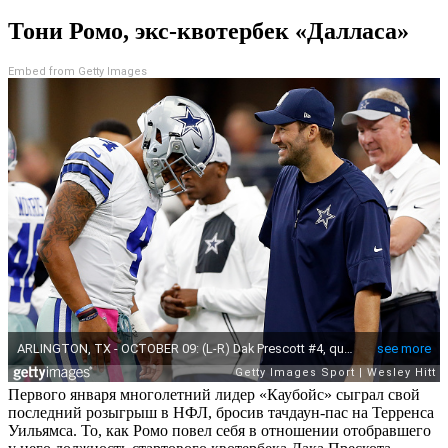
Тони Ромо, экс-квотербек «Далласа»
Embed from Getty Images
Первого января многолетний лидер «Каубойс» сыграл свой
последний розыгрыш в НФЛ, бросив тачдаун-пас на Терренса
Уильямса. То, как Ромо повел себя в отношении отобравшего