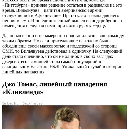
«Питтсбурга» приняла решение остаться в раздевалке на это
время. Вильянуэва – капитан американской армии,
отслуживший в Афганистане. Прятаться от гимна для него
неприемлемо. И он единственный вышел из подтрибунного
помещения и слушал гимн, приложив руку к сердцу.
Да, он косвенно и ненамеренно подставил всю свою команду
таким образом. Но если приседающие на колено были
объединены своей массовостью и поддержкой со стороны
СМИ, то Вильянуэва действовал в одиночку. На следующий
день стало очевидно, что он не одинок в своих взглядах –
джерси с его фамилией стала самой популярной в
официальном магазине НФЛ. Уникальный случай в истории
линейных нападения.
Джо Томас, линейный нападения
«Кливленда»
Embed from Getty Images