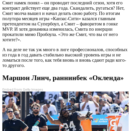
Смит намек понял – он проводит последний сезон, хотя его
контракт действует еще два года. Скандалить, ругаться? Нет,
Смит молча вышел и начал делать свою работу. По итогам
полутора месяцев игры «Канзас-Сити» казался главным
претендентом на Супербоул, а Смит – фаворитом в гонке
MVP. И хотя динамика изменилась, Смита по инерции
прокатили мимо Пробоула. «Это же Смит, что вы от него
хотите?».
А на деле не так уж много в лиге профессионалов, способных
из года в год давать стабильно высокий уровень игры и не
ломаться после того, как тебя вновь и вновь сдают ради кого-
то другого.
Маршон Линч, раннинбек «Окленда»
Embed from Getty Images