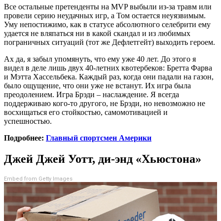
Все остальные претенденты на MVP выбыли из-за травм или
провели серию неудачных игр, а Том остается неуязвимым.
Уму непостижимо, как в статусе абсолютного селебрити ему
удается не вляпаться ни в какой скандал и из любимых
пограничных ситуаций (тот же Дефлетгейт) выходить героем.
Ах да, я забыл упомянуть, что ему уже 40 лет. До этого я
видел в деле лишь двух 40-летних квотербеков: Бретта Фарва
и Мэтта Хассельбека. Каждый раз, когда они падали на газон,
было ощущение, что они уже не встанут. Их игра была
преодолением. Игра Брэди – наслаждение. Я всегда
поддерживаю кого-то другого, не Брэди, но невозможно не
восхищаться его стойкостью, самомотивацией и
успешностью.
Подробнее:
Главный спортсмен Америки
Джей Джей Уотт, ди-энд «Хьюстона»
Embed from Getty Images