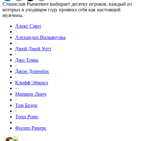
Станислав Рынкевич выбирает десятку игроков, каждый из
которых в уходящем году проявил себя как настоящий
мужчина.
Алекс Смит
·
Алехандро Вильянуэва
·
Джей Джей Уотт
·
Джо Томас
·
Джон Доренбос
·
Клифф Эйврил
·
Маршон Линч
·
Том Брэди
·
Тони Ромо
·
Филип Риверс