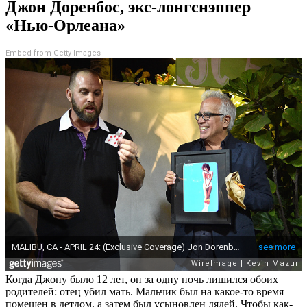
Джон Доренбос, экс-лонгснэппер
«Нью-Орлеана»
Embed from Getty Images
Когда Джону было 12 лет, он за одну ночь лишился обоих
родителей: отец убил мать. Мальчик был на какое-то время
помещен в детдом, а затем был усыновлен дядей. Чтобы как-