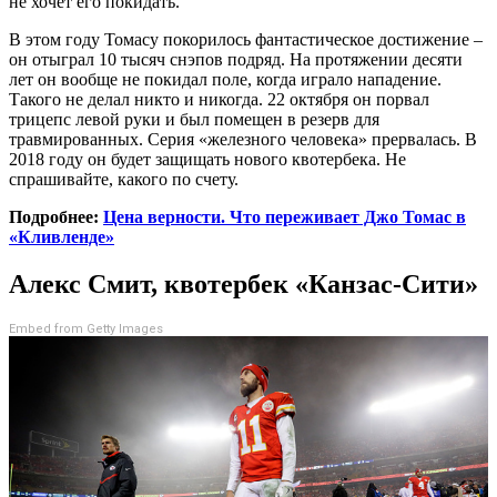
не хочет его покидать.
В этом году Томасу покорилось фантастическое достижение –
он отыграл 10 тысяч снэпов подряд. На протяжении десяти
лет он вообще не покидал поле, когда играло нападение.
Такого не делал никто и никогда. 22 октября он порвал
трицепс левой руки и был помещен в резерв для
травмированных. Серия «железного человека» прервалась. В
2018 году он будет защищать нового квотербека. Не
спрашивайте, какого по счету.
Подробнее:
Цена верности. Что переживает Джо Томас в
«Кливленде»
Алекс Смит, квотербек «Канзас-Сити»
Embed from Getty Images