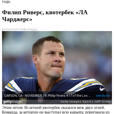
года.
Филип Риверс, квотербек «ЛА
Чарджерс»
Embed from Getty Images
Этим летом 36-летний квотербек оказался меж двух огней.
Команда, за которую он выступал всю карьеру, переезжала из