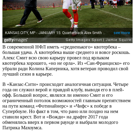
В современной НФЛ иметь «средненького» квотербека –
большая удача. А квотербека выше среднего и вовсе роскошь.
Алекс Смит всю свою карьеру провел под ярлыком
квотербека хорошего, «но не орла». Из «Сан-Франциско» его
убрали ради Колина Каперника, хотя ветеран проводил свой
лучший сезон в карьере.
В «Канзас-Сити» происходит аналогичная ситуация. Четыре
года он служил верой и правдой клубу, выводя его в плей-
офф. Большой вопрос, являлся ли именно Смит и его
ограниченный потолок возможностей главным препятствием
на пути команд «Фотинайнерс» и «Чифс» к победе в
Супербоуле. Но факт в том, что рано или поздно на нем
ставили крест. Вот и «Вожди» на драфте 2017 года
обменялись вверх в первом раунде и выбрали молодого
Патрика Махоумса.