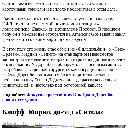
то отвлечься от всего, он стал заниматься фокусами и
карточными трюками и неплохо продвинулся в этом деле.
Ему также удалось провести долгую и успешню карьеру в
НФЛ, пусть и не на самой почитаемой позиции –
лонгснэппера. Дважды он избирался в Пробоул. В прошлом
году он в межсезонье отобрался на America’s Got Talent и занял
третье место со своим карточным фокусом.
В этом году его жизнь спас обмен из «Филадельфии» в «Нью-
Орлеан». Медики «Сэйнтс» на стандартном медосмотре
заподозрили неладное и направили игрока на дополнительное
обследование. У Доренбоса обнаружилась аневризма аорты,
потребовалась срочная хирургическая операция на сердце.
Сейчас Доренбос занимается благотворительностью и
побывал на шоу Эллен Дедженерис, где рассказал о своей
удивительной и настолько разносторонней карьере.
Подробнее:
Фокусное расстояние. Как Джон Доренбос
снова всех удивил
Клифф Эйврил, ди-энд «Сиэтла»
Embed from Getty Images