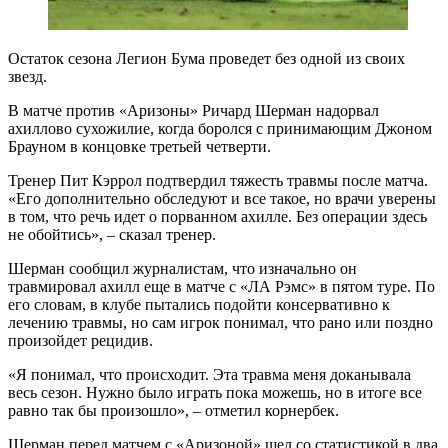
Остаток сезона Легион Бума проведет без одной из своих
звезд.
В матче против «Аризоны» Ричард Шерман надорвал
ахиллово сухожилие, когда боролся с принимающим Джоном
Брауном в концовке третьей четверти.
Тренер Пит Кэррол подтвердил тяжесть травмы после матча.
«Его дополнительно обследуют и все такое, но врачи уверены
в том, что речь идет о порванном ахилле. Без операции здесь
не обойтись», – сказал тренер.
Шерман сообщил журналистам, что изначально он
травмировал ахилл еще в матче с «ЛА Рэмс» в пятом туре. По
его словам, в клубе пытались подойти консервативно к
лечению травмы, но сам игрок понимал, что рано или поздно
произойдет рецидив.
«Я понимал, что происходит. Эта травма меня доканывала
весь сезон. Нужно было играть пока можешь, но в итоге все
равно так бы произошло», – отметил корнербек.
Шерман перед матчем с «Аризоной» шел со статистикой в два