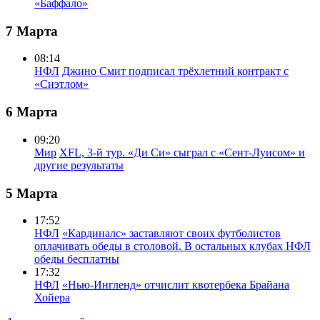
«Баффало»
7 Марта
08:14
НФЛ
Джино Смит подписал трёхлетний контракт с
«Сиэтлом»
6 Марта
09:20
Мир
XFL, 3-й тур. «Ди Си» сыграл с «Сент-Луисом» и
другие результаты
5 Марта
17:52
НФЛ
«Кардиналс» заставляют своих футболистов
оплачивать обеды в столовой. В остальных клубах НФЛ
обеды бесплатны
17:32
НФЛ
«Нью-Ингленд» отчислит квотербека Брайана
Хойера