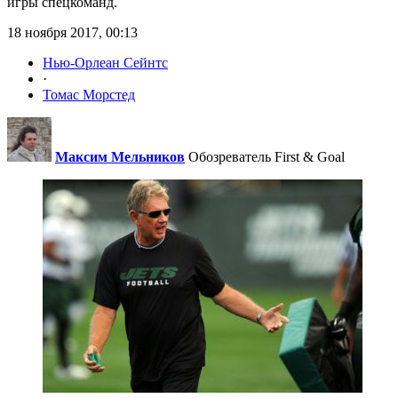
игры спецкоманд.
18 ноября 2017, 00:13
Нью-Орлеан Сейнтс
·
Томас Морстед
Максим Мельников
Обозреватель First & Goal