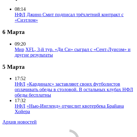
08:14
НФЛ
Джино Смит подписал трёхлетний контракт с
«Сиэтлом»
6 Марта
09:20
Мир
XFL, 3-й тур. «Ди Си» сыграл с «Сент-Луисом» и
другие результаты
5 Марта
17:52
НФЛ
«Кардиналс» заставляют своих футболистов
оплачивать обеды в столовой. В остальных клубах НФЛ
обеды бесплатны
17:32
НФЛ
«Нью-Ингленд» отчислит квотербека Брайана
Хойера
Архив новостей