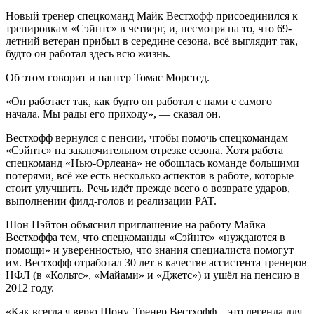
Новый тренер спецкоманд Майк Вестхофф присоединился к
тренировкам «Сэйнтс» в четверг, и, несмотря на то, что 69-
летний ветеран прибыл в середине сезона, всё выглядит так,
будто он работал здесь всю жизнь.
Об этом говорит и пантер Томас Морстед.
«Он работает так, как будто он работал с нами с самого
начала. Мы рады его приходу», — сказал он.
Вестхофф вернулся с пенсии, чтобы помочь спецкомандам
«Сэйнтс» на заключительном отрезке сезона. Хотя работа
спецкоманд «Нью-Орлеана» не обошлась команде большими
потерями, всё же есть несколько аспектов в работе, которые
стоит улучшить. Речь идёт прежде всего о возврате ударов,
выполнении филд-голов и реализации PAT.
Шон Пэйтон объяснил приглашение на работу Майка
Вестхоффа тем, что спецкоманды «Сэйнтс» «нуждаются в
помощи» и уверенностью, что знания специалиста помогут
им. Вестхофф отработал 30 лет в качестве ассистента тренеров
НФЛ (в «Кольтс», «Майами» и «Джетс») и ушёл на пенсию в
2012 году.
«Как всегда я верю Шону. Тренер Вестхофф – это легенда для