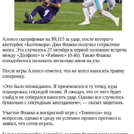
Алонсо оштрафован на $9,115 за удар, после которого
квотербек «Балтимора» Джо Флакко получил сотрясение
мозга. Это случилось 27 октября в первой половине встречи
между «Долфинс» и «Рэйвенс» (0-40). Также Флакко
понадобилось наложить несколько швов на ухо.
После игры Алонсо отметил, что не хотел наносить травму
сопернику.
«Это было неожиданно. Я приземлился в ту точку, куда
планировал, секундой позже. Я ожидал, что от него будет
слайд и не собирался наносить удар. Однако все случилось
буквально с секундным запозданием», — сказал защитник.
Участие Флакко в воскресной игре с «Теннесси» под
вопросом, однако в среду он успешно прошел протокол и
заявил, что готов играть.
Если вы нашли ошибку, пожалуйста, выделите фрагмент текста и нажмите