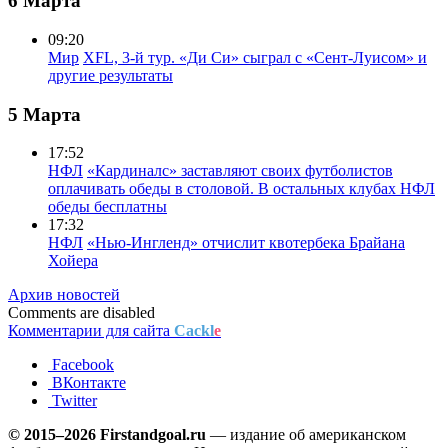
6 Марта
09:20
Мир
XFL, 3-й тур. «Ди Си» сыграл с «Сент-Луисом» и
другие результаты
5 Марта
17:52
НФЛ
«Кардиналс» заставляют своих футболистов
оплачивать обеды в столовой. В остальных клубах НФЛ
обеды бесплатны
17:32
НФЛ
«Нью-Ингленд» отчислит квотербека Брайана
Хойера
Архив новостей
Comments are disabled
Комментарии для сайта
Cackl
e
Facebook
ВКонтакте
Twitter
© 2015–2026 Firstandgoal.ru
— издание об американском