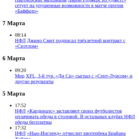
сетует на упущенные возможности в матче против
«Баффало»
7 Марта
08:14
НФЛ
Джино Смит подписал трёхлетний контракт с
«Сиэтлом»
6 Марта
09:20
Мир
XFL, 3-й тур. «Ди Си» сыграл с «Сент-Луисом» и
другие результаты
5 Марта
17:52
НФЛ
«Кардиналс» заставляют своих футболистов
оплачивать обеды в столовой. В остальных клубах НФЛ
обеды бесплатны
17:32
НФЛ
«Нью-Ингленд» отчислит квотербека Брайана
Хойера