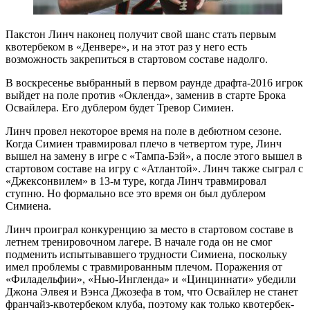
Пакстон Линч наконец получит свой шанс стать первым
квотербеком в «Денвере», и на этот раз у него есть
возможность закрепиться в стартовом составе надолго.
В воскресенье выбранный в первом раунде драфта-2016 игрок
выйдет на поле против «Окленда», заменив в старте Брока
Освайлера. Его дублером будет Тревор Симиен.
Линч провел некоторое время на поле в дебютном сезоне.
Когда Симиен травмировал плечо в четвертом туре, Линч
вышел на замену в игре с «Тампа-Бэй», а после этого вышел в
стартовом составе на игру с «Атлантой». Линч также сыграл с
«Джексонвилем» в 13-м туре, когда Линч травмировал
ступню. Но формально все это время он был дублером
Симиена.
Линч проиграл конкуренцию за место в стартовом составе в
летнем тренировочном лагере. В начале года он не смог
подменить испытывавшего трудности Симиена, поскольку
имел проблемы с травмированным плечом. Поражения от
«Филадельфии», «Нью-Ингленда» и «Цинциннати» убедили
Джона Элвея и Вэнса Джозефа в том, что Освайлер не станет
франчайз-квотербеком клуба, поэтому как только квотербек-