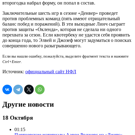
второгодка набрал форму, он попал в состав.
Заключительные шесть игр в сезоне «Денвер» проведет
против проблемных команд (пять имеют отрицательный
баланс побед и поражений). В эти выходные Линч сыграет
против защиты «Окленда», которая не сделала ни одного
перехвата за сезон. Если квотербеку не удастся себя проявить
до конца года, то Элвей и Джозеф могут задуматься о поисках
совершенно нового разыгрывающего.
Если вы нашли ошибку, пожалуйста, выделите фрагмент текста и нажмите
Ctrl+Enter
.
Источник:
официальный сайт НФЛ
Другие новости
18 Октября
01:15
Партнерские материалы
Аарон Роджерс из «Джетс»