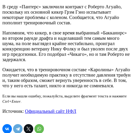
В среду «Пантерс» заключили контракт с Роберто Агуайо,
поскольку их основной кикер Грэм Гэно испытывает
некоторые проблемы с коленом. Сообщается, что Агуайо
пополнит тренировочный состав.
Напомним, что кикер, в свое время выбранный «Бакканирс»
во втором раунде драфта и наделавший тем самым много
шума, на поле выглядел крайне нестабильно, проиграл
конкуренцию ветерану Нику Фолку и был уволен после двух
игр предсезонки. Его подобрал «Чикаго», но и там Роберто не
задержался.
Ожидается, что в тренировочном составе «Каролины» Агуайо
получит необходимую практику в отсутствие давления трибун
и, таким образом, сможет вернуть уверенность в себе. В том,
что у него есть талант, никто и никогда не сомневался.
Если вы нашли ошибку, пожалуйста, выделите фрагмент текста и нажмите
Ctrl+Enter
.
Источник:
Официальный сайт НФЛ