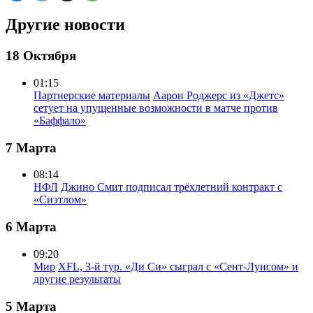
Другие новости
18 Октября
01:15
Партнерские материалы
Аарон Роджерс из «Джетс»
сетует на упущенные возможности в матче против
«Баффало»
7 Марта
08:14
НФЛ
Джино Смит подписал трёхлетний контракт с
«Сиэтлом»
6 Марта
09:20
Мир
XFL, 3-й тур. «Ди Си» сыграл с «Сент-Луисом» и
другие результаты
5 Марта