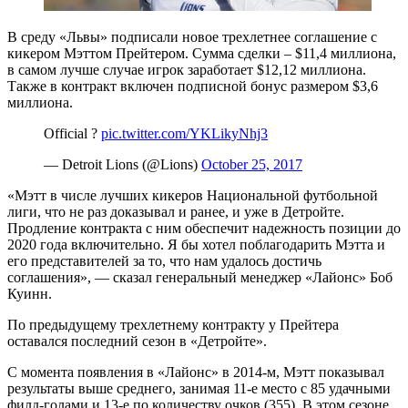
В среду «Львы» подписали новое трехлетнее соглашение с
кикером Мэттом Прейтером. Сумма сделки – $11,4 миллиона,
в самом лучше случае игрок заработает $12,12 миллиона.
Также в контракт включен подписной бонус размером $3,6
миллиона.
Official ?
pic.twitter.com/YKLikyNhj3
— Detroit Lions (@Lions)
October 25, 2017
«Мэтт в числе лучших кикеров Национальной футбольной
лиги, что не раз доказывал и ранее, и уже в Детройте.
Продление контракта с ним обеспечит надежность позиции до
2020 года включительно. Я бы хотел поблагодарить Мэтта и
его представителей за то, что нам удалось достичь
соглашения», — сказал генеральный менеджер «Лайонс» Боб
Куинн.
По предыдущему трехлетнему контракту у Прейтера
оставался последний сезон в «Детройте».
С момента появления в «Лайонс» в 2014-м, Мэтт показывал
результаты выше среднего, занимая 11-е место с 85 удачными
филд-голами и 13-е по количеству очков (355). В этом сезоне