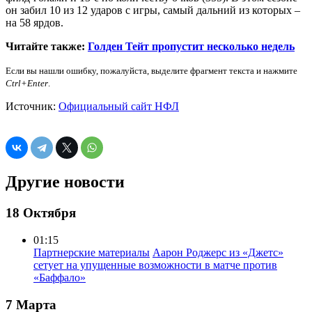
он забил 10 из 12 ударов с игры, самый дальний из которых –
на 58 ярдов.
Читайте также:
Голден Тейт пропустит несколько недель
Если вы нашли ошибку, пожалуйста, выделите фрагмент текста и нажмите
Ctrl+Enter
.
Источник:
Официальный сайт НФЛ
Другие новости
18 Октября
01:15
Партнерские материалы
Аарон Роджерс из «Джетс»
сетует на упущенные возможности в матче против
«Баффало»
7 Марта