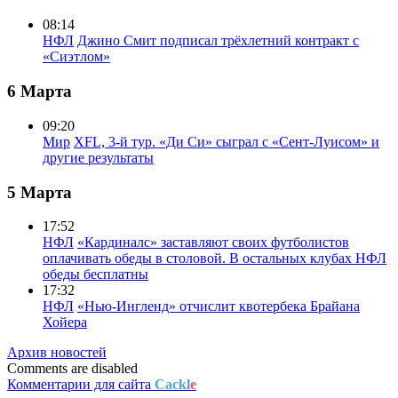
08:14
НФЛ
Джино Смит подписал трёхлетний контракт с
«Сиэтлом»
6 Марта
09:20
Мир
XFL, 3-й тур. «Ди Си» сыграл с «Сент-Луисом» и
другие результаты
5 Марта
17:52
НФЛ
«Кардиналс» заставляют своих футболистов
оплачивать обеды в столовой. В остальных клубах НФЛ
обеды бесплатны
17:32
НФЛ
«Нью-Ингленд» отчислит квотербека Брайана
Хойера
Архив новостей
Comments are disabled
Комментарии для сайта
Cackl
e