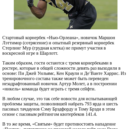
Стартовый корнербек «Нью-Орлеана», новичок Маршон
Лэттимор (сотрясение) и опытный резервный корнербек
Стерлинг Мур (грудная клетка) не примут участия в
воскресной игре в Шарлотт.
Таким образом, гости остаются с тремя корнербеками в
ростере, которые в общей сложности девять раз выходили в
основе: Пи Джей Уильямс, Кен Краули и Де’Ванте Харрис. Из
тренировочного состава также может быть переведен
незадрафтованный новичок Артур Молет, а в построении
«никель» команда будет играть с тремя сейфти.
В любом случае, это так себе новости для испытывающей
проблемы защиты, позволившей набрать 793 ярда и шесть
пасовых тачдаунов Сэму Брэдфорду и Тому Брэди в этом
сезоне с пасовым рейтингом квотербеков 141.4.
В то же время, «Святым» будет противостоять нападение