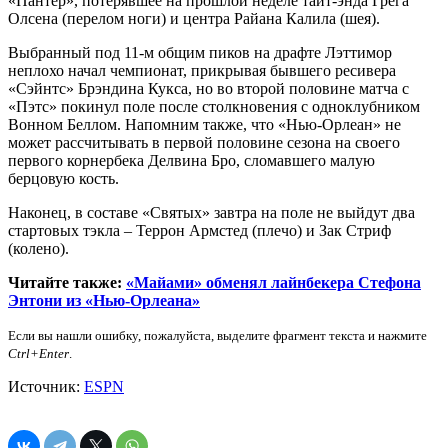
«Пантер», потерявшее на прошлой неделе тайт-энда Грега
Олсена (перелом ноги) и центра Райана Калила (шея).
Выбранный под 11-м общим пиков на драфте Лэттимор
неплохо начал чемпионат, прикрывая бывшего ресивера
«Сэйнтс» Брэндина Кукса, но во второй половине матча с
«Пэтс» покинул поле после столкновения с одноклубником
Вонном Беллом. Напомним также, что «Нью-Орлеан» не
может рассчитывать в первой половине сезона на своего
первого корнербека Делвина Бро, сломавшего малую
берцовую кость.
Наконец, в составе «Святых» завтра на поле не выйдут два
стартовых тэкла – Террон Армстед (плечо) и Зак Стриф
(колено).
Читайте также:
«Майами» обменял лайнбекера Стефона
Энтони из «Нью-Орлеана»
Если вы нашли ошибку, пожалуйста, выделите фрагмент текста и нажмите
Ctrl+Enter
.
Источник:
ESPN