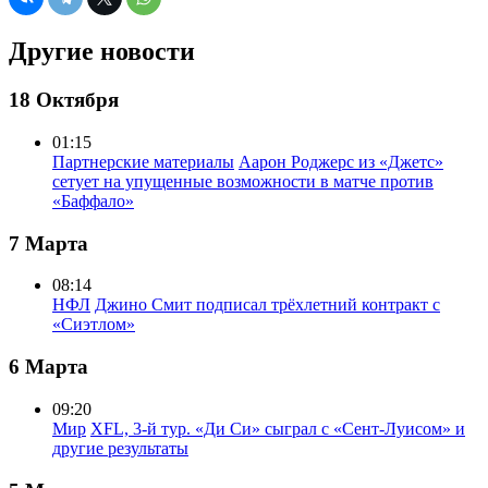
Другие новости
18 Октября
01:15
Партнерские материалы
Аарон Роджерс из «Джетс»
сетует на упущенные возможности в матче против
«Баффало»
7 Марта
08:14
НФЛ
Джино Смит подписал трёхлетний контракт с
«Сиэтлом»
6 Марта
09:20
Мир
XFL, 3-й тур. «Ди Си» сыграл с «Сент-Луисом» и
другие результаты