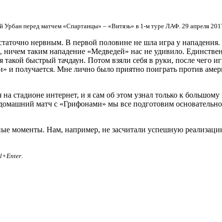
й Урбан перед матчем «Спартанцы» – «Витязь» в 1-м туре ЛАФ. 29 апреля 2017
таточно нервным. В первой половине не шла игра у нападения. З
ом, ничем таким нападение «Медведей» нас не удивило. Единств
я такой быстрый тачдаун. Потом взяли себя в руки, после чего и
ми» и получается. Мне лично было приятно поиграть против амер
я на стадионе интернет, и я сам об этом узнал только к большому
домашний матч с «Грифонами» мы все подготовим основательно,
рные моменты. Нам, например, не засчитали успешную реализаци
rl+Enter
.