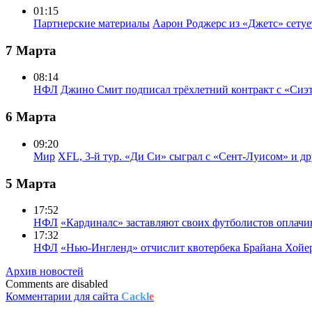
01:15
Партнерские материалы
Аарон Роджерс из «Джетс» сету
7 Марта
08:14
НФЛ
Джино Смит подписал трёхлетний контракт с «Сиэ
6 Марта
09:20
Мир
XFL, 3-й тур. «Ди Си» сыграл с «Сент-Луисом» и др
5 Марта
17:52
НФЛ
«Кардиналс» заставляют своих футболистов оплачи
17:32
НФЛ
«Нью-Ингленд» отчислит квотербека Брайана Хойе
Архив новостей
Comments are disabled
Комментарии для сайта
Cackl
e