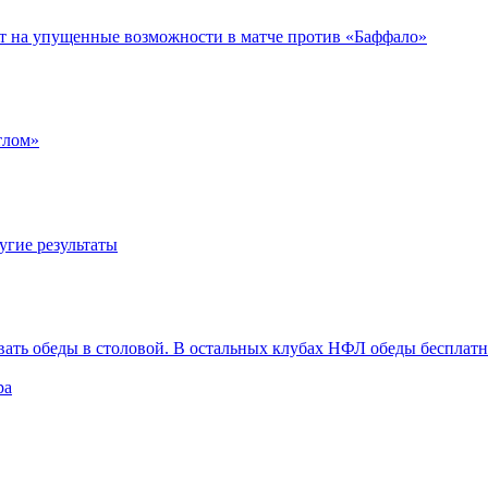
ет на упущенные возможности в матче против «Баффало»
тлом»
угие результаты
вать обеды в столовой. В остальных клубах НФЛ обеды бесплат
ра