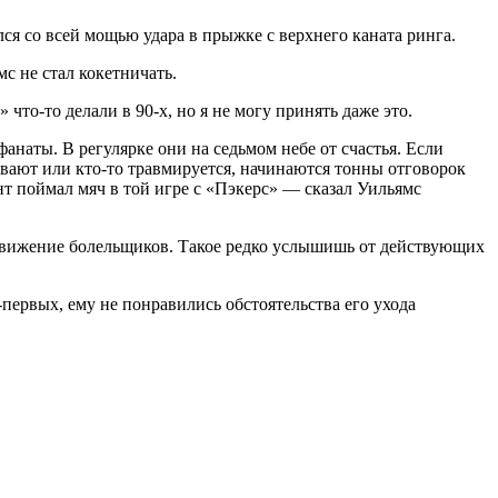
я со всей мощью удара в прыжке с верхнего каната ринга.
с не стал кокетничать.
что-то делали в 90-х, но я не могу принять даже это.
анаты. В регулярке они на седьмом небе от счастья. Если
ывают или кто-то травмируется, начинаются тонны отговорок
нт поймал мяч в той игре с «Пэкерс» — сказал Уильямс
в движение болельщиков. Такое редко услышишь от действующих
первых, ему не понравились обстоятельства его ухода