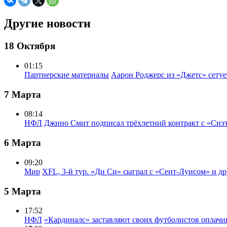
Другие новости
18 Октября
01:15
Партнерские материалы
Аарон Роджерс из «Джетс» сету
7 Марта
08:14
НФЛ
Джино Смит подписал трёхлетний контракт с «Сиэ
6 Марта
09:20
Мир
XFL, 3-й тур. «Ди Си» сыграл с «Сент-Луисом» и др
5 Марта
17:52
НФЛ
«Кардиналс» заставляют своих футболистов оплачи