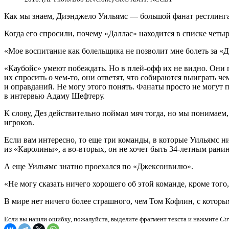
Как мы знаем, Диэнджело Уильямс — большой фанат рестлинга,
Когда его спросили, почему «Даллас» находится в списке четыр
«Мое воспитание как болельщика не позволит мне болеть за «Дал
«Каубойс» умеют побеждать. Но в плей-офф их не видно. Они пр
их спросить о чем-то, они ответят, что собираются выиграть 
и оправданий. Не могу этого понять. Фанаты просто не могут п
в интервью Адаму Шефтеру.
К слову, Дез действительно поймал мяч тогда, но мы понимаем
игроков.
Если вам интересно, то еще три команды, в которые Уильямс н
из «Каролины», а во-вторых, он не хочет быть 34-летным рани
А еще Уильямс знатно проехался по «Джексонвилю».
«Не могу сказать ничего хорошего об этой команде, кроме того,
В мире нет ничего более страшного, чем Том Кофлин, с которы
Если вы нашли ошибку, пожалуйста, выделите фрагмент текста и нажмите
Ct