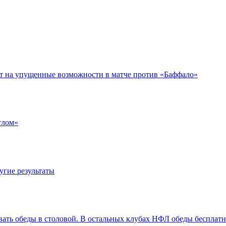
ет на упущенные возможности в матче против «Баффало»
тлом»
угие результаты
вать обеды в столовой. В остальных клубах НФЛ обеды бесплат