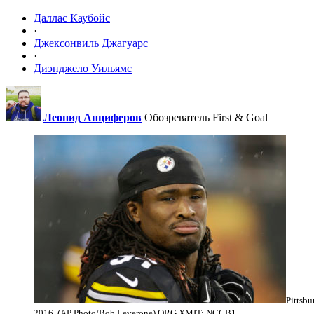
Даллас Каубойс
·
Джексонвиль Джагуарс
·
Диэнджело Уильямс
Леонид Анциферов
Обозреватель First & Goal
Pittsbu
2016. (AP Photo/Bob Leverone) ORG XMIT: NCCB1