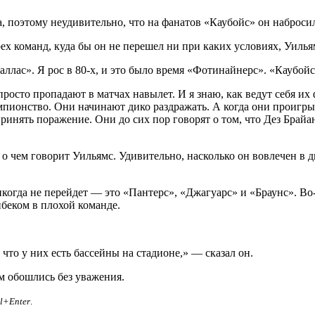
 поэтому неудивительно, что на фанатов «Каубойс» он набросилс
ех команд, куда бы он не перешел ни при каких условиях, Уильям
лас». Я рос в 80-х, и это было время «Фотинайнерс». «Каубойс» 
осто пропадают в матчах навылет. И я знаю, как ведут себя их ф
чемпионство. Они начинают дико раздражать. А когда они проигр
ринять поражение. Они до сих пор говорят о том, что Дез Брайа
, о чем говорит Уильямс. Удивительно, насколько он вовлечен 
икогда не перейдет — это «Пантерс», «Джагуарс» и «Браунс». Во-
нбеком в плохой команде.
 что у них есть бассейны на стадионе,» — сказал он.
м обошлись без уважения.
rl+Enter
.