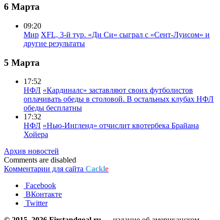
6 Марта
09:20
Мир
XFL, 3-й тур. «Ди Си» сыграл с «Сент-Луисом» и
другие результаты
5 Марта
17:52
НФЛ
«Кардиналс» заставляют своих футболистов
оплачивать обеды в столовой. В остальных клубах НФЛ
обеды бесплатны
17:32
НФЛ
«Нью-Ингленд» отчислит квотербека Брайана
Хойера
Архив новостей
Comments are disabled
Комментарии для сайта
Cackl
e
Facebook
ВКонтакте
Twitter
© 2015–2026 Firstandgoal.ru
— издание об американском