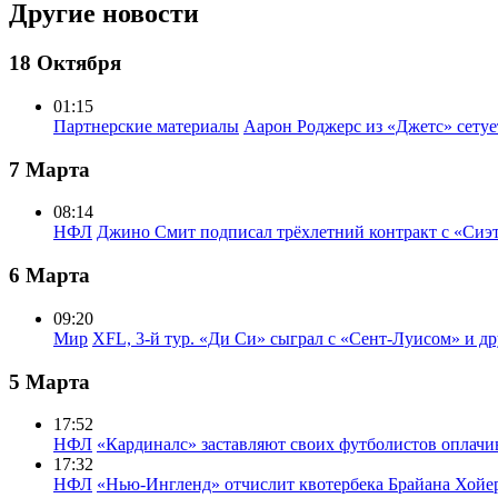
Другие новости
18 Октября
01:15
Партнерские материалы
Аарон Роджерс из «Джетс» сету
7 Марта
08:14
НФЛ
Джино Смит подписал трёхлетний контракт с «Сиэ
6 Марта
09:20
Мир
XFL, 3-й тур. «Ди Си» сыграл с «Сент-Луисом» и др
5 Марта
17:52
НФЛ
«Кардиналс» заставляют своих футболистов оплачи
17:32
НФЛ
«Нью-Ингленд» отчислит квотербека Брайана Хойе