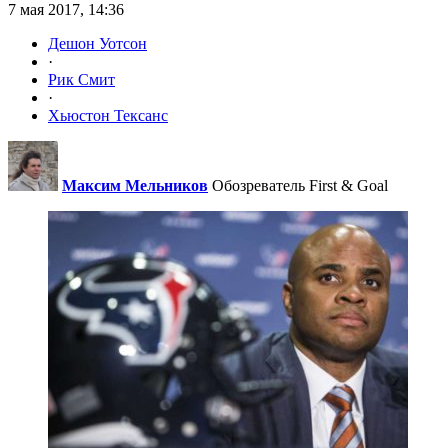
7 мая 2017, 14:36
Дешон Уотсон
·
Рик Смит
·
Хьюстон Тексанс
Максим Мельников
Обозреватель First & Goal