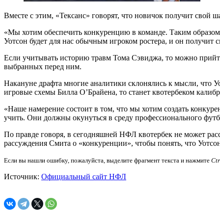
Вместе с этим, «Тексанс» говорят, что новичок получит свой ша
«Мы хотим обеспечить конкуренцию в команде. Таким образом, 
Уотсон будет для нас обычным игроком ростера, и он получит 
Если учитывать историю травм Тома Сэвиджа, то можно прийти
выбранных перед ним.
Накануне драфта многие аналитики склонялись к мысли, что Уо
игровые схемы Билла О’Брайена, то станет квотербеком калибр
«Наше намерение состоит в том, что мы хотим создать конкур
учить. Они должны окунуться в среду профессионального футб
По правде говоря, в сегодняшней НФЛ квотербек не может расс
рассуждения Смита о «конкуренции», чтобы понять, что Уотсон
Если вы нашли ошибку, пожалуйста, выделите фрагмент текста и нажмите
Ct
Источник:
Официальный сайт НФЛ