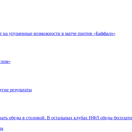
ет на упущенные возможности в матче против «Баффало»
тлом»
угие результаты
вать обеды в столовой. В остальных клубах НФЛ обеды бесплат
ра