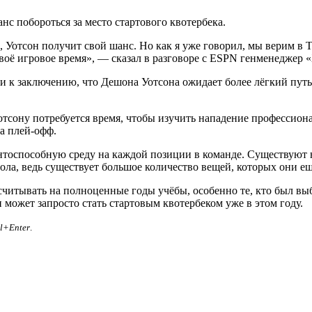
нс побороться за место стартового квотербека.
Уотсон получит свой шанс. Но как я уже говорил, мы верим в То
своё игровое время», — сказал в разговоре с ESPN генменеджер
 к заключению, что Дешона Уотсона ожидает более лёгкий путь 
тсону потребуется время, чтобы изучить нападение профессиона
а плей-офф.
ентоспособную среду на каждой позиции в команде. Существуют
ола, ведь существует большое количество вещей, которых они е
читывать на полноценные годы учёбы, особенно те, кто был выб
 может запросто стать стартовым квотербеком уже в этом году.
rl+Enter
.