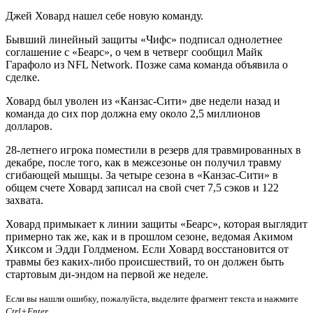
Джей Ховард нашел себе новую команду.
Бывший линейный защиты «Чифс» подписал однолетнее
соглашение с «Беарс», о чем в четверг сообщил Майк
Гарафоло из NFL Network. Позже сама команда объявила о
сделке.
Ховард был уволен из «Канзас-Сити» две недели назад и
команда до сих пор должна ему около 2,5 миллионов
долларов.
28-летнего игрока поместили в резерв для травмированных в
декабре, после того, как в межсезонье он получил травму
сгибающей мышцы. За четыре сезона в «Канзас-Сити» в
общем счете Ховард записал на свой счет 7,5 сэков и 122
захвата.
Ховард примыкает к линии защиты «Беарс», которая выглядит
примерно так же, как и в прошлом сезоне, ведомая Акимом
Хиксом и Эдди Голдменом. Если Ховард восстановится от
травмы без каких-либо происшествий, то он должен быть
стартовым ди-эндом на первой же неделе.
Если вы нашли ошибку, пожалуйста, выделите фрагмент текста и нажмите
Ctrl+Enter
.