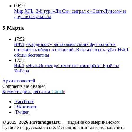
09:20
Мир
XFL, 3-й тур. «Ди Си» сыграл с «Сент-Луисом» и
другие результаты
5 Марта
17:52
НФЛ
«Кардиналс» заставляют своих футболистов
оплачивать обеды в столовой. В остальных клубах НФЛ
обеды бесплатны
17:32
НФЛ
«Нью-Ингленд» отчислит квотербека Брайана
Хойера
Архив новостей
Comments are disabled
Комментарии для сайта
Cackl
e
Facebook
ВКонтакте
Twitter
© 2015–2026 Firstandgoal.ru
— издание об американском
футболе на русском языке. Использование материалов cайта